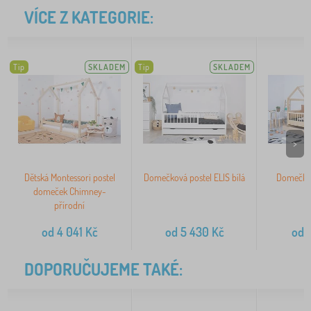
VÍCE Z KATEGORIE:
Tip
SKLADEM
Tip
SKLADEM
>
Dětská Montessori postel
Domečková postel ELIS bílá
Domečkov
domeček Chimney-
p
přírodní
od
4 041
Kč
od
5 430
Kč
od
4
DOPORUČUJEME TAKÉ: