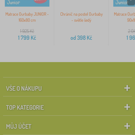
Matrace Ourbaby JUNIOR -
Chránič na postel Ourbaby
Matrace Our
160x80 cm
- světle šedý
90x1
1 925
Kč
2 0
1 799
Kč
od
398
Kč
1 9
VŠE O NÁKUPU
TOP KATEGORIE
MŮJ ÚČET