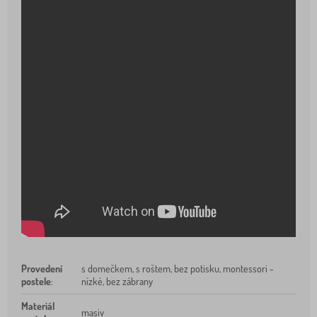
Provedení
s domečkem, s roštem, bez potisku, montessori -
postele
:
nízké, bez zábrany
Materiál
masiv