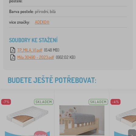
postele
:
Barva postele
:
přírodní, bílá
více značky
:
ADEKO®
SOUBORY KE STAŽENÍ
TP_MILA_VI.pdf
(6.48 MB)
Mila 30490 - 2023.pdf
(662.02 KB)
BUDETE JEŠTĚ POTŘEBOVAT:
-7%
SKLADEM
SKLADEM
-4%
>