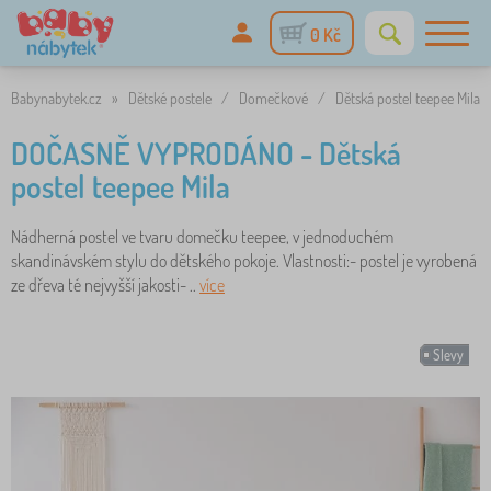
0 Kč
Babynabytek.cz
»
Dětské postele
/
Domečkové
/
Dětská postel teepee Mila
DOČASNĚ VYPRODÁNO - Dětská
postel teepee Mila
Nádherná postel ve tvaru domečku teepee, v jednoduchém
skandinávském stylu do dětského pokoje. Vlastnosti:- postel je vyrobená
ze dřeva té nejvyšší jakosti- ..
více
Slevy