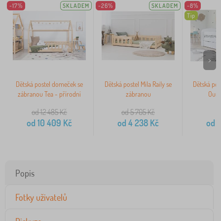
-17%
SKLADEM
-26%
SKLADEM
-8%
Tip
>
Dětská postel domeček se
Dětská postel Mila Raily se
Dětská pos
zábranou Tea - přírodní
zábranou
Ourb
od 12 485
Kč
od 5 705
Kč
od
10 409
Kč
od
4 238
Kč
od
4
Popis
Fotky uživatelů