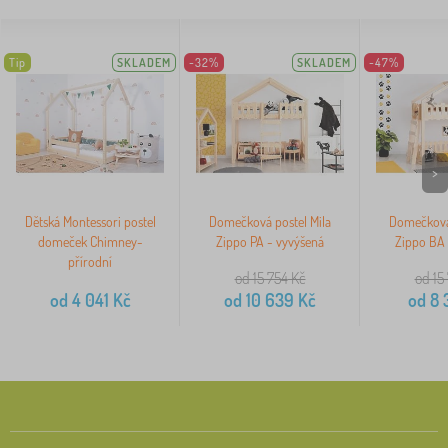
Tip
SKLADEM
-32%
SKLADEM
-47%
>
Dětská Montessori postel
Domečková postel Mila
Domečková 
domeček Chimney-
Zippo PA - vyvýšená
Zippo BA 
přírodní
od 15 754
Kč
od 15
od
4 041
Kč
od
10 639
Kč
od
8 