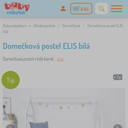
0 Kč
Babynabytek.cz
»
Dětské postele
/
Domečkové
/
Domečková postel ELIS
bílá
Domečková postel ELIS bílá
Domečková postel v bílé barvě ..
více
Tip
Tip