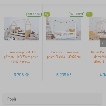
SKLADEM
Tip
SKLADEM
Tip
>
Domečková postel ELIS
Montessori domečková
Dětská Mont
přírodní - 140x70 cm postel
postel Elis bílá - 140x70 cm
domeček
+ úložný prostor
přírodní 
6 798
Kč
6 239
Kč
4 0
Popis