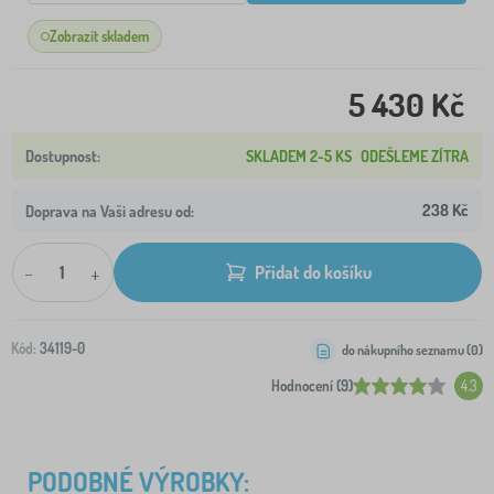
Zobrazit skladem
5 430 Kč
SKLADEM 2-5 KS
ODEŠLEME ZÍTRA
238 Kč
Doprava na Vaši adresu od:
-
+
Přidat do košíku
Kód:
34119-0
do nákupního seznamu (
0
)
Hodnocení (9)
4.3
PODOBNÉ VÝROBKY: