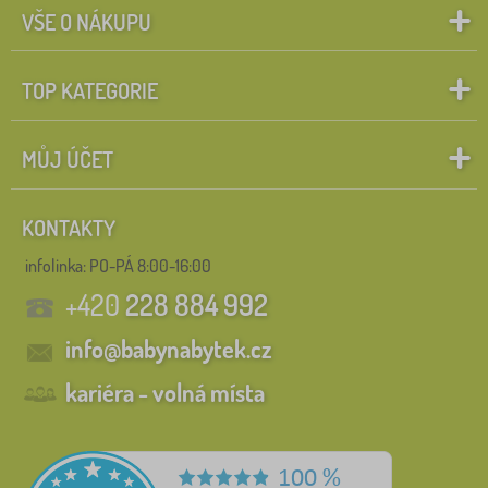
VŠE O NÁKUPU
TOP KATEGORIE
MŮJ ÚČET
KONTAKTY
infolinka:
PO-PÁ 8:00-16:00
+420
228 884 992
info@babynabytek.cz
kariéra - volná místa