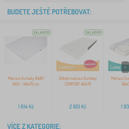
BUDETE JEŠTĚ POTŘEBOVAT:
SKLADEM
SKLADEM
>
Matrace Ourbaby BABY
Dětská matrace Ourbaby
Matrace Ou
KIDS - 140x70 cm
COMFORT 140x70
140x
1 614
Kč
2 651
Kč
1 9
VÍCE Z KATEGORIE: