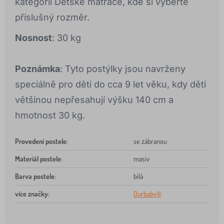
kategorii Dětské matrace, kde si vyberte
příslušný rozměr.
Nosnost
: 30 kg
Poznámka
: Tyto postýlky jsou navrženy
speciálně pro děti do cca 9 let věku, kdy děti
většinou nepřesahují výšku 140 cm a
hmotnost 30 kg.
Provedení postele
:
se zábranou
Materiál postele
:
masiv
Barva postele
:
bílá
více značky
:
Ourbaby®