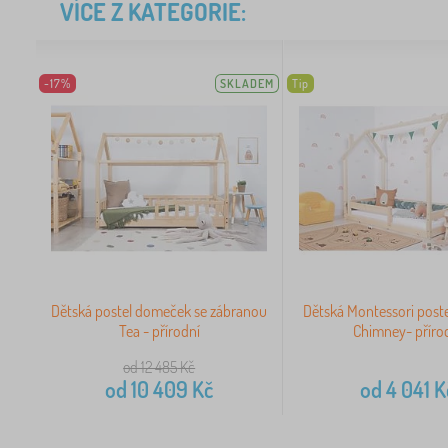
VÍCE Z KATEGORIE:
-17%
SKLADEM
Tip
Dětská postel domeček se zábranou
Dětská Montessori post
Tea - přírodní
Chimney- příro
od 12 485
Kč
od
10 409
Kč
od
4 041
K