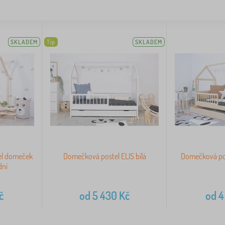
SKLADEM
Tip
SKLADEM
el domeček
Domečková postel ELIS bílá
Domečková pos
dní
č
od
5 430
Kč
od
4