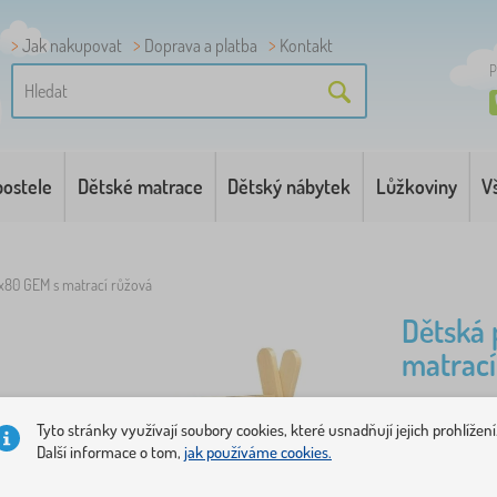
Jak nakupovat
Doprava a platba
Kontakt
P
postele
Dětské matrace
Dětský nábytek
Lůžkoviny
V
0x80 GEM s matrací růžová
Dětská 
matrací
Růžová dět
Tyto stránky využívají soubory cookies, které usnadňují jejich prohlížení
Další informace o tom,
jak používáme cookies.