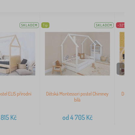
SKLADEM
Tip
SKLADEM
-32%
>
tel ELIS přírodní
Dětská Montessori postel Chimney
Domečko
bílá
 815
Kč
od
4 705
Kč