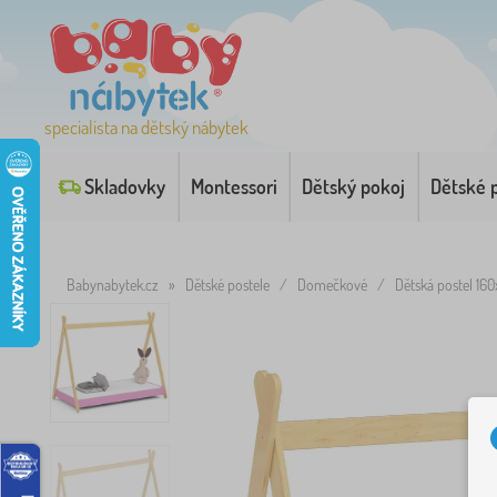
specialista na dětský nábytek
Skladovky
Montessori
Dětský pokoj
Dětské 
Babynabytek.cz
»
Dětské postele
/
Domečkové
/
Dětská postel 16