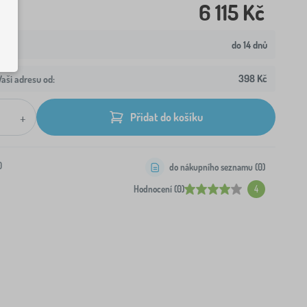
6 115 Kč
do 14 dnů
398 Kč
aši adresu od:
+
Přidat do košíku
0
do nákupního seznamu (
0
)
Hodnocení (0)
4