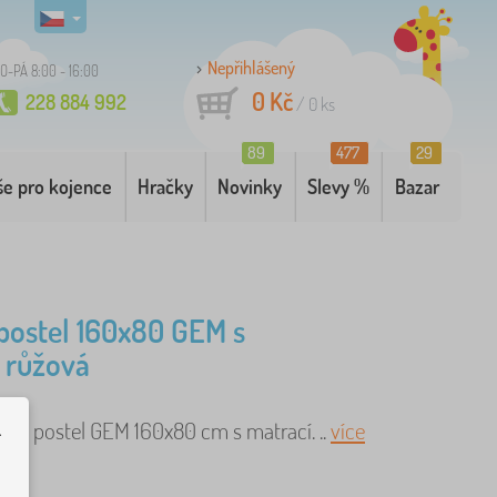
Nepřihlášený
O-PÁ 8:00 - 16:00
0 Kč
228 884 992
/
0
ks
89
477
29
še pro kojence
Hračky
Novinky
Slevy %
Bazar
postel 160x80 GEM s
 růžová
ská postel GEM 160x80 cm s matrací. ..
více
.