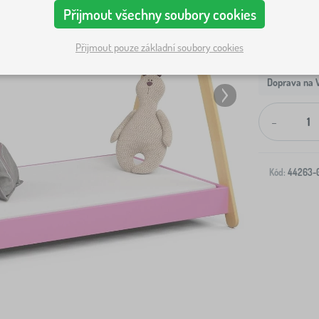
Přijmout všechny soubory cookies
Přijmout pouze základní soubory cookies
Doprava na V
-
Kód:
44263-