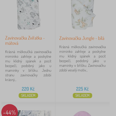
bílá
8
vícebarevné
4
Zavinovačka Zvířatka -
Zavinovačka Jungle - bílá
šedá
4
mátová
Krásná měkoučká zavinovačka
miminko zahřeje a poskytne
Krásná měkoučká zavinovačka
hnědá
3
mu klidný spánek a pocit
miminko zahřeje a poskytne
bezpečí, podobný jako u
mu klidný spánek a pocit
růžová
3
maminky v bříšku. Zavinovačku
bezpečí, podobný jako u
zdobí veselý motiv...
maminky v bříšku. Jednu
mix barev
2
stranu zavinovačky zdobí
krásný...
zobrazit
220
Kč
225
Kč
více >
SKLADEM
SKLADEM
Cena
-44%
197 Kč
2 508 Kč