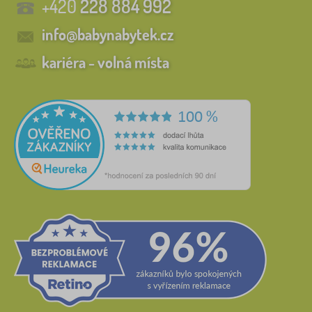
+420
228 884 992
info@babynabytek.cz
kariéra - volná místa