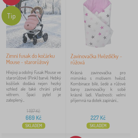
Tip
iltrování
Vyhledat v rámci filtru
Dostupnost
Zimní fusak do kočárku
Zavinovačka Hvězdičky -
Mouse - starorůžový
růžová
Podkategorie
Hřejivý a odolný Fusak Mouse ve
Krásná zavinovačka pro
starorůžové (Pink) barvě. Hebký
Typ nabídky
miminko s motivem hvězd.
kožíšek dodává nejen hezký
Kombinace bílé, šedé a růžové
vzhled ale také chrání před
barvy zavinovačky k sobě
Štítky
větrem. Spací pytel je
krásně ladí. Vlastnosti: velmi
zateplený...
příjemná na dotek zapínání...
1 197
Kč
Zrušit
FILTROVÁNÍ
669
Kč
227
Kč
SKLADEM
SKLADEM