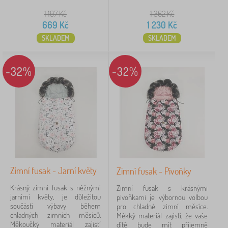
1 197
Kč
1 362
Kč
669
Kč
1 230
Kč
SKLADEM
SKLADEM
-32%
-32%
Zimní fusak - Jarní květy
Zimní fusak - Pivoňky
Krásný zimní fusak s něžnými
Zimní fusak s krásnými
jarními květy, je důležitou
pivoňkami je výbornou volbou
součástí výbavy během
pro chladné zimní měsíce.
chladných zimních měsíců.
Měkký materiál zajistí, že vaše
Měkoučký materiál zajistí
dítě bude mít příjemně