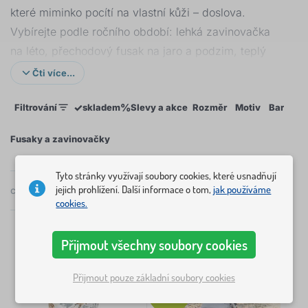
které miminko pocítí na vlastní kůži – doslova.
Vybírejte podle ročního období: lehká zavinovačka
na léto, přechodový fusak na jaro a podzim, teplý
zimní fusak do kočárku na mrazy.
Čti více...
Chystáte postýlku pro miminko? Podívejte se také na
✓
%
Filtrování
skladem
Slevy a akce
Rozměr
Motiv
Barvy
naše
dětské postýlky
a
matrace do postýlek
– vše
potřebné pro bezpečný a pohodlný spánek od
Fusaky a zavinovačky
prvního dne.
Tyto stránky využívají soubory cookies, které usnadňují
jejich prohlížení. Další informace o tom,
jak používáme
celkem
16
produktů
Doporučené
×
cookies.
FILTROVÁNÍ
Rozměr
Přijmout všechny soubory cookies
-44%
80x80 cm
4
Přijmout pouze základní soubory cookies
Tip