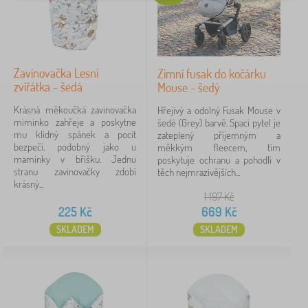
Motiv
pro holku
8
Zavinovačka Lesní
Zimní fusak do kočárku
zvířátka - šedá
Mouse - šedý
pro kluka
6
Krásná měkoučká zavinovačka
Hřejivý a odolný Fusak Mouse v
miminko zahřeje a poskytne
šedé (Grey) barvě. Spací pytel je
Zvířata
6
mu klidný spánek a pocit
zateplený příjemným a
bezpečí, podobný jako u
měkkým fleecem, tím
květinky
2
maminky v bříšku. Jednu
poskytuje ochranu a pohodlí v
stranu zavinovačky zdobí
těch nejmrazivějších...
krásný...
auto
1
1 197
Kč
225
Kč
669
Kč
dopravní prostředky
1
SKLADEM
SKLADEM
zobrazit
více >
Barvy