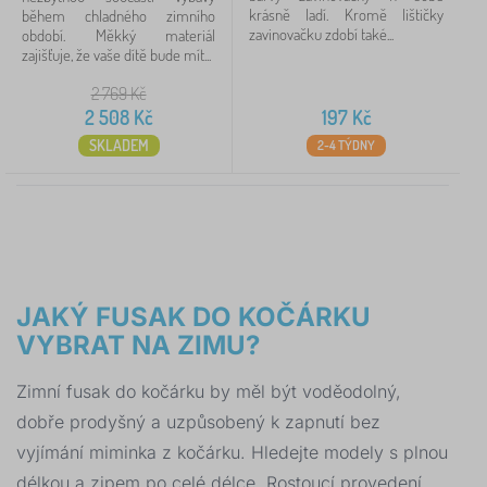
krásně ladí. Kromě lištičky
během chladného zimního
zavinovačku zdobí také...
období. Měkký materiál
zajišťuje, že vaše dítě bude mít...
2 769
Kč
2 508
Kč
197
Kč
SKLADEM
2-4 TÝDNY
JAKÝ FUSAK DO KOČÁRKU
VYBRAT NA ZIMU?
Zimní fusak do kočárku by měl být voděodolný,
dobře prodyšný a uzpůsobený k zapnutí bez
vyjímání miminka z kočárku. Hledejte modely s plnou
délkou a zipem po celé délce. Rostoucí provedení