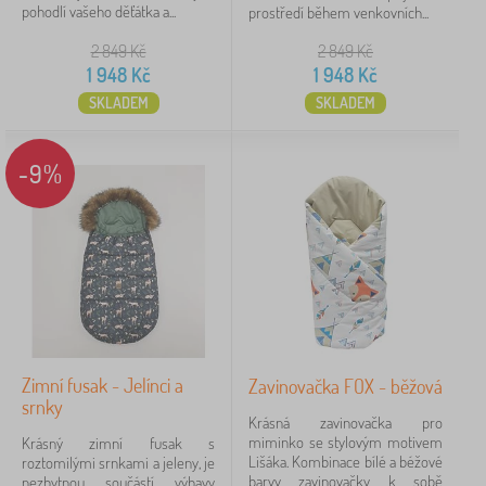
pohodlí vašeho děťátka a...
prostředí během venkovních...
2 849
Kč
2 849
Kč
1 948
Kč
1 948
Kč
SKLADEM
SKLADEM
-9%
Zimní fusak - Jelínci a
Zavinovačka FOX - běžová
srnky
Krásná zavinovačka pro
miminko se stylovým motivem
Krásný zimní fusak s
Lišáka. Kombinace bílé a béžové
roztomilými srnkami a jeleny, je
barvy zavinovačky k sobě
nezbytnou součástí výbavy