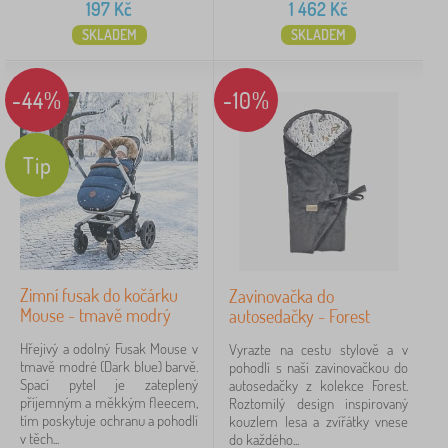
197
Kč
1 462
Kč
SKLADEM
SKLADEM
-44%
-10%
Tip
Zimní fusak do kočárku
Zavinovačka do
Mouse - tmavě modrý
autosedačky - Forest
Hřejivý a odolný Fusak Mouse v
Vyrazte na cestu stylově a v
tmavě modré (Dark blue) barvě.
pohodlí s naší zavinovačkou do
Spací pytel je zateplený
autosedačky z kolekce Forest.
příjemným a měkkým fleecem,
Roztomilý design inspirovaný
tím poskytuje ochranu a pohodlí
kouzlem lesa a zvířátky vnese
v těch...
do každého...