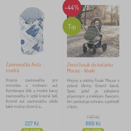
-44%
Tip
Zavinovačka Auta -
Zimní fusak do kočárku
modrá
Mouse - khaki
Krásná zavinovačka pro
Hřejivý a odolný Fusak Mouse v
miminko s motivem aut.
zelené (Army Green) barvě.
Kombinace bílé a modré barvy
Spací pytel je zateplený
zavinovačky k sobě krásně ladí.
příjemným a měkkým fleecem,
Kromě aut zavinovačku zdobí
tím poskytuje ochranu a pohodlí
také motivy stromů a...
v těch...
1 197
Kč
227
Kč
669
Kč
SKLADEM
SKLADEM