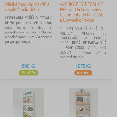
Dětská modulární skříň s
VYSOKÝ BÍLÝ REGÁL 6P
hnědá
1
regály 9 polic dětská
180 cm 6 Polic na Knihy a
Dokumenty do Kanceláře
MODULÁRNÍ SKŘÍŇ S REGÁLY
zobrazit
a Obývacího Pokoje
Ideální pro každý dětský pokoj
více >
nebo ložnici 9 dveří s
MODERNÍ VYSOKÝ REGÁL S 6
pohádkovým potiskem Stabilní
POLICEMI VHODNÝ DO
Motiv
a odolná konstrukce Vyrobena z
KANCELÁŘE A POKOJE
polypropylenových...
MODEL: REGÁL 6P BARVA: BÍLÁ
PRAKTIČNOST A MODERNÍ
bez motivu
17
DESIGN Regál 6P je
minimalistický a...
pro holku
1
890
Kč
1 075
Kč
pro kluka
1
SKLADEM
DO 14 DNŮ
Cena
97 Kč
7 141 Kč
iltrování