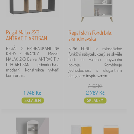
Regál Malax 2X3
Regál skříň Fondi bílá,
ANTRACIT ARTISAN
skandinávská
REGÁL S PŘIHRÁDKAMI NA
Skříň FONDI je mimořádně
KNIHY / HRAČKY Model:
funkční nábytek, který se skvěle
MALAX 2X3 Barva: ANTRACIT /
hodí do vašeho obývacího
DUB ARTISAN jednoduchá a
pokoje. Kombinuje
moderní konstrukce vytváří
jednoduchost s elegantním
komfortní...
designem inspirovaným...
3 162
Kč
1 746
Kč
2 787
Kč
SKLADEM
SKLADEM