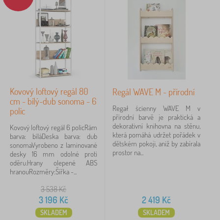
Kovový loftový regál 80
Regál WAVE M - přírodní
cm - bílý-dub sonoma - 6
Regał ścienny WAVE M v
polic
přírodní barvě je praktická a
dekorativní knihovna na stěnu,
Kovový loftový regál 6 policRám
která pomáhá udržet pořádek v
barva: bíláDeska barva: dub
dětském pokoji, aniž by zabírala
sonomaVyrobeno z laminované
prostor na...
desky 16 mm odolné proti
oděru.Hrany olepené ABS
hranouRozměry:Šířka -...
3 538
Kč
3 196
Kč
2 419
Kč
SKLADEM
SKLADEM