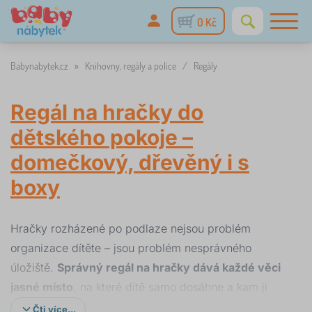
0 Kč
Babynabytek.cz
»
Knihovny, regály a police
/
Regály
Regál na hračky do
dětského pokoje –
domečkový, dřevěný i s
boxy
Hračky rozházené po podlaze nejsou problém
organizace dítěte – jsou problém nesprávného
úložiště.
Správný regál na hračky dává každé věci
jasné místo
, na které dítě samo dosáhne a kam ji
samo vrátí. Výsledek: méně výzev k úklidu, víc
Čti více...