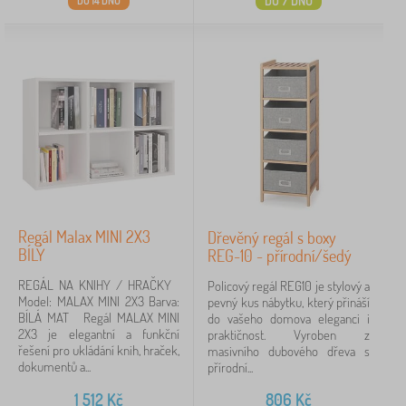
DO 7 DNŮ
DO 14 DNŮ
Regál Malax MINI 2X3
Dřevěný regál s boxy
BÍLÝ
REG-10 - přírodní/šedý
REGÁL NA KNIHY / HRAČKY
Policový regál REG10 je stylový a
Model: MALAX MINI 2X3 Barva:
pevný kus nábytku, který přináší
BÍLÁ MAT Regál MALAX MINI
do vašeho domova eleganci i
2X3 je elegantní a funkční
praktičnost. Vyroben z
řešení pro ukládání knih, hraček,
masivního dubového dřeva s
dokumentů a...
přírodní...
1 512
Kč
806
Kč