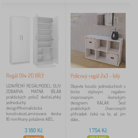
Regál Oliv 2D BÍLÝ
Policový regál 2x3 - bílý
UZAVŘENÝ REGÁLMODEL: OLIV
Objevte kouzlo jednoduchosti s
2DBARVA: MATNÁ BÍLÁ8
tímto stylovým regálem
praktických polic2 dveřeLehký
inspirovaným ikonickým
jednoduchý
designem KALAX. Šest
designMinimalistická
praktických čtvercových
konstrukceLaminovaná deska
přihrádek čeká na to, až jim
16 mmHrany potažené ABS...
dáte...
3 180
Kč
1 754
Kč