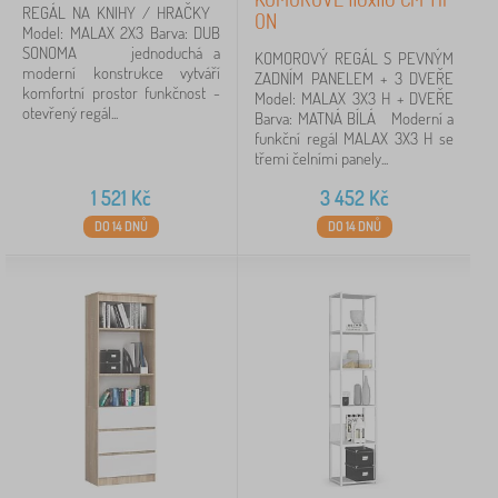
REGÁL NA KNIHY / HRAČKY
ON
Model: MALAX 2X3 Barva: DUB
SONOMA jednoduchá a
KOMOROVÝ REGÁL S PEVNÝM
moderní konstrukce vytváří
ZADNÍM PANELEM + 3 DVEŘE
komfortní prostor funkčnost -
Model: MALAX 3X3 H + DVEŘE
otevřený regál...
Barva: MATNÁ BÍLÁ Moderní a
funkční regál MALAX 3X3 H se
třemi čelními panely...
1 521
Kč
3 452
Kč
DO 14 DNŮ
DO 14 DNŮ