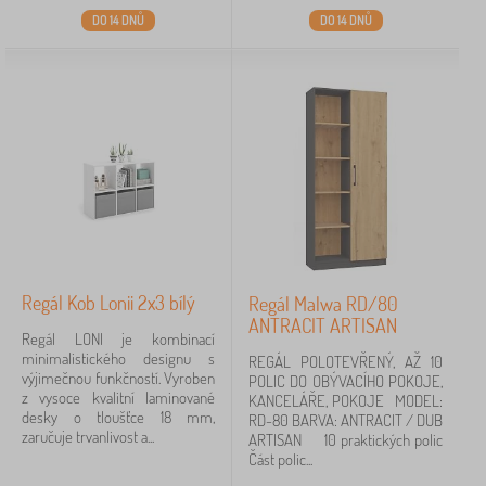
DO 14 DNŮ
DO 14 DNŮ
Regál Kob Lonii 2x3 bílý
Regál Malwa RD/80
ANTRACIT ARTISAN
Regál LONI je kombinací
minimalistického designu s
REGÁL POLOTEVŘENÝ, AŽ 10
výjimečnou funkčností. Vyroben
POLIC DO OBÝVACÍHO POKOJE,
z vysoce kvalitní laminované
KANCELÁŘE, POKOJE MODEL:
desky o tloušťce 18 mm,
RD-80 BARVA: ANTRACIT / DUB
zaručuje trvanlivost a...
ARTISAN 10 praktických polic
Část polic...