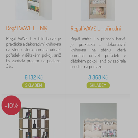
Vyhledat v rámci filtru
Regál WAVE L - bílý
Regál WAVE L - přírodní
Dostupnost
Regál WAVE L v bílé barvě je
Regál WAVE L v přírodní barvě
Typ nabídky
praktická a dekorativní knihovna
je praktická a dekorativní
na stěnu, která pomáhá udržet
knihovna na stěnu, která
pořádek v dětském pokoji, aniž
pomáhá udržet pořádek v
Štítky
by zabírala prostor na podlaze.
dětském pokoji, aniž by zabírala
Je...
prostor na podlaze....
6 132
Kč
3 368
Kč
Zrušit
FILTROVÁNÍ
SKLADEM
SKLADEM
-10%