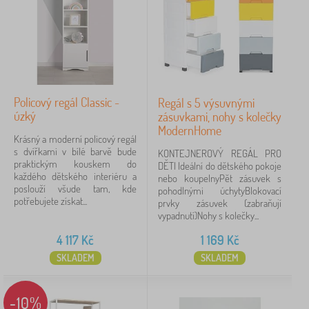
Policový regál Classic -
Regál s 5 výsuvnými
úzký
zásuvkami, nohy s kolečky
ModernHome
Krásný a moderní policový regál
s dvířkami v bílé barvě bude
KONTEJNEROVÝ REGÁL PRO
praktickým kouskem do
DĚTI Ideální do dětského pokoje
každého dětského interiéru a
nebo koupelnyPět zásuvek s
poslouží všude tam, kde
pohodlnými úchytyBlokovací
potřebujete získat...
prvky zásuvek (zabraňují
vypadnutí)Nohy s kolečky...
4 117
Kč
1 169
Kč
SKLADEM
SKLADEM
-10%