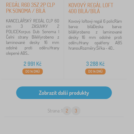
REGÁL R60 3SZ 2P CLP
KOVOVÝ REGÁL LOFT
PK SONOMA / BÍLÁ
400 BÍLÁ/BÍLÁ
KANCELÁŘSKÝ REGÁL CLP 60
Kovový loftový regál 6 policRám
cm 3 ZÁSUVKY 2
barva: bíláDeska barva:
POLICEKorpus Dub Sonoma |
bíláVyrobeno z laminované
Čelní strany BíléVyrobeno z
desky 16 mm odolné proti
laminované desky 16 mm
oděru.Hrany opatřeny ABS
odolné proti oděru.Hrany
hranouRozměry:Šířka - 40...
olepené ABS...
2 991
Kč
3 288
Kč
DO 14 DNŮ
DO 14 DNŮ
Strana: 1
2
3