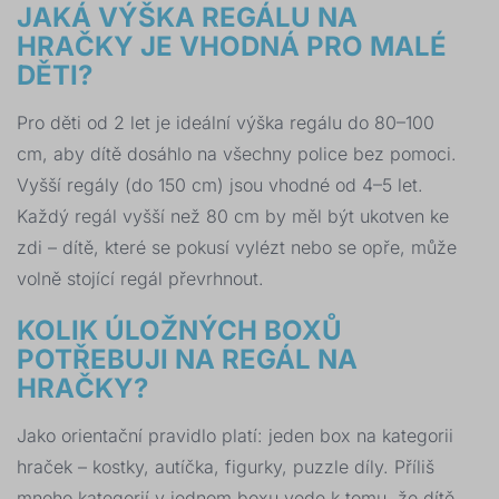
JAKÁ VÝŠKA REGÁLU NA
HRAČKY JE VHODNÁ PRO MALÉ
DĚTI?
Pro děti od 2 let je ideální výška regálu do 80–100
cm, aby dítě dosáhlo na všechny police bez pomoci.
Vyšší regály (do 150 cm) jsou vhodné od 4–5 let.
Každý regál vyšší než 80 cm by měl být ukotven ke
zdi – dítě, které se pokusí vylézt nebo se opře, může
volně stojící regál převrhnout.
KOLIK ÚLOŽNÝCH BOXŮ
POTŘEBUJI NA REGÁL NA
HRAČKY?
Jako orientační pravidlo platí: jeden box na kategorii
hraček – kostky, autíčka, figurky, puzzle díly. Příliš
mnoho kategorií v jednom boxu vede k tomu, že dítě