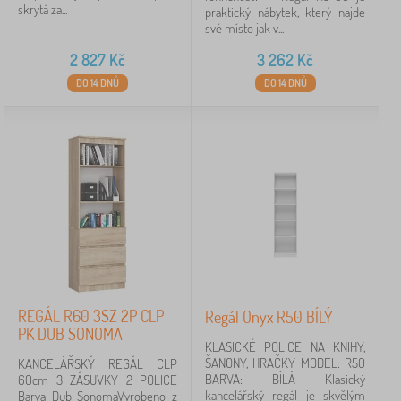
skrytá za...
praktický nábytek, který najde
své místo jak v...
2 827
Kč
3 262
Kč
DO 14 DNŮ
DO 14 DNŮ
REGÁL R60 3SZ 2P CLP
Regál Onyx R50 BÍLÝ
PK DUB SONOMA
KLASICKÉ POLICE NA KNIHY,
ŠANONY, HRAČKY MODEL: R50
KANCELÁŘSKÝ REGÁL CLP
BARVA: BÍLÁ Klasický
60cm 3 ZÁSUVKY 2 POLICE
kancelářský regál je skvělým
Barva Dub SonomaVyrobeno z