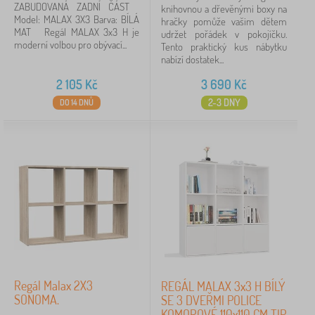
ZABUDOVANÁ ZADNÍ ČÁST
knihovnou a dřevěnými boxy na
Model: MALAX 3X3 Barva: BÍLÁ
hračky pomůže vašim dětem
MAT Regál MALAX 3x3 H je
udržet pořádek v pokojíčku.
moderní volbou pro obývací...
Tento praktický kus nábytku
nabízí dostatek...
2 105
Kč
3 690
Kč
2-3 DNY
DO 14 DNŮ
Regál Malax 2X3
REGÁL MALAX 3x3 H BÍLÝ
SONOMA.
SE 3 DVEŘMI POLICE
KOMOROVÉ 110x110 CM TIP