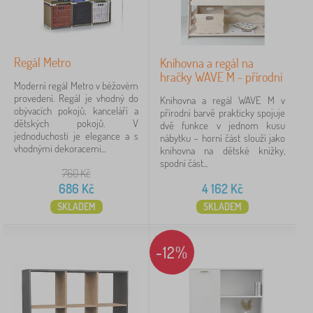
Regál Metro
Knihovna a regál na
hračky WAVE M - přírodní
Moderní regál Metro v béžovém
provedení. Regál je vhodný do
Knihovna a regál WAVE M v
obývacích pokojů, kanceláří a
přírodní barvě prakticky spojuje
dětských pokojů. V
dvě funkce v jednom kusu
jednoduchosti je elegance a s
nábytku – horní část slouží jako
vhodnými dekoracemi...
knihovna na dětské knížky,
spodní část...
760
Kč
686
Kč
4 162
Kč
SKLADEM
SKLADEM
-12%