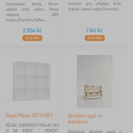
řešením pro ukládání knih,
laminované desky 16mm
hraček, šanonů nebo firemních...
odolné proti oděru. Hrany
olepené ABS
hranou.Rozměry:Délka -...
2 954
Kč
1 941
Kč
DO 14 DNŮ
DO 14 DNŮ
Regál Malax 3X3 H BÍLÝ
Dřevěný regál na
kolečkách
REGÁL KOMOROVÝ MALAX 3X3
H NA KNIHY / HRAČKY
Roztomilý dřevěný regál s