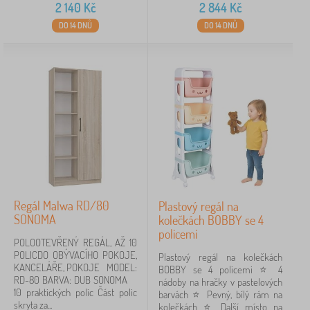
2 140
Kč
2 844
Kč
DO 14 DNŮ
DO 14 DNŮ
Regál Malwa RD/80
Plastový regál na
SONOMA
kolečkách BOBBY se 4
policemi
POLOOTEVŘENÝ REGÁL, AŽ 10
POLICDO OBÝVACÍHO POKOJE,
Plastový regál na kolečkách
KANCELÁŘE, POKOJE MODEL:
BOBBY se 4 policemi ⭐️ 4
RD-80 BARVA: DUB SONOMA
nádoby na hračky v pastelových
10 praktických polic Část polic
barvách ⭐️ Pevný, bílý rám na
skryta za...
kolečkách ⭐️ Další místo na