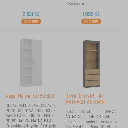
drobnosti ⭐️...
2 821
Kč
1 095
Kč
DO 14 DNŮ
DO 14 DNŮ
Regál Malwa RD/80 BÍLÝ
Regál Olimp RS-60
ANTRACIT ARTISAN
REGÁL POLOOTEVŘENÝ, AŽ 10
POLIC DO OBÝVACÍHO POKOJE,
REGÁL RS-60 BARVA:
KANCELÁŘE, POKOJE MODEL:
ANTRACIT / DUB ARTISAN
RD-80 BARVA: MATNÁ BÍLÁ
Ceníte si moderní design a
10 praktických polic Část polic
funkčnost? Regál RS-60 je