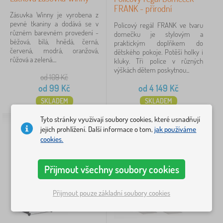
dřevo
1
FRANK - přírodní
Zásuvka Winny je vyrobena z
Regál na hračky se nejlépe osvědčí v kombinaci s
pevné tkaniny a dodává se v
Policový regál FRANK ve tvaru
laminovaná MDF deska
1
různém barevném provedení -
domečku je stylovým a
truhlou na hračky
pro větší kusy a
organizérem
pro
béžová, bílá, hnědá, černá,
praktickým doplňkem do
drobnosti. Celkovou inspiraci na úložiště v pokoji
zobrazit
červená, modrá, oranžová,
dětského pokoje. Potěší holky i
více >
růžová a zelená....
kluky. Tři police v různých
najdete v článku
Dekorace do dětského pokoje
.
výškách dětem poskytnou...
od 109
Kč
Barvy
od
99
Kč
od
4 149
Kč
SKLADEM
SKLADEM
Tyto stránky využívají soubory cookies, které usnadňují
přírodní
12
jejich prohlížení. Další informace o tom,
jak používáme
cookies.
bílá
9
Přijmout všechny soubory cookies
šedá
2
Přijmout pouze základní soubory cookies
béžová
1
dub
1