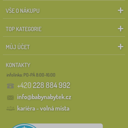
VŠE O NÁKUPU
TOP KATEGORIE
MŮJ ÚČET
KONTAKTY
infolinka:
PO-PÁ 8:00-16:00
+420
228 884 992
info@babynabytek.cz
kariéra - volná místa