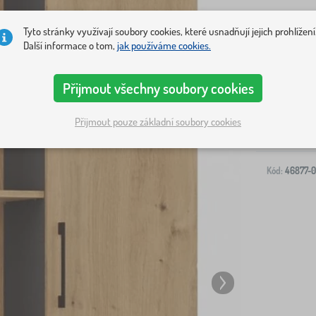
Tyto stránky využívají soubory cookies, které usnadňují jejich prohlížení
Další informace o tom,
jak používáme cookies.
Doprava na V
Přijmout všechny soubory cookies
-
Přijmout pouze základní soubory cookies
Kód:
46877-0