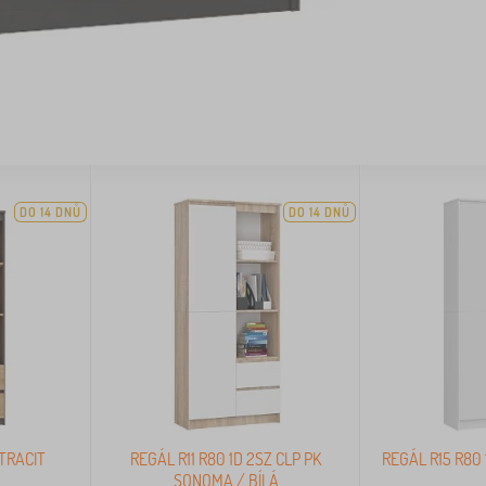
DO 14 DNŮ
DO 14 DNŮ
NTRACIT
REGÁL R11 R80 1D 2SZ CLP PK
REGÁL R15 R80 
SONOMA / BÍLÁ