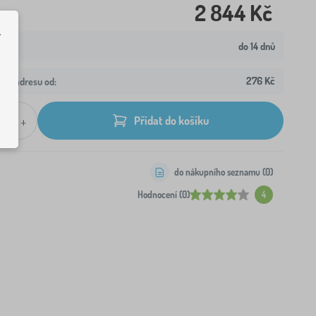
2 844 Kč
.
do 14 dnů
276 Kč
aši adresu od:
+
Přidat do košíku
do nákupního seznamu (
0
)
Hodnocení (0)
4