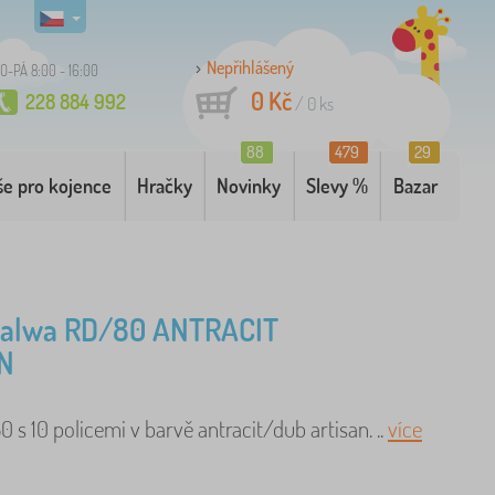
Nepřihlášený
O-PÁ 8:00 - 16:00
0 Kč
228 884 992
/
0
ks
88
479
29
še pro kojence
Hračky
Novinky
Slevy %
Bazar
Malwa RD/80 ANTRACIT
N
 s 10 policemi v barvě antracit/dub artisan. ..
více