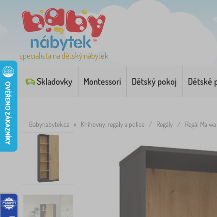
specialista na dětský nábytek
Skladovky
Montessori
Dětský pokoj
Dětské 
Babynabytek.cz
»
Knihovny, regály a police
/
Regály
/
Regál Malw