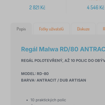
2 821
Kč
4 546
Kč
Popis
Fotky uživatelů
Diskuze
R
Regál Malwa RD/80 ANTRAC
REGÁL POLOTEVŘENÝ, AŽ 10 POLIC DO OBÝ
MODEL: RD-80
BARVA: ANTRACIT / DUB ARTISAN
10 praktických polic