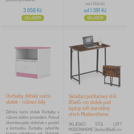
od 1 704
Kč
3 058
Kč
od
1 391
Kč
SKLADEM
SKLADEM
Ourbaby dětský noční
Skládací počítačový stůl
stolek - růžovo-bílý
80x45 cm stolek pod
laptop loft starožitný
Dětský noční stolek Ourbaby v
ořech ModernHome
růžovo-bílém provedení. Pokud
zkombinujete stoleček s postelí
SKLÁDACÍ STŮL LOFT
a komodou Ourbaby, vytvoříte
MODERNHOME Deska 80x45 cm
krásný nábytkový set. Stoleček