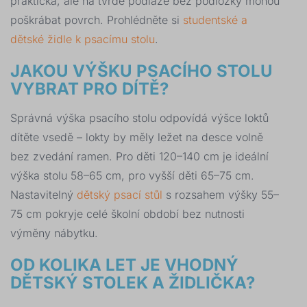
praktická, ale na tvrdé podlaze bez podložky mohou
poškrábat povrch. Prohlédněte si
studentské a
dětské židle k psacímu stolu
.
JAKOU VÝŠKU PSACÍHO STOLU
VYBRAT PRO DÍTĚ?
Správná výška psacího stolu odpovídá výšce loktů
dítěte vsedě – lokty by měly ležet na desce volně
bez zvedání ramen. Pro děti 120–140 cm je ideální
výška stolu 58–65 cm, pro vyšší děti 65–75 cm.
Nastavitelný
dětský psací stůl
s rozsahem výšky 55–
75 cm pokryje celé školní období bez nutnosti
výměny nábytku.
OD KOLIKA LET JE VHODNÝ
DĚTSKÝ STOLEK A ŽIDLIČKA?