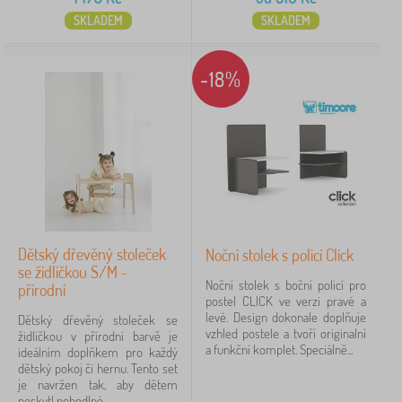
SKLADEM
SKLADEM
-18%
Dětský dřevěný stoleček
Noční stolek s policí Click
se židličkou S/M -
Noční stolek s boční policí pro
přírodní
postel CLICK ve verzi pravé a
levé. Design dokonale doplňuje
Dětský dřevěný stoleček se
vzhled postele a tvoří originalní
židličkou v přírodní barvě je
a funkční komplet. Speciálně...
ideálním doplňkem pro každý
dětský pokoj či hernu. Tento set
je navržen tak, aby dětem
poskytl pohodlné...