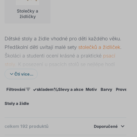
Stolečky a
židličky
Dětské stoly a židle vhodné pro děti každého věku.
Předškolní děti uvítají malé sety
stolečků a židliček
.
Školáci a studenti ocení krásné a praktické
psací
stoly.
K posezení u psacích stolů se nejlépe hodí
židle k psacím stolům s přizpůsobením výšky sedu.
Čti více...
U nás si vyberete stoly pro děti, které zaberou v
✓
%
Filtrování
skladem
Slevy a akce
Motiv
Barvy
Provedení
dětském pokojíčku méně místa a zároveň budou
oblíbeným místem na hraní.
Stoly a židle
Vybírejte stoly i židle podle technických parametrů,
celkem
192
produktů
dekoru a podle svého vkusu. Hned po dětských
Doporučené