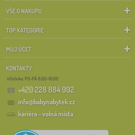
VŠE O NÁKUPU
TOP KATEGORIE
MŮJ ÚČET
KONTAKTY
infolinka:
PO-PÁ 8:00-16:00
+420
228 884 992
info@babynabytek.cz
kariéra - volná místa