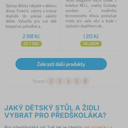
Tento elegantní noční stolek z
kolekce NELL, značky Ourbaby
Stylový dětský nábytek v dekoru
vyroben z kvalitního
dřeva. Funkční, odolný a krásný
borovicového dřeva, poskytuje
doplněk do pokoje vašeho
místo pro vaše věci a bude i
dítěte. Vytvořte pro své dítě
stylovým doplňkem do...
bezpečné, pohodlné a...
2 018
Kč
1 213
Kč
DO 7 DNŮ
SKLADEM
Strana: 1
2
3
4
5
6
JAKÝ DĚTSKÝ STŮL A ŽIDLI
VYBRAT PRO PŘEDŠKOLÁKA?
Pro předškoláka od 2–6 let je ideální
set stolečku a