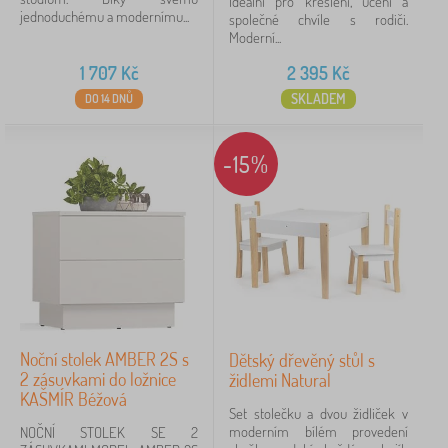
Ideální pro kreslení, učení a
jednoduchému a modernímu...
plast
1
společné chvíle s rodiči.
Moderní...
zobrazit
1 707
Kč
2 395
Kč
více >
SKLADEM
DO 14 DNŮ
Cena
-15%
176 Kč
6 424 Kč
iltrování
Vyhledat v rámci filtru
Dostupnost
Noční stolek AMBER 2S s
Dětský dřevěný stůl s
2 zásuvkami do ložnice
židlemi Natural
Podkategorie
KAŠMÍR Béžová
Set stolečku a dvou židliček v
Typ nabídky
moderním bílém provedení
NOČNÍ STOLEK SE 2