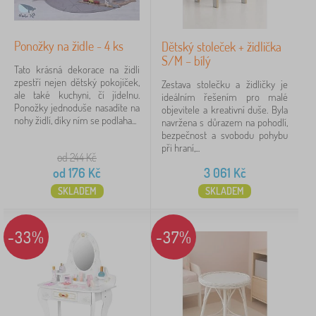
Ponožky na židle - 4 ks
Dětský stoleček + židlička
S/M – bílý
Tato krásná dekorace na židli
zpestří nejen dětský pokojíček,
Zestava stolečku a židličky je
ale také kuchyni, čí jídelnu.
ideálním řešením pro malé
Ponožky jednoduše nasadíte na
objevitele a kreativní duše. Byla
nohy židlí, díky ním se podlaha...
navržena s důrazem na pohodlí,
bezpečnost a svobodu pohybu
při hraní,...
od 244
Kč
od
176
Kč
3 061
Kč
SKLADEM
SKLADEM
-33%
-37%