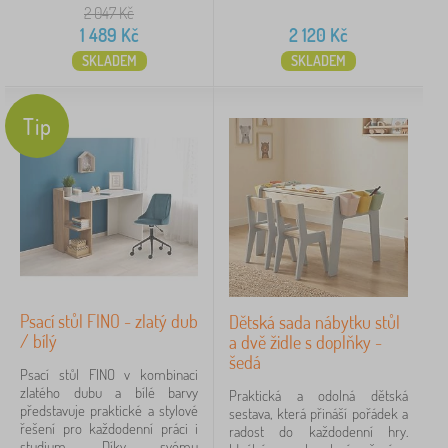
psací stůl
3
2 047
Kč
1 489
Kč
2 120
Kč
z masivu
3
SKLADEM
SKLADEM
noční stolek
2
Tip
zobrazit
více >
Materiál
lamino
18
masiv
4
Psací stůl FINO - zlatý dub
Dětská sada nábytku stůl
MDF
4
/ bílý
a dvě židle s doplňky -
šedá
Psací stůl FINO v kombinaci
kov
1
zlatého dubu a bílé barvy
Praktická a odolná dětská
představuje praktické a stylové
sestava, která přináší pořádek a
masiv / lamino
1
řešení pro každodenní práci i
radost do každodenní hry.
studium. Díky svému