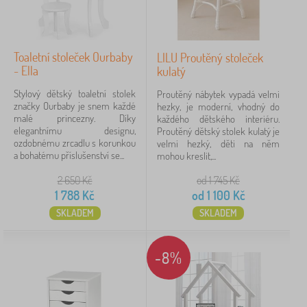
Toaletní stoleček Ourbaby
LILU Proutěný stoleček
- Ella
kulatý
Stylový dětský toaletní stolek
Proutěný nábytek vypadá velmi
značky Ourbaby je snem každé
hezky, je moderní, vhodný do
malé princezny. Díky
každého dětského interiéru.
elegantnímu designu,
Proutěný dětský stolek kulatý je
ozdobnému zrcadlu s korunkou
velmi hezký, děti na něm
a bohatému příslušenství se...
mohou kreslit,...
2 650
Kč
od 1 745
Kč
1 788
Kč
od
1 100
Kč
SKLADEM
SKLADEM
-8%