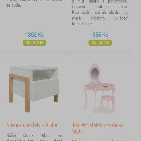
z MDF desky s povrchovou
se bude...
úpravou imitující dřevo
Kompaktní rozměr ideální pro
malé prostory Skládací
konstrukce –...
1 892
Kč
855
Kč
SKLADEM
SKLADEM
Noční stolek bílý - Viktor
Toaletní stolek pro dívky
Style
Noční stolek Viktor ve
skandinávském stylu dodá