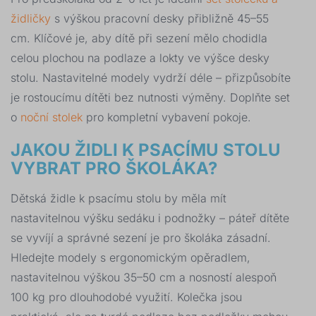
židličky
s výškou pracovní desky přibližně 45–55
cm. Klíčové je, aby dítě při sezení mělo chodidla
celou plochou na podlaze a lokty ve výšce desky
stolu. Nastavitelné modely vydrží déle – přizpůsobíte
je rostoucímu dítěti bez nutnosti výměny. Doplňte set
o
noční stolek
pro kompletní vybavení pokoje.
JAKOU ŽIDLI K PSACÍMU STOLU
VYBRAT PRO ŠKOLÁKA?
Dětská židle k psacímu stolu by měla mít
nastavitelnou výšku sedáku i podnožky – páteř dítěte
se vyvíjí a správné sezení je pro školáka zásadní.
Hledejte modely s ergonomickým opěradlem,
nastavitelnou výškou 35–50 cm a nosností alespoň
100 kg pro dlouhodobé využití. Kolečka jsou