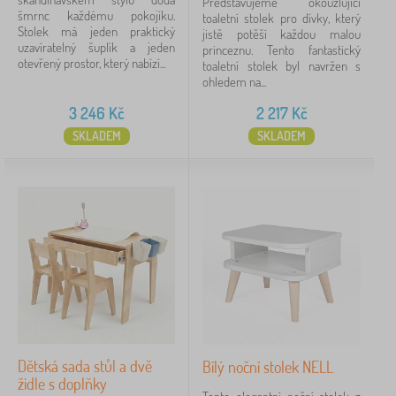
Představujeme okouzlující
šmrnc každému pokojíku.
toaletní stolek pro dívky, který
Stolek má jeden praktický
jistě potěší každou malou
uzavíratelný šuplík a jeden
princeznu. Tento fantastický
otevřený prostor, který nabízí...
toaletní stolek byl navržen s
ohledem na...
3 246
Kč
2 217
Kč
SKLADEM
SKLADEM
Dětská sada stůl a dvě
Bílý noční stolek NELL
židle s doplňky