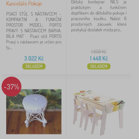
Dětský kontejner NILS je
Kanceláře Pokoje
praktickým a funkčním
doplňkem do dětského pokoje i
PSACÍ STŮL S NÁSTAVCEM –
pracovního koutku. Nabízí 6
KOMPAKTNÍ A FUNKČNÍ
prostorných zásuvek, které
PROSTOR MODEL: PORTO
poskytují dostatek místa pro...
PRAVÝ S NÁSTAVCEM BARVA:
BÍLÁ MAT Psací stůl PORTO
Pravý s nástavcem je určen pro
ty,...
1 608
Kč
3 022
Kč
1 448
Kč
SKLADEM
SKLADEM
-37%