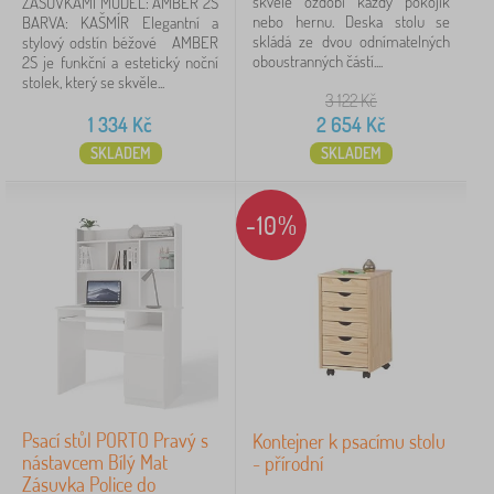
skvěle ozdobí každý pokojík
ZÁSUVKAMI MODEL: AMBER 2S
nebo hernu. Deska stolu se
BARVA: KAŠMÍR Elegantní a
Štítky
skládá ze dvou odnímatelných
stylový odstín béžové AMBER
oboustranných částí....
2S je funkční a estetický noční
stolek, který se skvěle...
Značky
3 122
Kč
1 334
Kč
2 654
Kč
SKLADEM
SKLADEM
Zrušit
FILTROVÁNÍ
-10%
Psací stůl PORTO Pravý s
Kontejner k psacímu stolu
nástavcem Bílý Mat
- přírodní
Zásuvka Police do