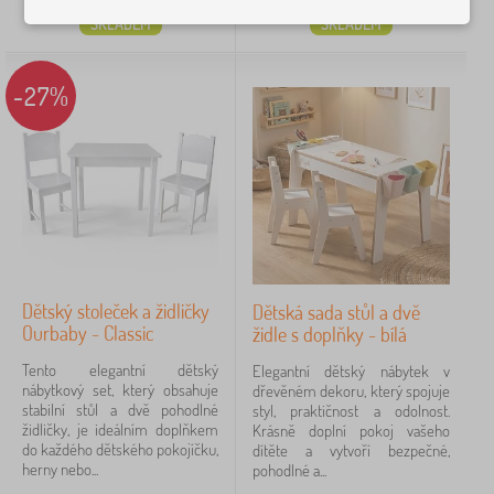
SKLADEM
SKLADEM
hnědá
3
modrá
3
-27%
tyrkys
3
zobrazit
více >
Provedení nábytku
Dětský stoleček a židličky
Dětská sada stůl a dvě
Ourbaby - Classic
židle s doplňky - bílá
z lamina
8
Tento elegantní dětský
Elegantní dětský nábytek v
nábytkový set, který obsahuje
dřevěném dekoru, který spojuje
laminovaná MDF deska
7
stabilní stůl a dvě pohodlné
styl, praktičnost a odolnost.
židličky, je ideálním doplňkem
Krásně doplní pokoj vašeho
MDF deska
5
do každého dětského pokojíčku,
dítěte a vytvoří bezpečné,
herny nebo...
pohodlné a...