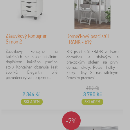
Zásuvkový kontejner
Domečkový psací stůl
Simon 2
FRANK - bílý
Zásuvkový kontejner na
Bílý psací stůl FRANK ve tvaru
kolečkách se stane ideálním
domečku je stylovým a
doplňkem každého psacího
praktickým stolem na první
stolu. Kontejner obsahuje šest
domácí úkoly. Potěší holky i
šuplíků. Elegantní bílé
kluky. Díky 3 nastavitelným
provedení vytvoří příjemné...
úrovním pracovní...
4 113
Kč
2 344
Kč
3 790
Kč
SKLADEM
SKLADEM
-7%