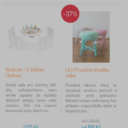
-37%
Stoleček + 2 židličky
LILU Proutěné křesílko
Ekotony
velké
Skvělá sada pro všechny děti,
Proutěné taburet, který se
díky jednoduchému tvaru
vyznačuje vysokou pevností a
skvěle zapadne do výzdoby
odolností proti poškození.
dětských pokojů, heren nebo
Natřené na bázi vodní barvy, bez
čekáren. Stůl má masivní
přídavku rozpouštědla, takže je
borovicové nohy, které mu...
bezpečný pro...
od 1 284
Kč
1 175
Kč
od
810
Kč