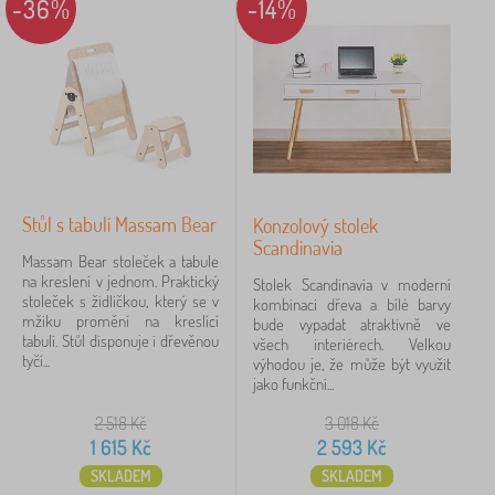
-36%
-14%
Stůl s tabulí Massam Bear
Konzolový stolek
Scandinavia
Massam Bear stoleček a tabule
na kreslení v jednom. Praktický
Stolek Scandinavia v moderní
stoleček s židličkou, který se v
kombinaci dřeva a bílé barvy
mžiku promění na kreslící
bude vypadat atraktivně ve
tabuli. Stůl disponuje i dřevěnou
všech interiérech. Velkou
tyčí...
výhodou je, že může být využit
jako funkční...
2 518
Kč
3 018
Kč
1 615
Kč
2 593
Kč
SKLADEM
SKLADEM