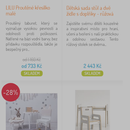
LILU Proutěné křesílko
Dětská sada stůl a dvě
malé
židle s doplňky - růžová
Proutěný taburet, který se
Zajistěte svému dítěti kouzelné
vyznačuje vysokou pevností a
a inspirativní místo pro hraní,
odolností proti poškození.
učení a tvoření s naší praktickou
Natřené na bázi vodní barvy, bez
a odolnou sestavou. Tento
přídavku rozpouštědla, takže je
růžový stolek se dvěma...
bezpečný pro...
od 1 160
Kč
od
733
Kč
2 443
Kč
SKLADEM
SKLADEM
-28%