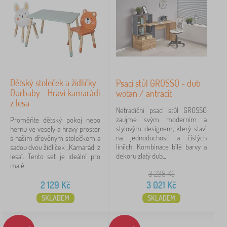
Dětský stoleček a židličky
Psací stůl GROSSO - dub
Ourbaby - Hraví kamarádi
wotan / antracit
z lesa
Netradiční psací stůl GROSSO
zaujme svým moderním a
Proměňte dětský pokoj nebo
stylovým designem, který staví
hernu ve veselý a hravý prostor
na jednoduchosti a čistých
s naším dřevěným stolečkem a
liniích. Kombinace bílé barvy a
sadou dvou židliček „Kamarádi z
dekoru zlatý dub...
lesa“. Tento set je ideální pro
malé...
3 238
Kč
2 129
Kč
3 021
Kč
SKLADEM
SKLADEM