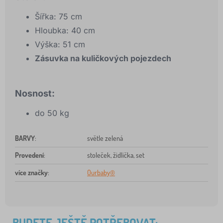
Šířka: 75 cm
Hloubka: 40 cm
Výška: 51 cm
Zásuvka na kuličkových pojezdech
Nosnost:
do 50 kg
BARVY
:
světle zelená
Provedení
:
stoleček, židlička, set
více značky
:
Ourbaby®
BUDETE JEŠTĚ POTŘEBOVAT: