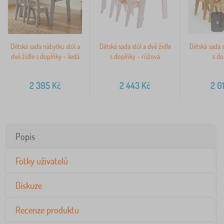
>
Dětská sada nábytku stůl a
Dětská sada stůl a dvě židle
Dětská sada s
dvě židle s doplňky - šedá
s doplňky - růžová
s do
2 395
Kč
2 443
Kč
2 0
Popis
Fotky uživatelů
Diskuze
Recenze produktu