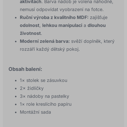
aktivitách
. Barva nádob je volena náhodně,
nemusí odpovídat vyobrazení na fotce.
Ruční výroba z kvalitního MDF:
zajišťuje
odolnost
,
lehkou manipulaci
a
dlouhou
životnost
.
Moderní zelená barva:
svěží doplněk, který
rozzáří každý dětský pokoj.
Obsah balení:
1× stolek se zásuvkou
2× židličky
3× nádoby na pastelky
1× role kreslícího papíru
Montážní sada