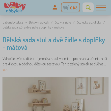
0 Kč
Babynabytek.cz
»
Dětský nábytek
/
Stoly a židle
/
Stolečky a židličky
/
Dětská sada stůl a dvě židle s doplňky - mátová
Dětská sada stůl a dvě židle s doplňky
- mátová
Vytvořte svému dítěti příjemné a kreativní místo pro hraní a učení s naší
praktickou a odolnou dětskou sestavou. Tento zelený stolek se dvěma ..
více