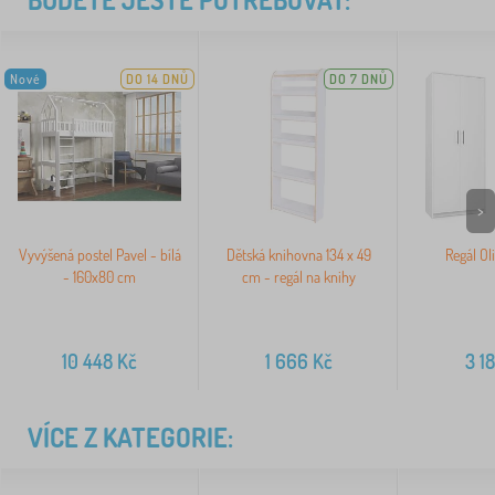
Nové
DO 14 DNŮ
DO 7 DNŮ
>
Vyvýšená postel Pavel - bílá
Dětská knihovna 134 x 49
Regál Ol
- 160x80 cm
cm - regál na knihy
10 448
Kč
1 666
Kč
3 1
VÍCE Z KATEGORIE: