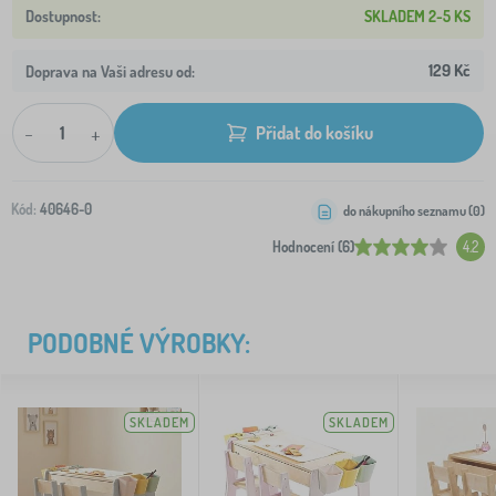
SKLADEM 2-5 KS
129 Kč
Doprava na Vaši adresu od:
-
+
Přidat do košíku
Kód:
40646-0
do nákupního seznamu (
0
)
Hodnocení (6)
4.2
PODOBNÉ VÝROBKY:
SKLADEM
SKLADEM