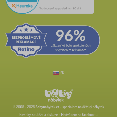
SK
© 2008 - 2026
Babynabytek.cz
- specialista na dětský nábytek
Novinky, soutěže a diskuze s Medvědem na Facebooku.