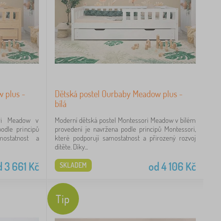
 plus -
Dětská postel Ourbaby Meadow plus -
bílá
ori Meadow v
Moderní dětská postel Montessori Meadow v bílém
odle principů
provedení je navržena podle principů Montessori,
mostatnost a
které podporují samostatnost a přirozený rozvoj
dítěte. Díky...
d
3 661
Kč
od
4 106
Kč
SKLADEM
Tip