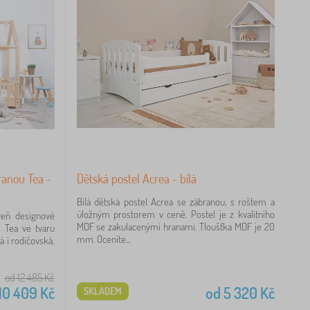
ranou Tea -
Dětská postel Acrea - bílá
Bílá dětská postel Acrea se zábranou, s roštem a
úložným prostorem v ceně. Postel je z kvalitního
oveň designové
MDF se zakulacenými hranami. Tloušťka MDF je 20
l Tea ve tvaru
mm. Oceníte...
 i rodičovská.
od 12 485
Kč
10 409
Kč
od
5 320
Kč
SKLADEM