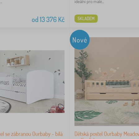
..
ideální pro malé...
od
13 376
Kč
SKLADEM
Nové
el se zábranou Ourbaby - bílá
Dětská postel Ourbaby Meado