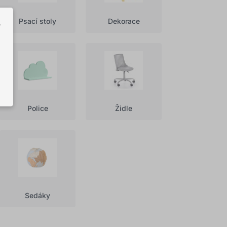
Psací stoly
Dekorace
.
Police
Židle
Sedáky