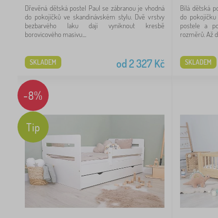
Dřevěná dětská postel Paul se zábranou je vhodná
Bílá dětská p
do pokojíčků ve skandinávském stylu. Dvě vrstvy
do pokojíčku 
bezbarvého laku dají vyniknout kresbě
postele a po
borovicového masivu....
rozměrů. Až dět
od
2 327
Kč
SKLADEM
SKLADEM
-8%
Tip