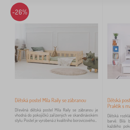
-26%
Dětská postel Mila Raily se zábranou
Dětská post
Praktik s m
Dřevěná dětská postel Mila Raily se zábranou je
vhodná do pokojíčků zařízených ve skandinávském
Dětská rozklá
stylu. Postel je vyrobená z kvalitního borovicového...
barvě. Bílá 
každého poko