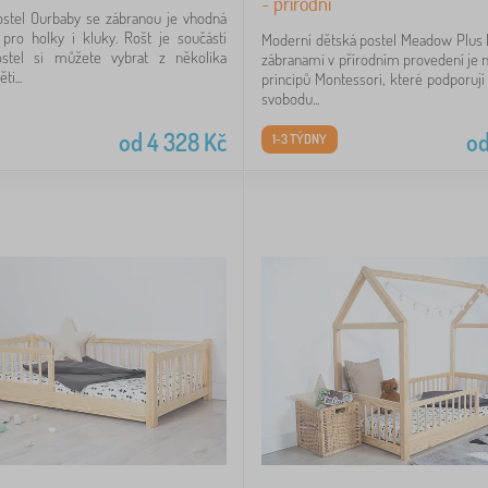
- přírodní
ostel Ourbaby se zábranou je vhodná
pro holky i kluky. Rošt je součástí
Moderní dětská postel Meadow Plus
stel si můžete vybrat z několika
zábranami v přírodním provedení je 
i...
principů Montessori, které podporují
svobodu...
od
4 328
Kč
o
1-3 TÝDNY