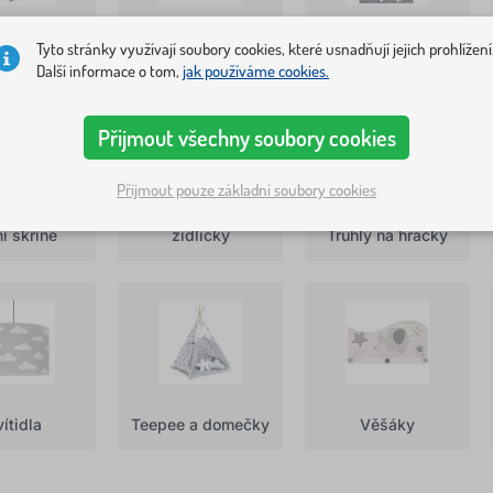
žkoviny
Komody
Koberce
Tyto stránky využívají soubory cookies, které usnadňují jejich prohlížení
Další informace o tom,
jak používáme cookies.
Přijmout všechny soubory cookies
Přijmout pouze základní soubory cookies
Stolečky a
í skříně
židličky
Truhly na hračky
ítidla
Teepee a domečky
Věšáky