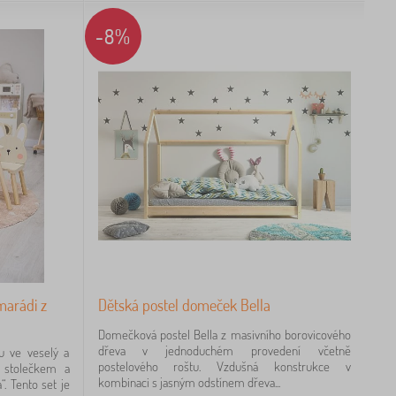
-8%
marádi z
Dětská postel domeček Bella
Domečková postel Bella z masivního borovicového
dřeva v jednoduchém provedení včetně
u ve veselý a
postelového roštu. Vzdušná konstrukce v
 stolečkem a
kombinaci s jasným odstínem dřeva...
. Tento set je