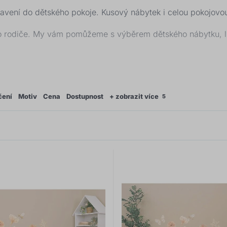
vení do dětského pokoje. Kusový nábytek i celou pokojovou
o rodiče. My vám pomůžeme s výběrem dětského nábytku, lůž
, potřebují místo malé postýlky větší
dětskou postel
. Navíc 
říkáte?
čení
Motiv
Cena
Dostupnost
+ zobrazit více
5
atnění
patrová postel
, velké šatní skříně nebo několik komo
ntský. Bez pořádného psacího stolu a pracovní židle si tak
e ani teenager.
kolekci dětského nábytku
, Babynabytek je to pravé místo, kd