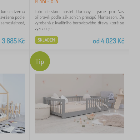
Minni - bílá
 Duo se dvěma
Tuto dětskou postel Ourbaby jsme pro Vás
navržena podle
připravili podle základních principů Montessori. Je
 samostatnost,
vyrobená z kvalitního borovicového dřeva, které se
vyznačuje...
d
3 885
Kč
od
4 023
Kč
SKLADEM
Tip