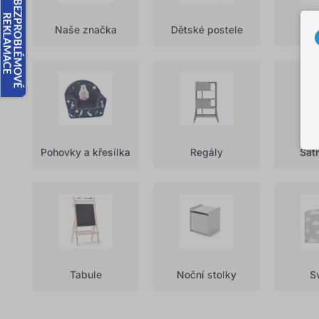
Naše značka
Dětské postele
Lů
Pohovky a křesílka
Regály
Šatn
Tabule
Noční stolky
Sv