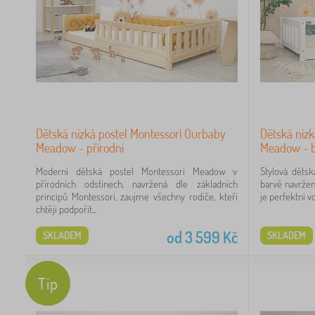
Kč
Dětská nízká postel Montessori Ourbaby
Dětská nízk
Meadow - přírodní
Meadow - b
Moderní dětská postel Montessori Meadow v
Stylová děts
přírodních odstínech, navržená dle základních
barvě navržen
principů Montessori, zaujme všechny rodiče, kteří
je perfektní vo
chtějí podpořit...
od
3 599
Kč
SKLADEM
SKLADEM
Tip