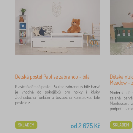
Dětská postel Paul se zábranou - bílá
Dětská nízk
Meadow - z
Klasická dětská postel Paul se zábranou v bílé barvě
je vhodná do pokojíčků pro holky i kluky.
Moderní dět
Jednoduchá funkční a bezpečná konstrukce bílé
zelené barvě
postele z...
Montessori, 
podpořit samos
od
2 675
Kč
SKLADEM
SKLADEM