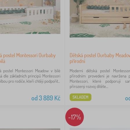
á postel Montessori Ourbaby
Dětská postel Ourbaby Meadow
ílá
přírodní
ká postel Montessori Meadow v bílé
Moderní dětská postel Montess
á dle základních principů Montessori
přírodním provedení je navržena p
lbou pro rodiče, kteří chtějí podpořit...
Montessori, které podporují sa
přirozený rozvoj dítěte....
od
3 889
Kč
o
SKLADEM
-17%