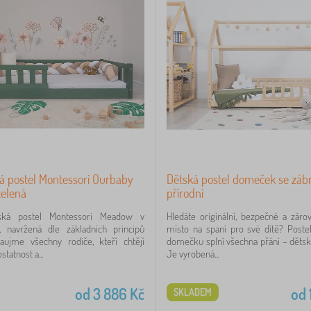
á postel Montessori Ourbaby
Dětská postel domeček se záb
elená
přírodní
ská postel Montessori Meadow v
Hledáte originální, bezpečné a zár
, navržená dle základních principů
místo na spaní pro své dítě? Poste
zaujme všechny rodiče, kteří chtějí
domečku splní všechna přání – dětská
tatnost a...
Je vyrobená...
od
3 886
Kč
od
SKLADEM