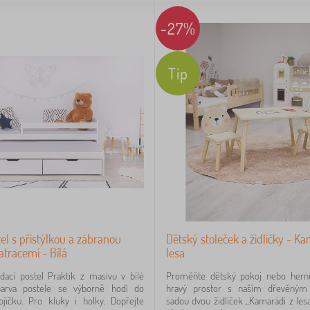
-27%
Tip
el s přistýlkou a zábranou
Dětský stoleček a židličky - Ka
atracemi - Bílá
lesa
dací postel Praktik z masivu v bílé
Proměňte dětský pokoj nebo hern
barva postele se výborně hodí do
hravý prostor s naším dřevěným
jíčku. Pro kluky i holky. Dopřejte
sadou dvou židliček „Kamarádi z lesa“