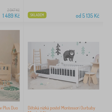
2 047
Kč
1 489
Kč
od
5 135
Kč
SKLADEM
w Plus Duo
Dětská nízká postel Montessori Ourbaby