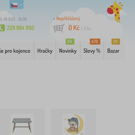
Nepřihlášený
O-PÁ 8:00 - 16:00
0 Kč
228 884 992
/
0
ks
89
478
29
še pro kojence
Hračky
Novinky
Slevy %
Bazar