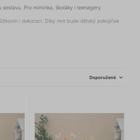
 sestavu. Pro miminka, školáky i teenagery.
kovin i dekorací. Díky nim bude dětský pokojíček
v pokojíčku přibývá hraček a oblečení se začíná kupit.
d. Oblíbeným kusem nábytku jsou také různé regálové
Doporučené
ový
pokoj pro studenta
neumíme představit. Proto u
e si vyberete. Podle potřeby, stylu i místa, které vám