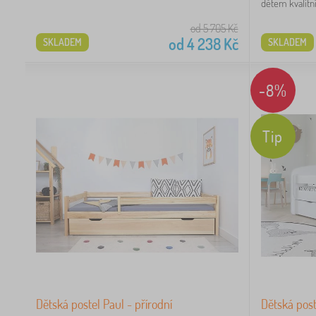
dětem kvalitní.
od 5 705
Kč
od
4 238
Kč
SKLADEM
SKLADEM
-8%
Tip
Dětská postel Paul - přírodní
Dětská post