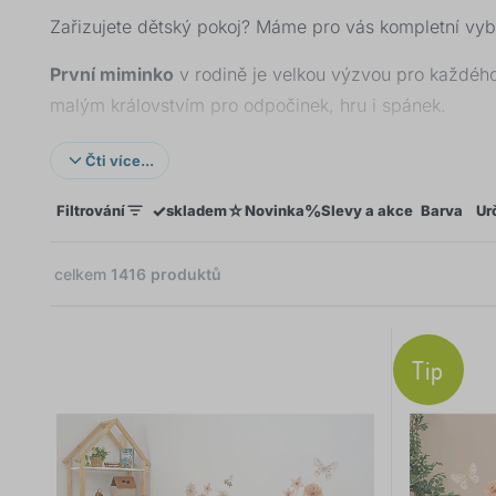
Zařizujete dětský pokoj? Máme pro vás kompletní vyba
První miminko
v rodině je velkou výzvou pro každéh
malým královstvím pro odpočinek, hru i spánek.
Přestože
starší děti
už mají pokoj zařízený, jak rostou
Čti více...
Přišel čas udělat si radost novým kusem
nábytku
. Co 
✓
☆
%
Filtrování
skladem
Novinka
Slevy a akce
Barva
Ur
V pokoji, který sdílí
více sourozenců
často najde upl
×
a policové systémy.
celkem
1416
produktů
Ani se nenadějete a dětský pokoj se promění na stude
nás najdete také nadčasový nábytek, kterým nepohrdn
Tip
Ať už sháníte doplněk do dětského pokoje nebo celou
ještě v dětském pokoji zbylo.