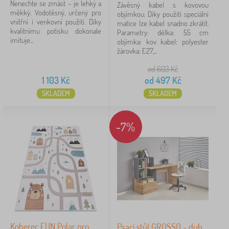
Nenechte se zmást – je lehký a
Závěsný kabel s kovovou
měkký. Vodotěsný, určený pro
objímkou. Díky použití speciální
vnitřní i venkovní použití. Díky
matice lze kabel snadno zkrátit.
kvalitnímu potisku dokonale
Parametry: délka: 55 cm
imituje...
objímka: kov kabel: polyester
žárovka: E27,...
od 603
Kč
1 103
Kč
od
497
Kč
SKLADEM
SKLADEM
-7%
Koberec FUN Polar pro
Psací stůl GROSSO - dub