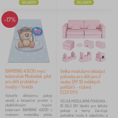
SKLADEM
SKLADEM
-17%
BAMBINO 43030 mycí
Velká modulární skládací
kobereček Medvídek, pilot
pohovka pro děti pro 2
pro děti protiskluz -
osoby DIY 10 měkkých
modrý / hnědá
polštářů - růžová
ECOTOYS
Vytvořte dětskému pokoji
veselý a bezpečný prostor s
VELKÁ MODULÁRNÍ POHOVKA -
obdélníkovým mycím
10 DÍLŮ DIY Ideální pro dětské
kobercem BAMBINO 43030 s
pokoje a herny Zaručuje
motivem medvídka pilota.
pohodlné místo k odpočinku a