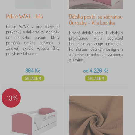
Police WAVE - bílá
Dětská postel se zábranou
Ourbaby - Víla Leonka
Police WAVE v bílé barvě je
praktický a dekorativní doplněk
Krásná dětská postel Ourbaby s
do dětského pokoje, který
překrásnou vílou Leonkou!
pomáhá udržet pořádek a
Postel se vyznačuje funkčností,
zároveň skvěle vypadá. Díky
komfortem, dětským designem
pohyblivé falbance...
a snadnou montáží. Je vyrobena
z lamino...
864
Kč
od
4 226
Kč
SKLADEM
SKLADEM
-13%