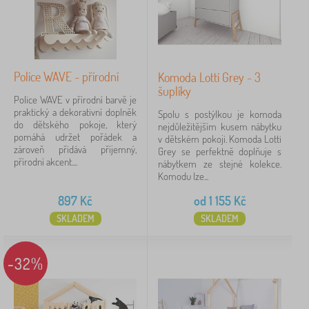
Police WAVE - přírodní
Komoda Lotti Grey - 3
šuplíky
Police WAVE v přírodní barvě je
praktický a dekorativní doplněk
Spolu s postýlkou je komoda
do dětského pokoje, který
nejdůležitějším kusem nábytku
pomáhá udržet pořádek a
v dětském pokoji. Komoda Lotti
zároveň přidává příjemný,
Grey se perfektně doplňuje s
přírodní akcent....
nábytkem ze stejné kolekce.
Komodu lze...
897
Kč
od
1 155
Kč
SKLADEM
SKLADEM
-32%