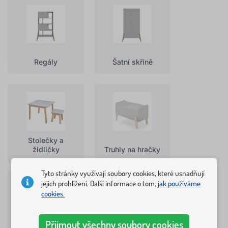
Regály
Šatní skříně
Stolečky a
židličky
Truhly na hračky
Tyto stránky využívají soubory cookies, které usnadňují
jejich prohlížení. Další informace o tom,
jak používáme
cookies.
Přijmout všechny soubory cookies