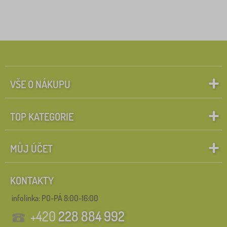
VŠE O NÁKUPU
TOP KATEGORIE
MŮJ ÚČET
KONTAKTY
infolinka:
PO-PÁ 8:00-16:00
+420
228 884 992