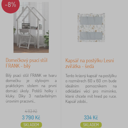
-8%
rostou, potřebují místo malé postýlky větší
dětskou
Barva
postel
. Navíc v pokojíčku přibývá hraček a oblečení
se začíná kupit. Přišel čas udělat si radost novým
Určení
kusem
nábytku
. Co říkáte?
Motiv
V pokoji, který sdílí
více sourozenců
často najde
uplatnění
patrová postel
, velké šatní skříně nebo
Cena
několik komod. Oblíbeným kusem nábytku jsou také
Domečkový psací stůl
Kapsář na postýlku Lesní
96 Kč
99 999 Kč
FRANK - bílý
zvířátka - šedá
různé regálové a policové systémy.
Bílý psací stůl FRANK ve tvaru
Tento krásný kapsář na postýlku
Ani se nenadějete a dětský pokoj se promění na
domečku je stylovým a
iltrování
o rozměrech 60 x 60 cm bude
praktickým stolem na první
ideálním pomocníkem na
studentský. Bez pořádného psacího stolu a pracovní
domácí úkoly. Potěší holky i
odkládání věcí pro miminko,
židle si takový
pokoj pro studenta
neumíme
kluky. Díky 3 nastavitelným
které chcete mít hned po ruce.
Vyhledat v rámci filtru
úrovním pracovní...
Kapsář zdobí...
představit. Proto u nás najdete také nadčasový
nábytek, kterým nepohrdne ani teenager.
Dostupnost
4 113
Kč
3 790
Kč
334
Kč
Ať už sháníte doplněk do dětského pokoje nebo celou
Podkategorie
SKLADEM
SKLADEM