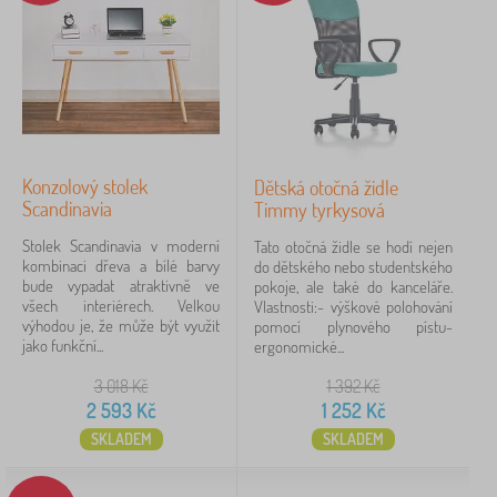
Konzolový stolek
Dětská otočná židle
Scandinavia
Timmy tyrkysová
Stolek Scandinavia v moderní
Tato otočná židle se hodí nejen
kombinaci dřeva a bílé barvy
do dětského nebo studentského
bude vypadat atraktivně ve
pokoje, ale také do kanceláře.
všech interiérech. Velkou
Vlastnosti:- výškové polohování
výhodou je, že může být využit
pomocí plynového pístu-
jako funkční...
ergonomické...
3 018
Kč
1 392
Kč
2 593
Kč
1 252
Kč
SKLADEM
SKLADEM