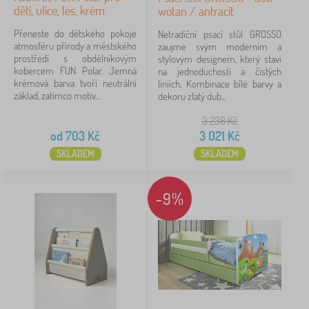
děti, ulice, les, krém
wotan / antracit
Přeneste do dětského pokoje
Netradiční psací stůl GROSSO
atmosféru přírody a městského
zaujme svým moderním a
prostředí s obdélníkovým
stylovým designem, který staví
kobercem FUN Polar. Jemná
na jednoduchosti a čistých
krémová barva tvoří neutrální
liniích. Kombinace bílé barvy a
základ, zatímco motiv...
dekoru zlatý dub...
3 238
Kč
od
703
Kč
3 021
Kč
SKLADEM
SKLADEM
-9%