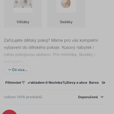
Věšáky
Sedáky
Zařizujete dětský pokoj? Máme pro vás kompletní
vybavení do dětského pokoje. Kusový nábytek i
celou pokojovou sestavu. Pro miminka, školáky i
teenagery.
Čti více...
První miminko
v rodině je velkou výzvou pro
každého rodiče. My vám pomůžeme s výběrem
✓
☆
%
Filtrování
skladem
Novinka
Slevy a akce
Barva
Určení
dětského nábytku, lůžkovin i dekorací. Díky nim bude
dětský pokojíček malým královstvím pro odpočinek,
celkem
1416
produktů
Doporučené
hru i spánek.
×
FILTROVÁNÍ
Přestože
starší děti
už mají pokoj zařízený, jak