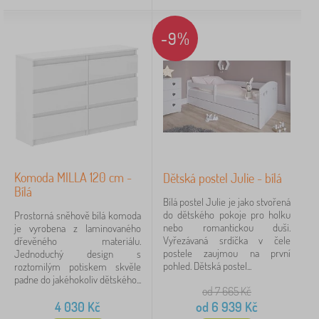
kolekci dětského nábytku
, Babynabytek je to pravé
Typ nabídky
místo, kde si vyberete. Podle potřeby, stylu i místa,
-9%
které vám ještě v dětském pokoji zbylo.
Štítky
Pohádkové postavy
Značky
Zrušit
FILTROVÁNÍ
Komoda MILLA 120 cm -
Dětská postel Julie - bílá
Bílá
Bílá postel Julie je jako stvořená
do dětského pokoje pro holku
Prostorná sněhově bílá komoda
nebo romantickou duši.
je vyrobena z laminovaného
Vyřezávaná srdíčka v čele
dřevěného materiálu.
postele zaujmou na první
Jednoduchý design s
pohled. Dětská postel...
roztomilým potiskem skvěle
padne do jakéhokoliv dětského...
od 7 665
Kč
4 030
Kč
od
6 939
Kč