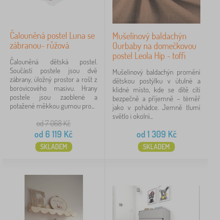
Čalouněná postel Luna se
Mušelínový baldachýn
zábranou- růžová
Ourbaby na domečkovou
postel Leola Hip - toffi
Čalouněná dětská postel.
Součástí postele jsou dvě
Mušelinový baldachýn promění
zábrany, úložný prostor a rošt z
dětskou postýlku v útulné a
borovicového masivu. Hrany
klidné místo, kde se dítě cítí
postele jsou zaoblené a
bezpečně a příjemně – téměř
potažené měkkou gumou pro...
jako v pohádce. Jemně tlumí
světlo i okolní...
od 7 068
Kč
od
6 119
Kč
od
1 309
Kč
SKLADEM
SKLADEM