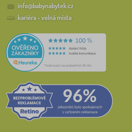
info@babynabytek.cz
kariéra - volná místa