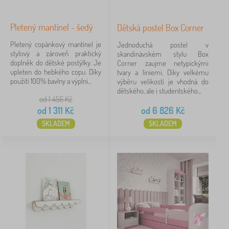
Pletený mantinel - šedý
Dětská postel Box Corner
Pletený copánkový mantinel je
Jednoduchá postel v
stylový a zároveň praktický
skandinávském stylu Box
doplněk do dětské postýlky. Je
Corner zaujme netypickými
upleten do hebkého copu. Díky
tvary a liniemi. Díky velkému
použití 100% bavlny a výplni...
výběru velikostí je vhodná do
dětského, ale i studentského...
od 1 456
Kč
od
1 311
Kč
od
6 826
Kč
SKLADEM
SKLADEM