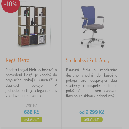
-10%
Regál Metro
Studentská židle Andy
Moderní regál Metro v béžovém
Barevná židle v moderním
provedení. Regál je vhodný do
designu vhodná do každého
obývacích pokojů, kanceláří a
pokoje pro dospívající děti,
dětských pokojů. V
studenty i dospělé. Židle je
jednoduchosti je elegance a s
potažená membránovou
vhodnými dekoracemi...
tkaninou a síťkou. Jednoduchý...
760
Kč
686
Kč
od
2 299
Kč
SKLADEM
SKLADEM