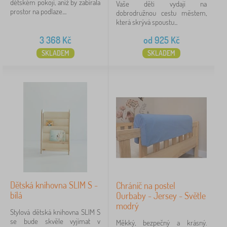
dětském pokoji, aniž by zabírala
Vaše děti vydají na
prostor na podlaze....
dobrodružnou cestu městem,
která skrývá spoustu...
3 368
Kč
od
925
Kč
SKLADEM
SKLADEM
Dětská knihovna SLIM S -
Chránič na postel
bílá
Ourbaby - Jersey - Světle
modrý
Stylová dětská knihovna SLIM S
se bude skvěle vyjímat v
Měkký, bezpečný a krásný.