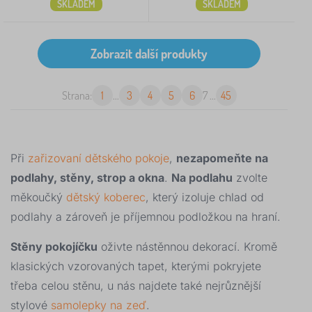
SKLADEM
SKLADEM
Strana:
1
...
3
4
5
6
7
...
45
Při
zařizovaní dětského pokoje
,
nezapomeňte na
podlahy, stěny, strop a okna
.
Na podlahu
zvolte
měkoučký
dětský koberec
, který izoluje chlad od
podlahy a zároveň je příjemnou podložkou na hraní.
Stěny pokojíčku
oživte nástěnnou dekorací. Kromě
klasických vzorovaných tapet, kterými pokryjete
třeba celou stěnu, u nás najdete také nejrůznější
stylové
samolepky na zeď
.