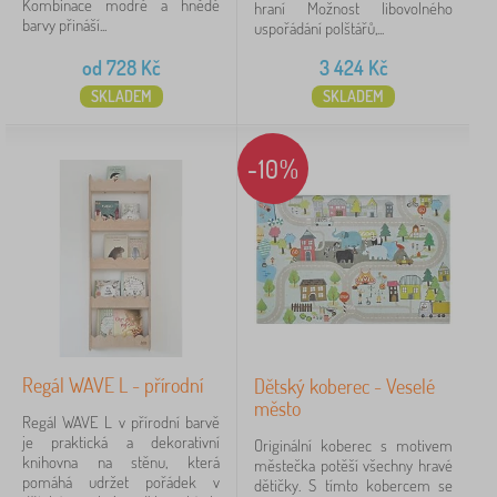
Kombinace modré a hnědé
hraní Možnost libovolného
barvy přináší...
uspořádání polštářů,...
od
728
Kč
3 424
Kč
SKLADEM
SKLADEM
-10%
Regál WAVE L - přírodní
Dětský koberec - Veselé
město
Regál WAVE L v přírodní barvě
je praktická a dekorativní
Originální koberec s motivem
knihovna na stěnu, která
městečka potěší všechny hravé
pomáhá udržet pořádek v
dětičky. S tímto kobercem se