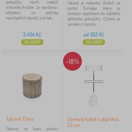
pokojíčku všech malých
Takový je nebeský chránič na
milovníků knížek. Je navržena s
postel Ourbaby, který je
ohledem na potřeby
skvělým doplňkem do každého
nejmladších čtenářů a to tak,...
dětského pokojíčku. Chránič je
vyroben z vysoce...
3 454
Kč
od
352
Kč
SKLADEM
SKLADEM
-18%
Taburet Pařez
Závěsný kabel s objímkou
55 cm
Teburet ve tvaru pařezu.