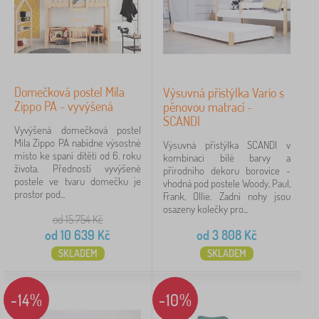
Domečková postel Mila
Výsuvná přistýlka Vario s
Zippo PA - vyvýšená
pěnovou matrací -
SCANDI
Vyvýšená domečková postel
Mila Zippo PA nabídne výsostné
Výsuvná přistýlka SCANDI v
místo ke spaní dítěti od 6. roku
kombinaci bílé barvy a
života. Předností vyvýšené
přírodního dekoru borovice -
postele ve tvaru domečku je
vhodná pod postele Woody, Paul,
prostor pod...
Frank, Ollie. Zadní nohy jsou
osazeny kolečky pro...
od 15 754
Kč
od
10 639
Kč
od
3 808
Kč
SKLADEM
SKLADEM
-14%
-10%