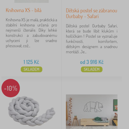
Knihovna XS - bílá
Dětská postel se zábranou
Ourbaby - Safari
Knihovna XS je malá, praktická a
stabilní knihovna určená pro
Dětská postel Ourbaby Safari,
nejmenší čtenáře. Díky lehké
která se bude líbit klukům i
konstrukci a zabudovanému
holčičkám ! Postel se vyznačuje
uchycení ji lze snadno
funkčností, komfortem,
přesouvat, což...
dětským designem a snadnou
montáží. Je...
1 125
Kč
od
3 916
Kč
SKLADEM
SKLADEM
-10%