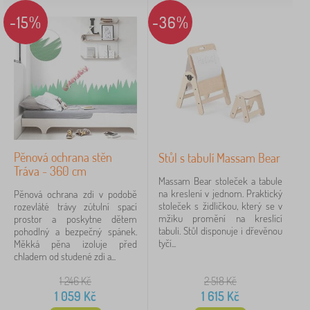
-15%
-36%
Pěnová ochrana stěn
Stůl s tabulí Massam Bear
Tráva - 360 cm
Massam Bear stoleček a tabule
na kreslení v jednom. Praktický
Pěnová ochrana zdi v podobě
stoleček s židličkou, který se v
rozevláté trávy zútulní spací
mžiku promění na kreslící
prostor a poskytne dětem
tabuli. Stůl disponuje i dřevěnou
pohodlný a bezpečný spánek.
tyčí...
Měkká pěna izoluje před
chladem od studené zdi a...
1 246
Kč
2 518
Kč
1 059
Kč
1 615
Kč