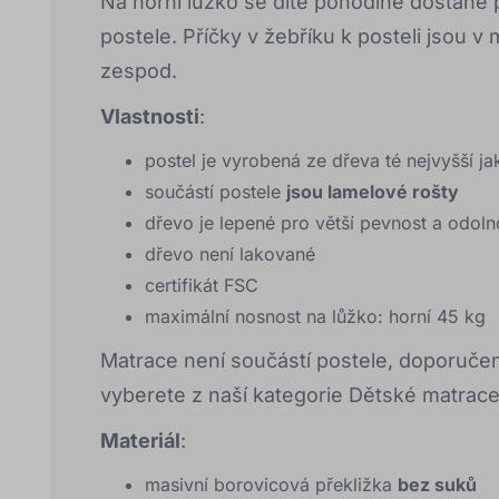
Na horní lůžko se dítě pohodlně dostane 
postele. Příčky v žebříku k posteli jsou 
zespod.
Vlastnosti
:
postel je vyrobená ze dřeva té nejvyšší ja
součástí postele
jsou lamelové rošty
dřevo je lepené pro větší pevnost a odoln
dřevo není lakované
certifikát FSC
maximální nosnost na lůžko: horní 45 kg
Matrace není součástí postele, doporučen
vyberete z naší kategorie Dětské matrace
Materiál
:
masivní borovicová překližka
bez suků