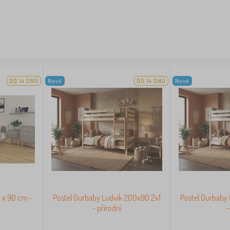
DO 14 DNŮ
Nové
DO 14 DNŮ
Nové
0 x 90 cm -
Postel Ourbaby Ludvík 200x90 2v1
Postel Ourbaby
- přírodní
-