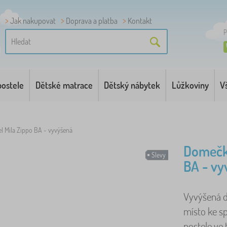
Jak nakupovat
Doprava a platba
Kontakt
P
postele
Dětské matrace
Dětský nábytek
Lůžkoviny
V
 Mila Zippo BA - vyvýšená
Domečko
Slevy
BA - vy
Vyvýšená d
místo ke sp
postele ve 