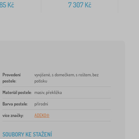
785
Kč
7 307
Kč
Provedení
vyvýšené, s domečkem, s roštem, bez
postele
:
potisku
Materiál postele
:
masiv, překližka
Barva postele
:
přírodní
více značky
:
ADEKO®
SOUBORY KE STAŽENÍ