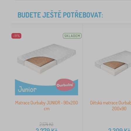
BUDETE JEŠTĚ POTŘEBOVAT:
-11%
SKLADEM
Matrace Ourbaby JUNIOR - 90x200
Dětská matrace Ourba
cm
200x90
2 574
Kč
2 279
Kč
2 309
Kč