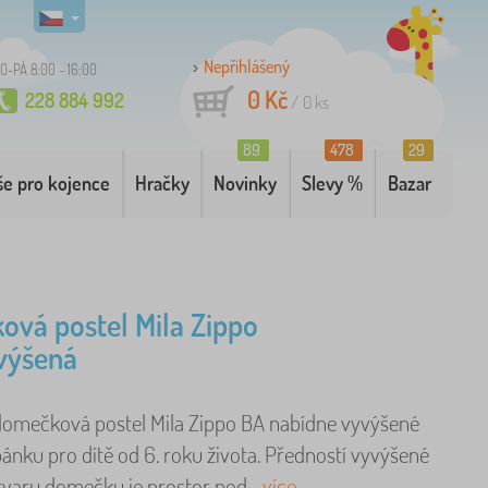
Nepřihlášený
O-PÁ 8:00 - 16:00
0 Kč
228 884 992
/
0
ks
89
478
29
še pro kojence
Hračky
Novinky
Slevy %
Bazar
vá postel Mila Zippo
výšená
omečková postel Mila Zippo BA nabídne vyvýšené
ánku pro dítě od 6. roku života. Předností vyvýšené
tvaru domečku je prostor pod ..
více