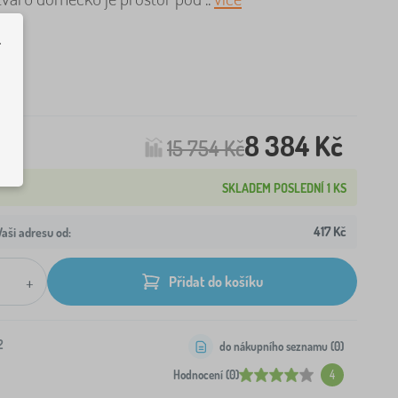
.
e
8 384 Kč
15 754 Kč
SKLADEM POSLEDNÍ 1 KS
417 Kč
aši adresu od:
+
Přidat do košíku
2
do nákupního seznamu (
0
)
Hodnocení (0)
4