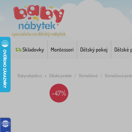
specialista na dětský nábytek
Skladovky
Montessori
Dětský pokoj
Dětské 
Babynabytek.cz
»
Dětské postele
/
Domečkové
/
Domečková postel
-47%