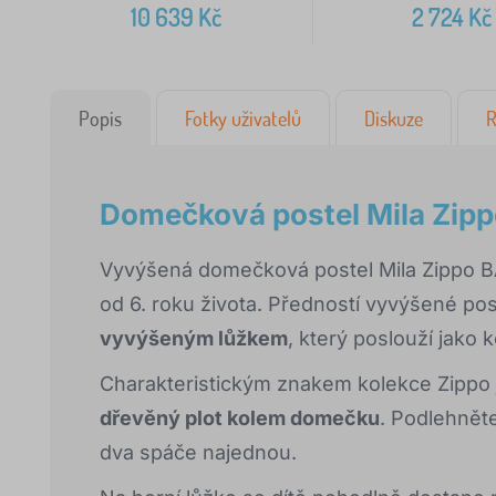
10 639
Kč
2 724
Kč
Popis
Fotky uživatelů
Diskuze
R
Domečková postel Mila Zipp
Vyvýšená domečková postel Mila Zippo B
od 6. roku života. Předností vyvýšené po
vyvýšeným lůžkem
, který poslouží jako 
Charakteristickým znakem kolekce Zippo
dřevěný plot kolem domečku
. Podlehnět
dva spáče najednou.