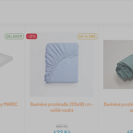
SKLADEM
-12%
DO 14 DNŮ
by MIKROC
Bavlněné prostěradlo 200x90 cm -
Bavlněné prost
světlé modrá
z
483
Kč
423
Kč
4