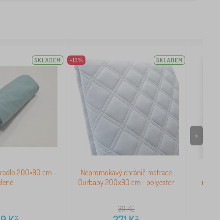
SKLADEM
-13%
SKLADEM
>
ěradlo 200×90 cm –
Nepromokavý chránič matrace
Pr
elené
Ourbaby 200x90 cm - polyester
námoř
mat
311
Kč
59
Kč
271
Kč