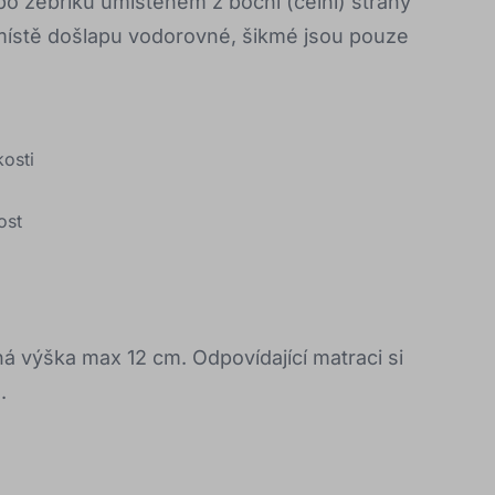
po žebříku umístěném z boční (čelní) strany
v místě došlapu vodorovné, šikmé jsou pouze
kosti
ost
á výška max 12 cm. Odpovídající matraci si
.