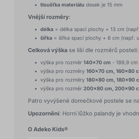
tloušťka materiálu
desek je 15 mm
Vnější rozměry
:
délka
= délka spací plochy + 13 cm (nap
šířka
= šířka spací plochy + 6 cm (např.
Celková výška
se liší dle rozměrů postelí:
výška pro rozměr
140x70 cm
- 189,9 cm
výška pro rozměry
160x70 cm, 160x80 
výška pro rozměry
180x80 cm, 180x90 
výška pro rozměr
200x80 cm, 200x90 
Patro vyvýšené domečkové postele se na
Upozornění
: Horní lůžko palandy je vhodné
O Adeko Kids®