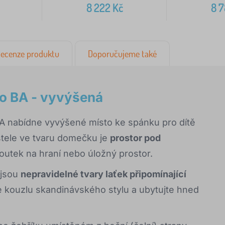
8 222
Kč
8 
ecenze produktu
Doporučujeme také
o BA - vyvýšená
A nabídne vyvýšené místo ke spánku pro dítě
stele ve tvaru domečku je
prostor pod
koutek na hraní nebo úložný prostor.
 jsou
nepravidelné tvary laťek připomínající
e kouzlu skandinávského stylu a ubytujte hned