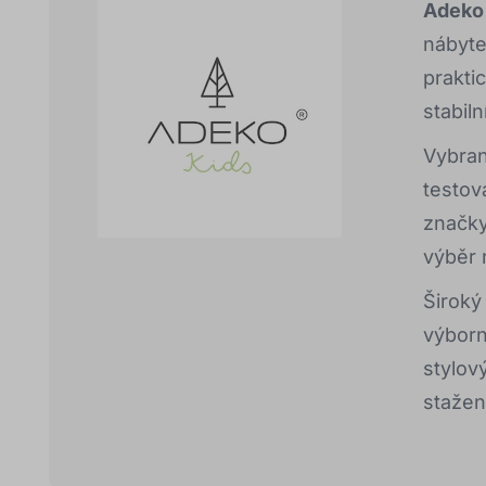
Adeko
nábyte
prakti
stabil
Vybran
testov
značky
výběr 
Široký
výborno
stylov
stažení