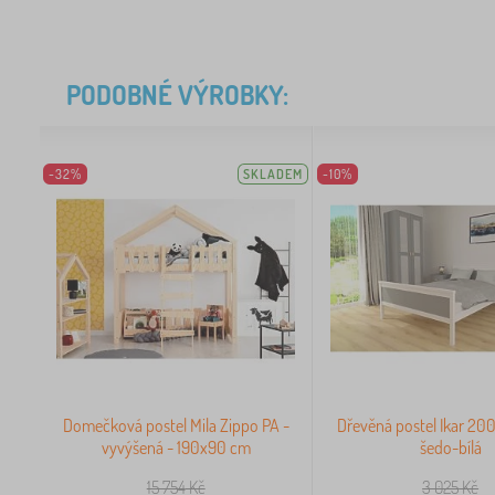
PODOBNÉ VÝROBKY:
-32%
SKLADEM
-10%
Domečková postel Mila Zippo PA -
Dřevěná postel Ikar 20
vyvýšená - 190x90 cm
šedo-bílá
15 754
Kč
3 025
Kč