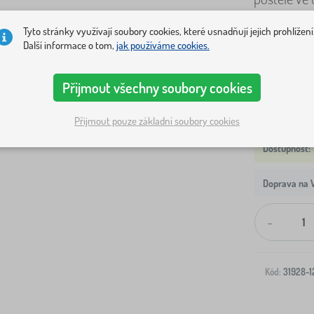
Tyto stránky využívají soubory cookies, které usnadňují jejich prohlížení
Rozměr postel
Další informace o tom,
jak používáme cookies.
200x90 cm
Přijmout všechny soubory cookies
Přijmout pouze základní soubory cookies
Doprava na V
-
Kód:
31928-1