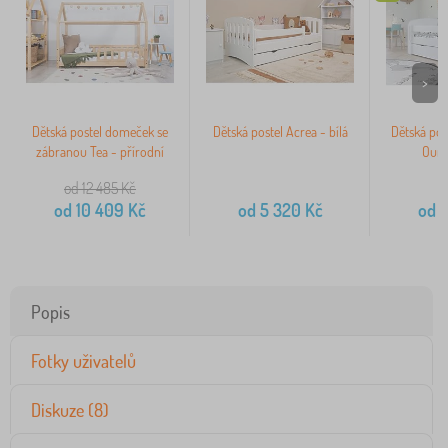
>
Dětská postel domeček se
Dětská postel Acrea - bílá
Dětská pos
zábranou Tea - přírodní
Ourb
od 12 485
Kč
od
10 409
Kč
od
5 320
Kč
od
4
Popis
Fotky uživatelů
Diskuze (8)