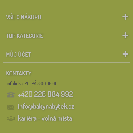
VŠE O NÁKUPU
TOP KATEGORIE
MŮJ ÚČET
KONTAKTY
infolinka:
PO-PÁ 8:00-16:00
+420
228 884 992
info@babynabytek.cz
kariéra - volná místa