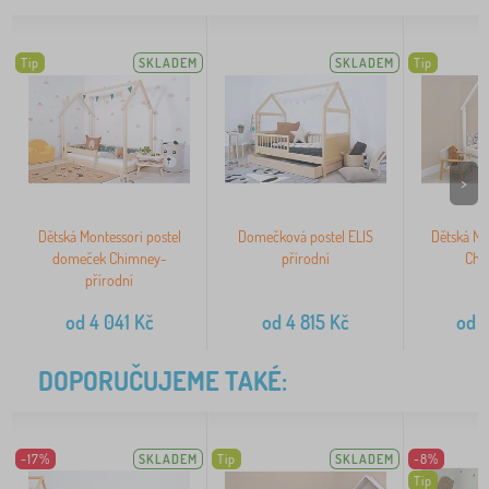
Tip
SKLADEM
SKLADEM
Tip
>
Dětská Montessori postel
Domečková postel ELIS
Dětská Mo
domeček Chimney-
přírodní
Chi
přírodní
od
4 041
Kč
od
4 815
Kč
od
4
DOPORUČUJEME TAKÉ:
-17%
SKLADEM
Tip
SKLADEM
-8%
Tip