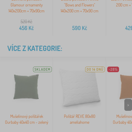
Glamour ornamenty
"Bows and Flowers"
200 cm + 
140x200cm + 70x90cm
140x200 cm + 70x90 cm
520
Kč
456
Kč
590
Kč
42
VÍCE Z KATEGORIE:
SKLADEM
DO 14 DNŮ
-28%
>
Mušelínový polštářek
Polštář REVE 80x80
Mušelínov
Ourbaby 40x40 cm - zelený
ameliahome
Ourbaby 40x