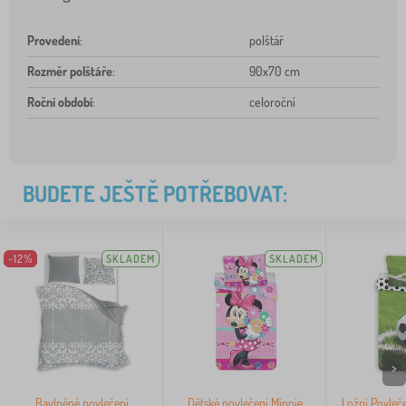
Provedení
:
polštář
Rozměr polštáře
:
90x70 cm
Roční období
:
celoroční
BUDETE JEŠTĚ POTŘEBOVAT:
-12%
SKLADEM
SKLADEM
>
Bavlněné povlečení
Dětské povlečení Minnie
Ložní Povleče