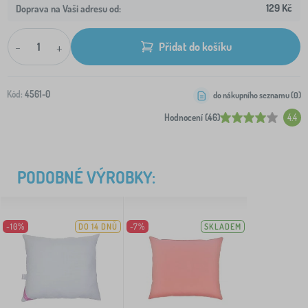
129 Kč
Doprava na Vaši adresu od:
-
+
Přidat do košíku
Kód:
4561-0
do nákupního seznamu (
0
)
Hodnocení (46)
4.4
PODOBNÉ VÝROBKY:
-10%
DO 14 DNŮ
-7%
SKLADEM