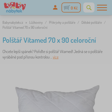
0 Kč
Babynabytek.cz
»
Lůžkoviny
/
Přikrývky a polštáře
/
Dětské polštáře
/
Polštář Vitamed 70 x 90 celoroční
Polštář Vitamed 70 x 90 celoroční
Chcete lepší spánek? Pořiďte si polštář Vitamed! Jedná se o polštáře
vyráběné pod přísnou kontrolou ..
více