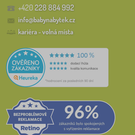
+420
228 884 992
info@babynabytek.cz
kariéra - volná místa