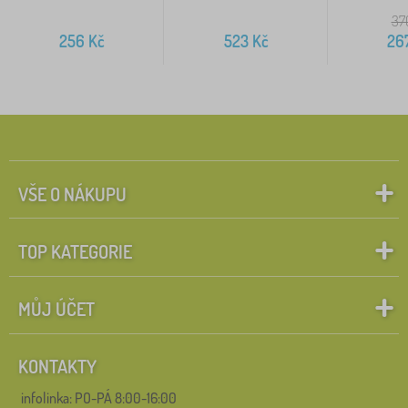
37
256
Kč
523
Kč
26
VŠE O NÁKUPU
TOP KATEGORIE
MŮJ ÚČET
KONTAKTY
infolinka:
PO-PÁ 8:00-16:00