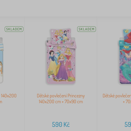
SKLADEM
SKLADEM
y 140x200
Dětské povlečení Princezny
Dětské povlečen
m
140x200 cm + 70x90 cm
+ 7
590
Kč
5