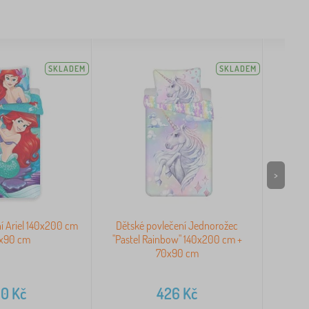
SKLADEM
SKLADEM
>
í Ariel 140x200 cm
Dětské povlečení Jednorožec
Dětsk
0x90 cm
"Pastel Rainbow" 140x200 cm +
14
70x90 cm
90
Kč
426
Kč