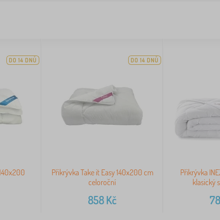
DO 14 DNŮ
DO 14 DNŮ
 140x200
Přikrývka Take it Easy 140x200 cm
Přikrývka INE
celoroční
klasický 
858
Kč
7