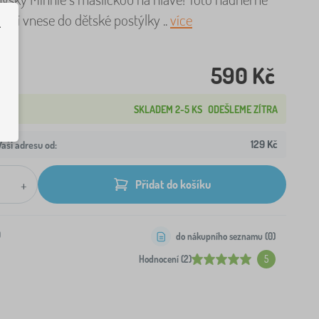
čení vnese do dětské postýlky ..
více
.
590 Kč
SKLADEM 2-5 KS
ODEŠLEME ZÍTRA
129 Kč
aši adresu od:
+
Přidat do košíku
0
do nákupního seznamu (
0
)
Hodnocení (2)
5