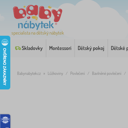
specialista na dětský nábytek
Skladovky
Montessori
Dětský pokoj
Dětské 
Babynabytek.cz
»
Lůžkoviny
/
Povlečení
/
Bavlněné povlečení
/