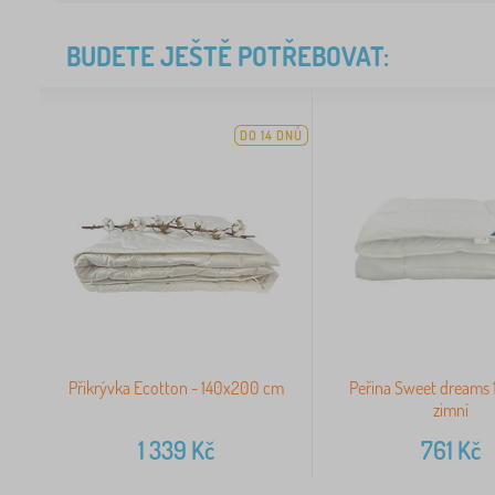
BUDETE JEŠTĚ POTŘEBOVAT:
DO 14 DNŮ
Přikrývka Ecotton - 140x200 cm
Peřina Sweet dreams
zimní
1 339
Kč
761
Kč