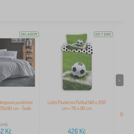
SKLADEM
DO 7 DNŮ
>
krepové povlečení
Ložní Povlečení Fotbal 140 x 200
Po
 70x90 cm - Šedé
cm + 70 x 90 cm
k
155x22
13
Kč
52
Kč
426
Kč