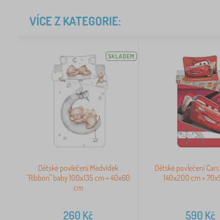
VÍCE Z KATEGORIE:
SKLADEM
Dětské povlečení Medvídek
Dětské povlečení Cars
"Ribbon" baby 100x135 cm + 40x60
140x200 cm + 70x
cm
260
Kč
590
Kč