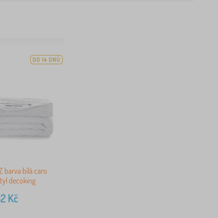
DO 14 DNŮ
Z barva bílá caro
styl decoking
82
Kč