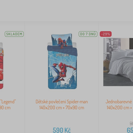
SKLADEM
DO 7 DNŮ
-29%
 "Legend"
Dětské povlečení Spider-man
Jednobarevné 
90 cm
140x200 cm + 70x90 cm
140x200 cm +
9
590
Kč
6