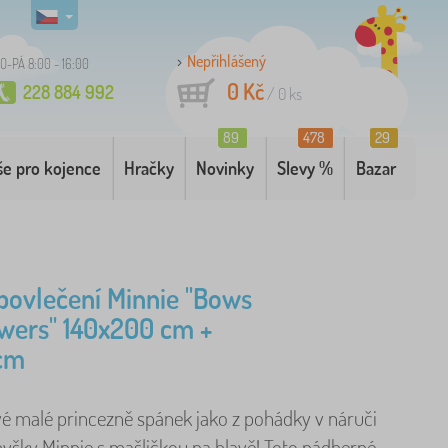
Nepřihlášený
O-PÁ 8:00 - 16:00
0 Kč
228 884 992
/
0
ks
89
478
29
še pro kojence
Hračky
Novinky
Slevy %
Bazar
povlečení Minnie "Bows
wers" 140x200 cm +
cm
vé malé princezně spánek jako z pohádky v náruči
yšky Minnie s mašličkou na hlavě! Toto nádherné