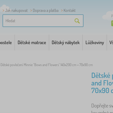
Jak nakupovat
Doprava a platba
Kontakt
P
postele
Dětské matrace
Dětský nábytek
Lůžkoviny
V
Dětské povlečení Minnie "Bows and Flowers" 140x200 cm + 70x90 cm
Dětské 
and Flo
70x90 
Dopřejte s
kouzelné m