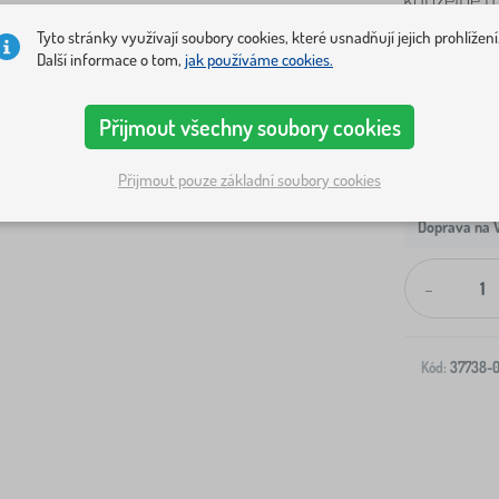
ložní povle
Tyto stránky využívají soubory cookies, které usnadňují jejich prohlížení
Další informace o tom,
jak používáme cookies.
Přijmout všechny soubory cookies
Přijmout pouze základní soubory cookies
Doprava na V
-
Kód:
37738-