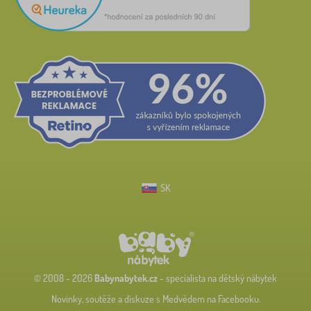
SK
© 2008 - 2026
Babynabytek.cz
- specialista na dětský nábytek
Novinky, soutěže a diskuze s Medvědem na Facebooku.