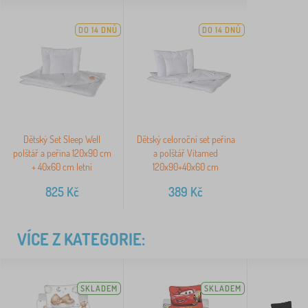
DO 14 DNŮ
DO 14 DNŮ
Dětský Set Sleep Well
Dětský celoroční set peřina
polštář a peřina 120x90 cm
a polštář Vitamed
+ 40x60 cm letní
120x90+40x60 cm
825
Kč
389
Kč
VÍCE Z KATEGORIE:
SKLADEM
SKLADEM