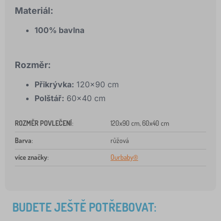
Materiál:
100% bavlna
Rozměr:
Přikrývka:
120×90 cm
Polštář:
60×40 cm
ROZMĚR POVLEČENÍ
:
120x90 cm, 60x40 cm
Barva
:
růžová
více značky
:
Ourbaby®
BUDETE JEŠTĚ POTŘEBOVAT: