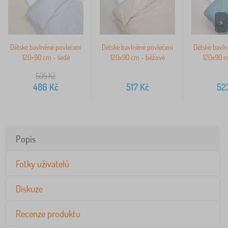
>
Dětské bavlněné povlečení
Dětské bavlněné povlečení
Dětské bavln
120×90 cm - šedé
120x90 cm - béžové
120x90 c
505
Kč
486
Kč
517
Kč
52
Popis
Fotky uživatelů
Diskuze
Recenze produktu