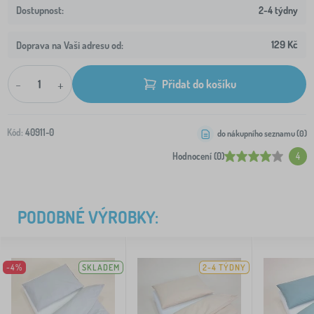
2-4 týdny
129 Kč
Doprava na Vaši adresu od:
-
+
Přidat do košíku
Kód:
40911-0
do nákupního seznamu (
0
)
Hodnocení (0)
4
PODOBNÉ VÝROBKY:
-4%
SKLADEM
2-4 TÝDNY