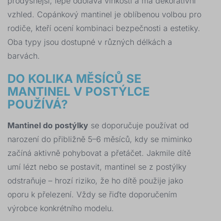
prodyšnější, lépe odolává vlhkosti a má dekorativní
vzhled. Copánkový mantinel je oblíbenou volbou pro
rodiče, kteří ocení kombinaci bezpečnosti a estetiky.
Oba typy jsou dostupné v různých délkách a
barvách.
DO KOLIKA MĚSÍCŮ SE
MANTINEL V POSTÝLCE
POUŽÍVÁ?
Mantinel do postýlky
se doporučuje používat od
narození do přibližně 5–6 měsíců, kdy se miminko
začíná aktivně pohybovat a přetáčet. Jakmile dítě
umí lézt nebo se postavit, mantinel se z postýlky
odstraňuje – hrozí riziko, že ho dítě použije jako
oporu k přelezení. Vždy se řiďte doporučením
výrobce konkrétního modelu.