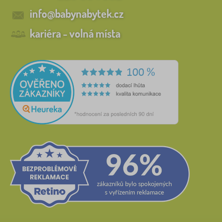
info@babynabytek.cz
kariéra - volná místa