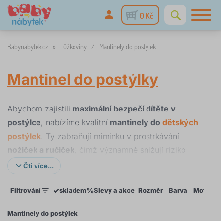
0 Kč
Babynabytek.cz
»
Lůžkoviny
/
Mantinely do postýlek
Mantinel do postýlky
Abychom zajistili
maximální bezpečí dítěte v
postýlce
, nabízíme kvalitní
mantinely do
dětských
postýlek
. Ty zabraňují miminku v prostrkávání
nožiček a ručiček
, čímž významně snižují riziko
úrazu.
Čti více...
Mantinely jsou vhodné pro všechny typy
postýlek
,
✓
%
Filtrování
skladem
Slevy a akce
Rozměr
Barva
Motiv
které nabízíme –
klasické dětské postýlky
,
rostoucí
postýlky
,
proutěné postýlky
i
kolébky
.
Jsou
Mantinely do postýlek