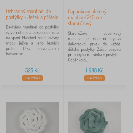
Ochranný mantinel do
Copánkový pletený
postýlky - Ježek a přátelé
mantinel 240 cm -
starorůžový
Bavlněný mantinel do postýlky
vytvoří útulné a bezpečné místo
Starorůžový copánkový
na spaní. Mantinel zdobí krásný
mantinel je moderní, stylový
motiv ježka a jeho lesních
dekorativní prvek do každé
přátel. Díky univerzálním
dětské postýlky. Zajistí bezpečí
barvám se...
při pohybu miminka v postýlce.
Copánkový...
525
Kč
1 688
Kč
2-4 TÝDNY
2-4 TÝDNY