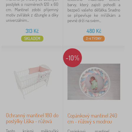
postýlek o rozměrech 120 x 60
barvy, který zajistí pohodlí a
cm. Mantinel zdobí příjemný
bezpečí vašeho děťátka. Snadno
iltrování
motiv zvířátek z džungle a díky
se připevňuje ke mřížkám a
univerzálním...
pevně drží na svém...
Vyhledat v rámci filtru
313
Kč
480
Kč
SKLADEM
2-4 TÝDNY
Dostupnost
-10%
Typ nabídky
Štítky
Zrušit
FILTROVÁNÍ
Ochranný mantinel 180 do
Copánkový mantinel 240
postýlky Liška - růžová
cm - růžový s modrou
Tento krásný měkoučký
Copánkový mantinel v