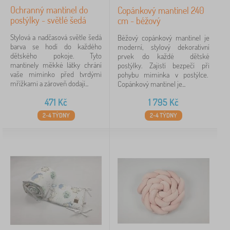
Ochranný mantinel do
Copánkový mantinel 240
postýlky - světlé šedá
cm - béžový
Stylová a nadčasová světle šedá
Béžový copánkový mantinel je
barva se hodí do každého
moderní, stylový dekorativní
dětského pokoje. Tyto
prvek do každé dětské
mantinely měkké látky chrání
postýlky. Zajistí bezpečí při
vaše miminko před tvrdými
pohybu miminka v postýlce.
mřížkami a zároveň dodají...
Copánkový mantinel je...
471
Kč
1 795
Kč
2-4 TÝDNY
2-4 TÝDNY