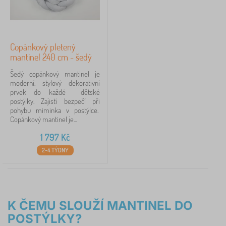
Copánkový pletený
mantinel 240 cm - šedý
Šedý copánkový mantinel je
moderní, stylový dekorativní
prvek do každé dětské
postýlky. Zajistí bezpečí při
pohybu miminka v postýlce.
Copánkový mantinel je...
1 797
Kč
2-4 TÝDNY
K ČEMU SLOUŽÍ MANTINEL DO
POSTÝLKY?