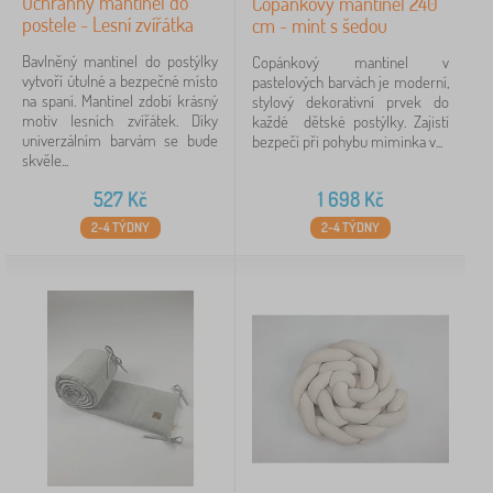
Ochranný mantinel do
Copánkový mantinel 240
postele - Lesní zvířátka
cm - mint s šedou
Bavlněný mantinel do postýlky
Copánkový mantinel v
vytvoří útulné a bezpečné místo
pastelových barvách je moderní,
na spaní. Mantinel zdobí krásný
stylový dekorativní prvek do
motiv lesních zvířátek. Díky
každé dětské postýlky. Zajistí
univerzálním barvám se bude
bezpečí při pohybu miminka v...
skvěle...
527
Kč
1 698
Kč
2-4 TÝDNY
2-4 TÝDNY