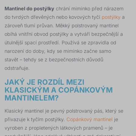
Mantinel do postýlky
chrání miminko před nárazem
do tvrdých dřevěných nebo kovových tyčí
postýlky
a
zároveň tlumí průvan. Měkký polstrovaný mantinel
obíhá vnitřní obvod postýlky a vytváří bezpečnější a
útulnější spací prostředí. Používá se zpravidla od
narození do doby, kdy se miminko začne samo
stavět – tehdy se z bezpečnostních důvodů
odstraňuje.
JAKÝ JE ROZDÍL MEZI
KLASICKÝM A COPÁNKOVÝM
MANTINELEM?
Klasický mantinel je pevný polstrovaný pás, který se
přivazuje k tyčím postýlky.
Copánkový mantinel
je
vyroben z propletených látkových pramenů – je