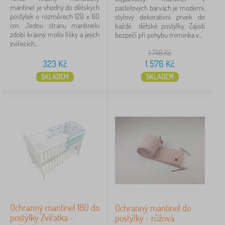
mantinel je vhodný do dětských
pastelových barvách je moderní,
postýlek o rozměrech 120 x 60
stylový dekorativní prvek do
cm. Jednu stranu mantinelu
každé dětské postýlky. Zajistí
zdobí krásný motiv lišky a jejich
bezpečí při pohybu miminka v...
zvířecích...
1 746
Kč
323
Kč
1 576
Kč
SKLADEM
SKLADEM
Ochranný mantinel 180 do
Ochranný mantinel do
postýlky Zvířatka -
postýlky - růžová