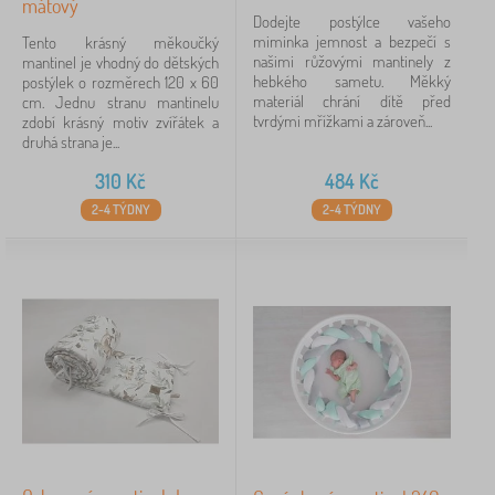
mátový
Dodejte postýlce vašeho
miminka jemnost a bezpečí s
Tento krásný měkoučký
našimi růžovými mantinely z
mantinel je vhodný do dětských
hebkého sametu. Měkký
postýlek o rozměrech 120 x 60
materiál chrání dítě před
cm. Jednu stranu mantinelu
tvrdými mřížkami a zároveň...
zdobí krásný motiv zvířátek a
druhá strana je...
310
Kč
484
Kč
2-4 TÝDNY
2-4 TÝDNY