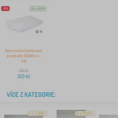
-8%
SKLADEM
Nepromokavé bambusové
prostěradlo 120x60 cm -
bílé
351
Kč
323
Kč
VÍCE Z KATEGORIE:
2-4 TÝDNY
2-4 TÝDNY