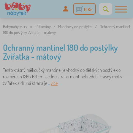
0 Kč
Babynabytek.cz
»
Lůžkoviny
/
Mantinely do postýlek
/
Ochranný mantinel
180 do postýlky Zvířatka - mátový
Ochranný mantinel 180 do postýlky
Zvířatka - mátový
Tento krásný měkoučký mantinel je vhodný do dětských postýlek o
rozměrech 120 x 60 cm. Jednu stranu mantinelu zdobí krásný motiv
zvířátek a druhá strana je ..
více