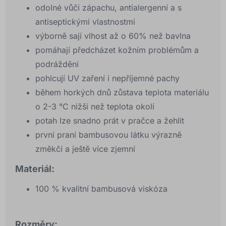
odolné vůči zápachu, antialergenní a s
antiseptickými vlastnostmi
výborně sají vlhost až o 60% než bavlna
pomáhají předcházet kožním problémům a
podráždění
pohlcují UV zaření i nepříjemné pachy
během horkých dnů zůstava teplota materiálu
o 2-3 °C nižší než teplota okolí
potah lze snadno prát v pračce a žehlit
první praní bambusovou látku výrazně
změkčí a ještě více zjemní
Materiál:
100 % kvalitní bambusová viskóza
Rozměry: