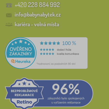
+420
228 884 992
info@babynabytek.cz
kariéra - volná místa