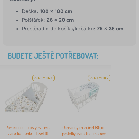
Dečka:
100 × 100 cm
Polštářek:
26 × 20 cm
Prostěradlo do košíku/kočárku:
75 × 35 cm
BUDETE JEŠTĚ POTŘEBOVAT:
2-4 TÝDNY
2-4 TÝDNY
Povlečení do postýlky Lesní
Ochranný mantinel 180 do
zvířátka - šedá - 135x100
postýlky Zvířatka - mátový