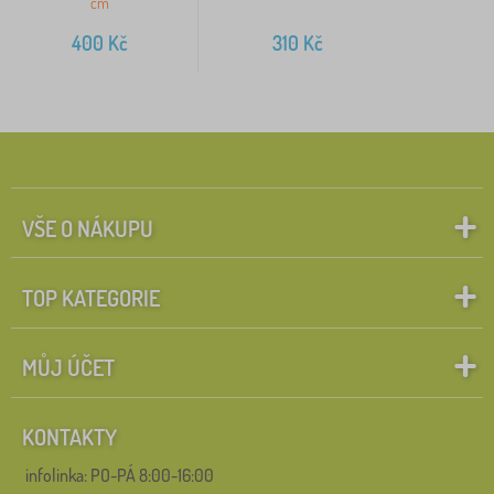
cm
400
Kč
310
Kč
VŠE O NÁKUPU
TOP KATEGORIE
MŮJ ÚČET
KONTAKTY
infolinka:
PO-PÁ 8:00-16:00