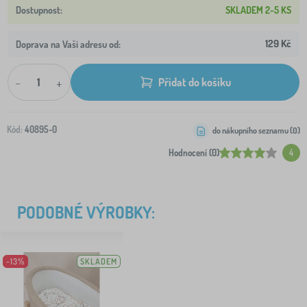
SKLADEM 2-5 KS
129 Kč
Doprava na Vaši adresu od:
-
+
Přidat do košíku
Kód:
40895-0
do nákupního seznamu (
0
)
Hodnocení (0)
4
PODOBNÉ VÝROBKY:
-13%
SKLADEM