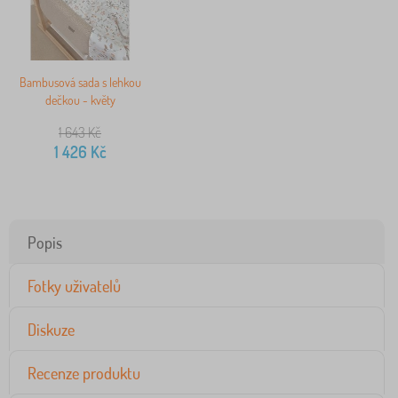
Bambusová sada s lehkou
dečkou - květy
1 643
Kč
1 426
Kč
Popis
Fotky uživatelů
Diskuze
Recenze produktu