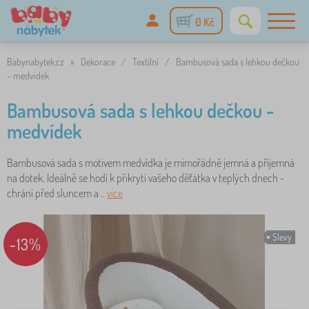
0 Kč
Babynabytek.cz
»
Dekorace
/
Textilní
/
Bambusová sada s lehkou dečkou
- medvídek
Bambusová sada s lehkou dečkou -
medvídek
Bambusová sada s motivem medvídka je mimořádně jemná a příjemná
na dotek. Ideálně se hodí k přikrytí vašeho děťátka v teplých dnech -
chrání před sluncem a ..
více
Slevy
-13%