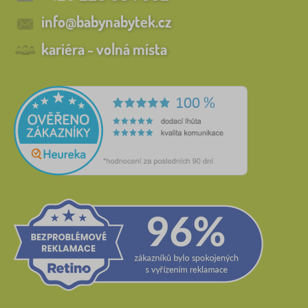
info@babynabytek.cz
kariéra - volná místa