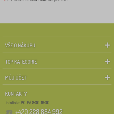
VŠE O NÁKUPU
TOP KATEGORIE
MŮJ ÚČET
KONTAKTY
infolinka:
PO-PÁ 8:00-16:00
+420
228 884 992