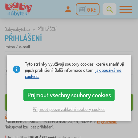
0 Kč
Babynabytek.cz
»
PŘIHLÁŠENÍ
PŘIHLÁŠENÍ
jméno / e-mail
Tyto stránky využívají soubory cookies, které usnadňují
jejich prohlížení. Další informace o tom,
jak používáme
heslo
cookies.
Přijmout všechny soubory cookies
Přijmout pouze základní soubory cookies
Zapomněli jste heslo?
Pokud nemáte zákaznický účet a máte zájem, můžete se
registrovat
.
Nakupovat lze i bez přihlášení.
!
Je-li tlačítko
PŘIHLÁSIT šedé
, zadejte e-mail.