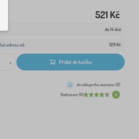
521 Kč
do 14 dnů
129 Kč
aši adresu od:
+
Přidat do košíku
do nákupního seznamu (
0
)
Hodnocení (0)
4