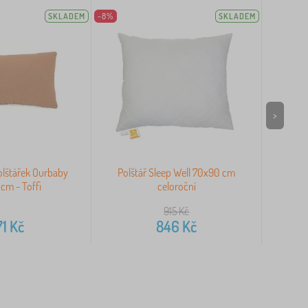
SKLADEM
-8%
SKLADEM
>
olštářek Ourbaby
Polštář Sleep Well 70x90 cm
Polš
cm - Toffi
celoroční
915
Kč
71
Kč
846
Kč