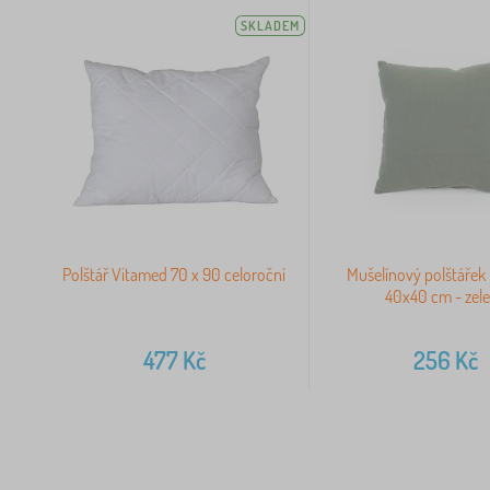
SKLADEM
Polštář Vitamed 70 x 90 celoroční
Mušelínový polštářek
40x40 cm - zel
477
Kč
256
Kč