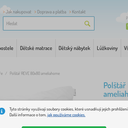
Jak nakupovat
Doprava a platba
Kontakt
P
postele
Dětské matrace
Dětský nábytek
Lůžkoviny
V
ře
/
Polštář REVE 80x80 ameliahome
Polštá
amelia
Tyto stránky využívají soubory cookies, které usnadňují jejich prohlížení
Bílý polšt
Další informace o tom,
jak používáme cookies.
krku. ..
více