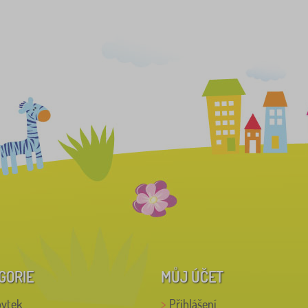
GORIE
MŮJ ÚČET
bytek
Přihlášení