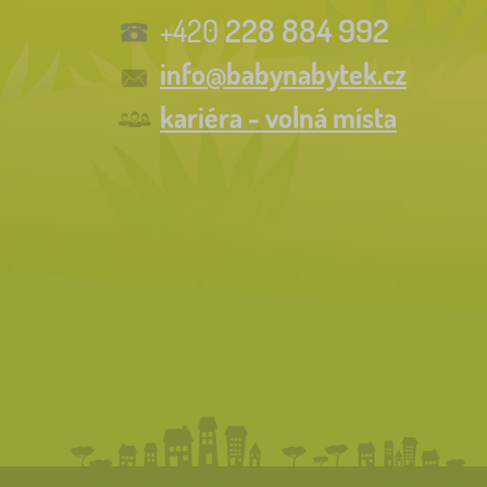
228 884 992
+420
info@babynabytek.cz
kariéra - volná místa