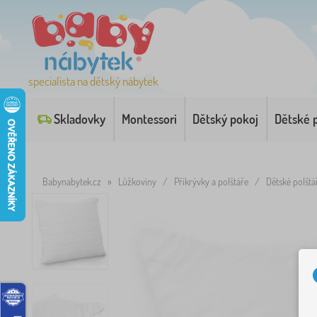
specialista na dětský nábytek
Skladovky
Montessori
Dětský pokoj
Dětské 
Babynabytek.cz
»
Lůžkoviny
/
Přikrývky a polštáře
/
Dětské polštá