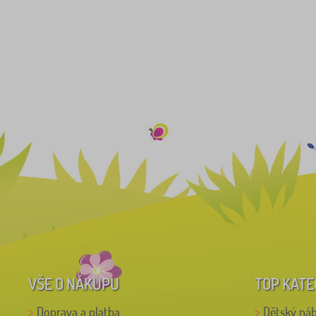
VŠE O NÁKUPU
TOP KATE
Doprava a platba
Dětský ná