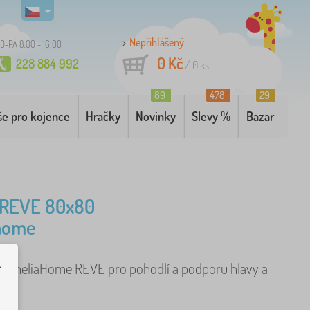
Nepřihlášený
O-PÁ 8:00 - 16:00
0 Kč
228 884 992
/
0
ks
89
478
29
še pro kojence
Hračky
Novinky
Slevy %
Bazar
ř REVE 80x80
home
.
ář AmeliaHome REVE pro pohodlí a podporu hlavy a