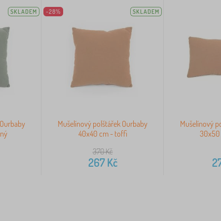
SKLADEM
-28%
SKLADEM
 Ourbaby
Mušelínový polštářek Ourbaby
Mušelínový p
ený
40x40 cm - toffi
30x50 
370
Kč
267
Kč
2