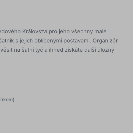
edového Království pro jeho všechny malé
atník s jejich oblíbenými postavami. Organizér
věsit na šatní tyč a ihned získáte další úložný
dříkem)