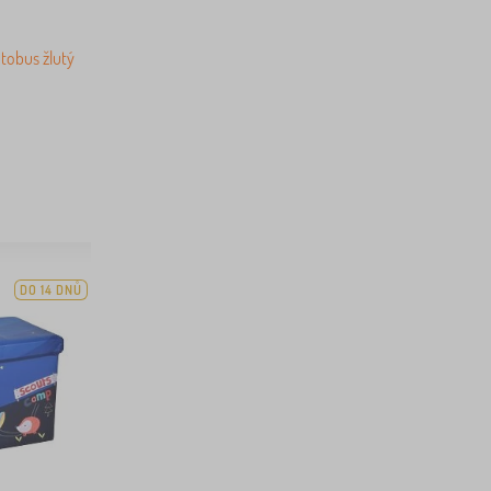
tobus žlutý
DO 14 DNŮ