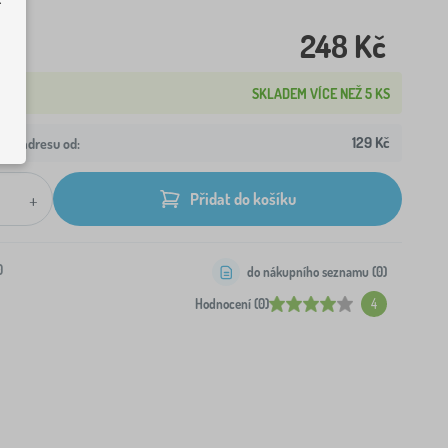
248 Kč
SKLADEM VÍCE NEŽ 5 KS
129 Kč
aši adresu od:
+
Přidat do košíku
0
do nákupního seznamu (
0
)
Hodnocení (0)
4