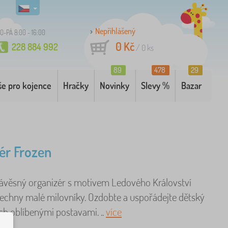
Nepřihlášený
O-PÁ 8:00 - 16:00
0 Kč
228 884 992
/
0
ks
89
478
29
še pro kojence
Hračky
Novinky
Slevy %
Bazar
ér Frozen
závěsný organizér s motivem Ledového Království
šechny malé milovníky. Ozdobte a uspořádejte dětský
jich oblíbenými postavami. ..
více
.