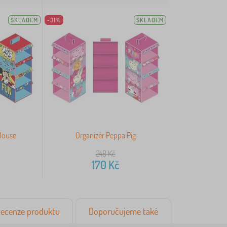
SKLADEM
-31%
SKLADEM
Mouse
Organizér Peppa Pig
248
Kč
170
Kč
ecenze produktu
Doporučujeme také