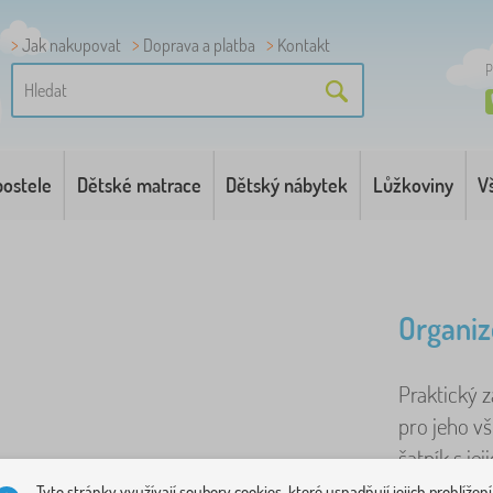
Jak nakupovat
Doprava a platba
Kontakt
P
postele
Dětské matrace
Dětský nábytek
Lůžkoviny
V
Organiz
Praktický 
pro jeho v
šatník s je
Tyto stránky využívají soubory cookies, které usnadňují jejich prohlížení