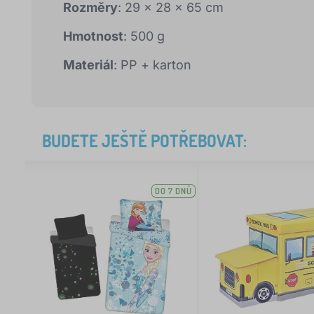
Rozměry
: 29 x 28 x 65 cm
Hmotnost
: 500 g
Materiál
: PP + karton
BUDETE JEŠTĚ POTŘEBOVAT:
DO 7 DNŮ