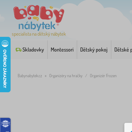
specialista na dětský nábytek
Skladovky
Montessori
Dětský pokoj
Dětské 
Babynabytek.cz
»
Organizéry na hračky
/
Organizér Frozen