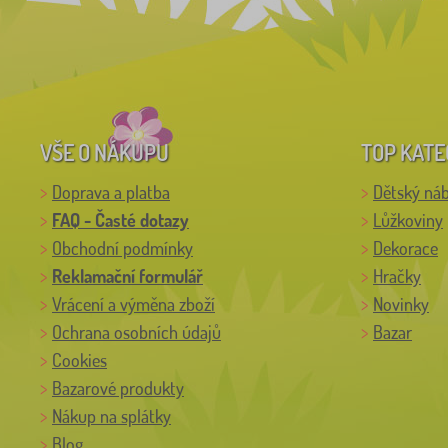
VŠE O NÁKUPU
TOP KATE
Doprava a platba
Dětský ná
FAQ - Časté dotazy
Lůžkoviny
Obchodní podmínky
Dekorace
Reklamační formulář
Hračky
Vrácení a výměna zboží
Novinky
Ochrana osobních údajů
Bazar
Cookies
Bazarové produkty
Nákup na splátky
Blog