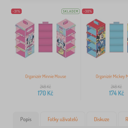
-31%
SKLADEM
-30%
Organizér Minnie Mouse
Organizér Mickey 
248
Kč
248
Kč
170
Kč
174
Kč
Popis
Fotky uživatelů
Diskuze
R