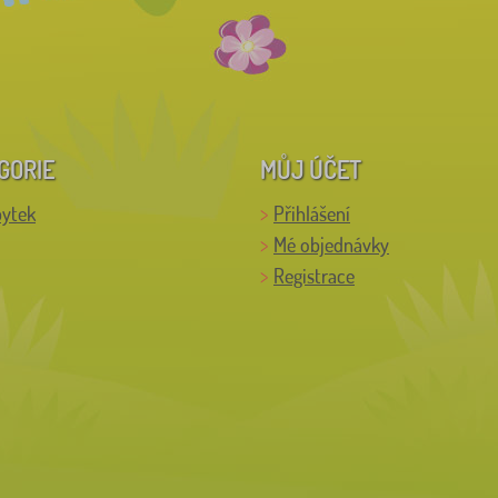
GORIE
MŮJ ÚČET
bytek
Přihlášení
Mé objednávky
Registrace