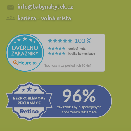
info@babynabytek.cz
kariéra - volná místa