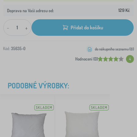
129 Kč
Doprava na Vaši adresu od:
-
+
Přidat do košíku
Kód:
35635-0
do nákupního seznamu (
0
)
Hodnocení (0)
4
PODOBNÉ VÝROBKY:
SKLADEM
SKLADEM