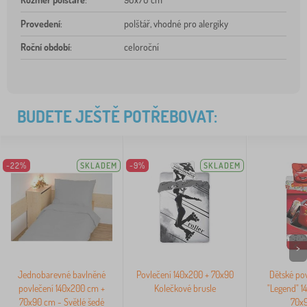
Provedení
:
polštář, vhodné pro alergiky
Roční období
:
celoroční
BUDETE JEŠTĚ POTŘEBOVAT:
-22%
SKLADEM
-9%
SKLADEM
>
Jednobarevné bavlněné
Povlečení 140x200 + 70x90
Dětské pov
povlečení 140x200 cm +
Kolečkové brusle
"Legend" 1
70x90 cm - Světlé šedé
70x