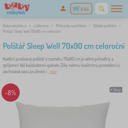
0 Kč
Babynabytek.cz
»
Lůžkoviny
/
Přikrývky a polštáře
/
Dětské polštáře
/
Polštář Sleep Well 70x90 cm celoroční
Polštář Sleep Well 70x90 cm celoroční
Kvalitní prošívaný polštář o rozměru 70x90 cm je velmi pohodlný a
zpříjemní Váš každodenní spánek. Díky svému kvalitnímu provedení si
zachovává svou pružnost i ..
více
Slevy
-8%