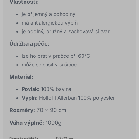
Vlastnosti
:
je příjemný a pohodlný
má antialergickou výplň
je odolný, pružný a zachovává si tvar
Údržba a péče
:
lze ho prát v pračce při 60°C
může se sušit v sušičce
Materiál
:
Povlak
: 100% bavlna
Výplň
: Hollofil Allerban 100% polyester
Rozměry
: 70 x 90 cm
Váha výplně
: 1000g
Rozměr polštáře
:
90x70 cm