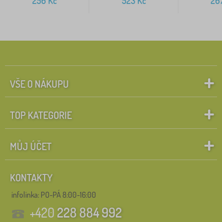
256
Kč
523
Kč
26
VŠE O NÁKUPU
TOP KATEGORIE
MŮJ ÚČET
KONTAKTY
infolinka:
PO-PÁ 8:00-16:00
+420
228 884 992