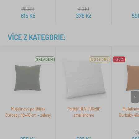
788
Kč
413
Kč
615
Kč
376
Kč
59
VÍCE Z KATEGORIE:
SKLADEM
DO 14 DNŮ
-28%
>
Mušelínový polštářek
Polštář REVE 80x80
Mušelínov
Ourbaby 40x40 cm - zelený
ameliahome
Ourbaby 40x
37