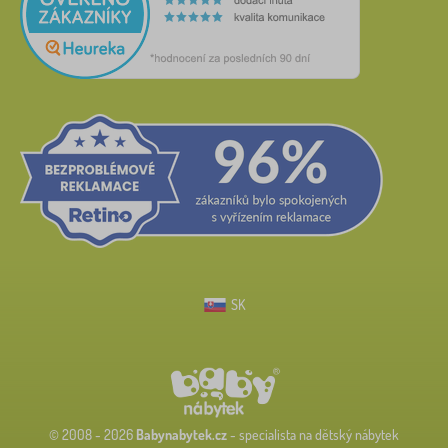
SK
© 2008 - 2026
Babynabytek.cz
- specialista na dětský nábytek