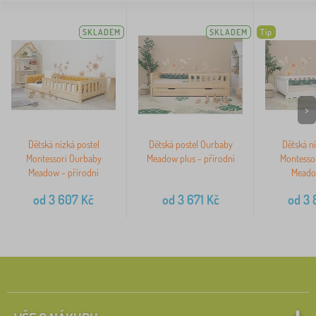
SKLADEM
SKLADEM
Tip
>
Dětská nízká postel
Dětská postel Ourbaby
Dětská ní
Montessori Ourbaby
Meadow plus - přírodní
Montesso
Meadow - přírodní
Meadow
od
3 607
Kč
od
3 671
Kč
od
3 