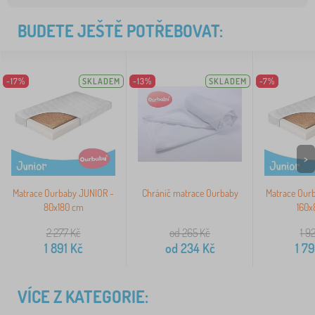
BUDETE JEŠTĚ POTŘEBOVAT:
-17%
SKLADEM
-13%
SKLADEM
-7%
>
Matrace Ourbaby JUNIOR -
Chránič matrace Ourbaby
Matrace Our
80x180 cm
160x
2 277
Kč
od 265
Kč
1 9
1 891
Kč
od
234
Kč
1 7
VÍCE Z KATEGORIE: