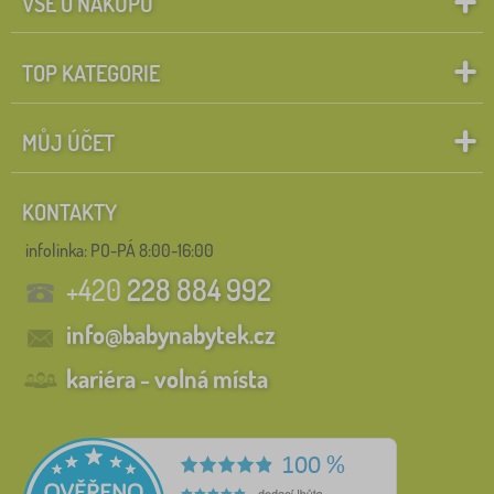
VŠE O NÁKUPU
TOP KATEGORIE
MŮJ ÚČET
KONTAKTY
infolinka:
PO-PÁ 8:00-16:00
+420
228 884 992
info@babynabytek.cz
kariéra - volná místa