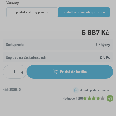
Varianty
postel + úložný prostor
postel bez úložného prostoru
6 087 Kč
2-4 týdny
213 Kč
Doprava na Vaši adresu od:
-
+
Přidat do košíku
Kód:
31898-0
do nákupního seznamu (
0
)
Hodnocení (18)
4.3