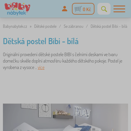
0 Kč
Babynabytek.cz
»
Dětské postele
/
Se zábranou
/
Dětská postel Bibi - bílá
Dětská postel Bibi - bílá
Originální provedení dětské postele BIBI s čelními deskami ve tvaru
domečku skvěle doplní atmosféru každého dětského pokoje. Postel je
vyrobena z vysoce ..
více