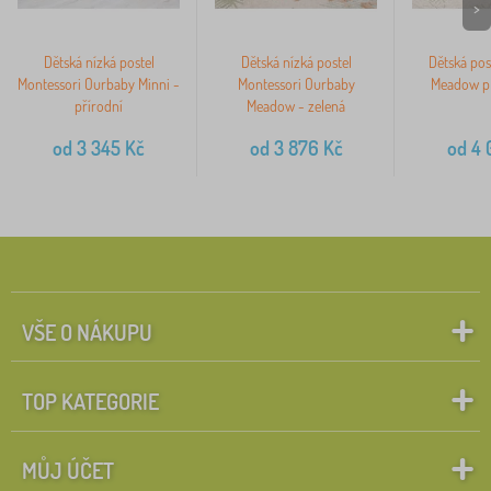
>
Dětská nízká postel
Dětská nízká postel
Dětská pos
Montessori Ourbaby Minni -
Montessori Ourbaby
Meadow pl
přírodní
Meadow - zelená
od
3 345
Kč
od
3 876
Kč
od
4 
VŠE O NÁKUPU
TOP KATEGORIE
MŮJ ÚČET