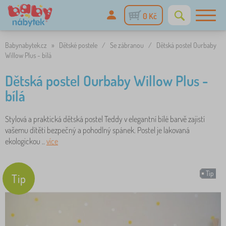
0 Kč
Babynabytek.cz
»
Dětské postele
/
Se zábranou
/
Dětská postel Ourbaby
Willow Plus - bílá
Dětská postel Ourbaby Willow Plus -
bílá
Stylová a praktická dětská postel Teddy v elegantní bílé barvě zajistí
vašemu dítěti bezpečný a pohodlný spánek. Postel je lakovaná
ekologickou ..
více
Tip
Tip