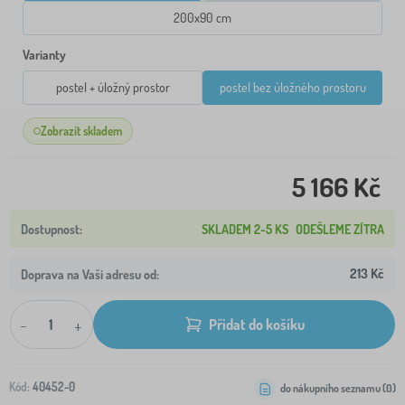
200x90 cm
Varianty
postel + úložný prostor
postel bez úložného prostoru
Zobrazit skladem
5 166 Kč
SKLADEM 2-5 KS
ODEŠLEME ZÍTRA
213 Kč
Doprava na Vaši adresu od:
-
+
Přidat do košíku
Kód:
40452-0
do nákupního seznamu (
0
)