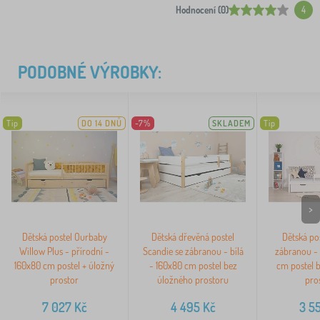
Hodnocení (0)
4
PODOBNÉ VÝROBKY:
Tip
DO 14 DNŮ
-7%
SKLADEM
Tip
>
Dětská postel Ourbaby
Dětská dřevěná postel
Dětská pos
Willow Plus - přírodní -
Scandie se zábranou - bílá
zábranou - 
160x80 cm postel + úložný
- 160x80 cm postel bez
cm postel 
prostor
úložného prostoru
pro
7 027
Kč
4 495
Kč
3 5