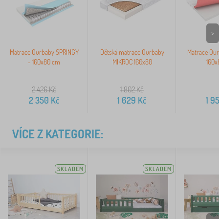
>
Matrace Ourbaby SPRINGY
Dětská matrace Ourbaby
Matrace Our
- 160x80 cm
MIKROC 160x80
160x
2 426
Kč
1 802
Kč
2 350
Kč
1 629
Kč
1 9
VÍCE Z KATEGORIE:
SKLADEM
SKLADEM