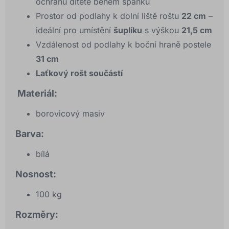
ochranu dítěte během spánku
Prostor od podlahy k dolní liště roštu
22 cm
–
ideální pro umístění
šuplíku
s výškou
21,5 cm
Vzdálenost od podlahy k boční hraně postele
31 cm
Laťkový rošt součástí
Materiál:
borovicový masiv
Barva:
bílá
Nosnost:
100 kg
Rozměry: