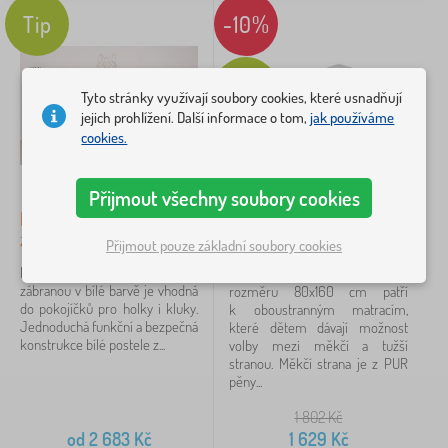
p
a
iltrování
u
Tip
-10%
r
t
s
o
r
a
f
a
Vyhledat v rámci filtru
k
e
c
Tip
y
s
Tyto stránky využívají soubory cookies, které usnadňují
e
a
e
Dostupnost
jejich prohlížení. Další informace o tom,
jak používáme
z
cookies.
a
v
Typ nabídky
i
Přijmout všechny soubory cookies
n
Štítky
o
1
Dětská postel Paul se
Dětská matrace Ourbaby
v
zábranou - bílá
MIKROC 160x80
Přijmout pouze základní soubory cookies
a
Tip
58
✓
č
Klasická dětská postel Paul se
Dětská matrace MikroC o
k
zábranou v bílé barvě je vhodná
rozměru 80x160 cm patří
Slevy
498
y
do pokojíčků pro holky i kluky.
k oboustranným matracím,
Jednoduchá funkční a bezpečná
které dětem dávají možnost
konstrukce bílé postele z...
volby mezi měkčí a tužší
Novinka
89
stranou. Měkčí strana je z PUR
pěny...
BAZAR
29
1 802
Kč
od
2 683
Kč
1 629
Kč