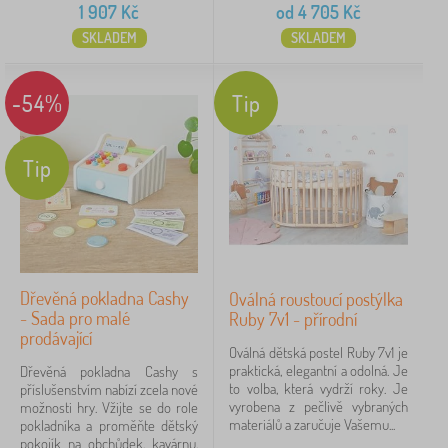
1 907
Kč
od
4 705
Kč
SKLADEM
SKLADEM
-54%
Tip
Tip
Dřevěná pokladna Cashy
Oválná roustoucí postýlka
- Sada pro malé
Ruby 7v1 - přírodní
prodávající
Oválná dětská postel Ruby 7v1 je
praktická, elegantní a odolná. Je
Dřevěná pokladna Cashy s
to volba, která vydrží roky. Je
příslušenstvím nabízí zcela nové
vyrobena z pečlivě vybraných
možnosti hry. Vžijte se do role
materiálů a zaručuje Vašemu...
pokladníka a proměňte dětský
pokojík na obchůdek, kavárnu,