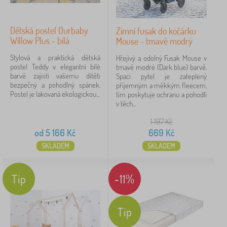
Dětská postel Ourbaby
Zimní fusak do kočárku
Willow Plus - bílá
Mouse - tmavě modrý
Stylová a praktická dětská
Hřejivý a odolný Fusak Mouse v
postel Teddy v elegantní bílé
tmavě modré (Dark blue) barvě.
barvě zajistí vašemu dítěti
Spací pytel je zateplený
bezpečný a pohodlný spánek.
příjemným a měkkým fleecem,
Postel je lakovaná ekologickou...
tím poskytuje ochranu a pohodlí
v těch...
1 197
Kč
od
5 166
Kč
669
Kč
SKLADEM
SKLADEM
Tip
-11%
Tip