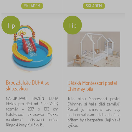
SKLADEM
SKLADEM
Tip
Tip
Brouzdaliště DUHA se
Dětská Montessori postel
skluzavkou
Chimney bílá
NAFUKOVACÍ BAZÉN DUHA
Tuto bílou Montessori postel
Ideální pro děti od 2 let Velký
Chimney si Vaše děti zamilují.
rozměr - 297 x 193 cm
Postel je navržena tak, aby
Nafukovací skluzavka Měkká
podporovala samostatnost dětí a
nafukovací přistávací dráha
přitom byla bezpečná. Její nízká
Ringo 4 kusy Kuličky 6...
výška...