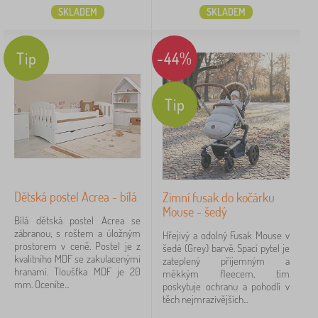
SKLADEM
SKLADEM
FILTROVÁNÍ
Tip
-44%
Tip
Dětská postel Acrea - bílá
Zimní fusak do kočárku
Mouse - šedý
Bílá dětská postel Acrea se
zábranou, s roštem a úložným
Hřejivý a odolný Fusak Mouse v
prostorem v ceně. Postel je z
šedé (Grey) barvě. Spací pytel je
kvalitního MDF se zakulacenými
zateplený příjemným a
hranami. Tloušťka MDF je 20
měkkým fleecem, tím
mm. Oceníte...
poskytuje ochranu a pohodlí v
těch nejmrazivějších...