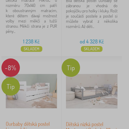
Dětská matrace MikroC o
Bílá dětská postel Ourbaby se
rozměru 70x140 cm patří
zábranou je vhodná do
k oboustranným matracím,
pokojíčku pro holky i kluky. Rošt
které dětem dávají možnost
je součástí postele a postel si
volby mezi měkčí a tužší
můžete vybrat z několika
stranou. Měkčí strana je z PUR
rozměrů. Až děti...
pěny...
1 238
Kč
od
4 328
Kč
SKLADEM
SKLADEM
-8%
Tip
Tip
Ourbaby dětská postel
Dětská nízká postel