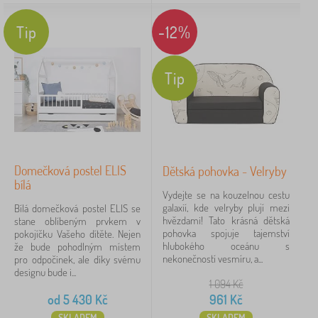
Tip
-12%
Tip
Domečková postel ELIS
Dětská pohovka - Velryby
bílá
Vydejte se na kouzelnou cestu
galaxií, kde velryby plují mezi
Bílá domečková postel ELIS se
hvězdami! Tato krásná dětská
stane oblíbeným prvkem v
pohovka spojuje tajemství
pokojíčku Vašeho dítěte. Nejen
hlubokého oceánu s
že bude pohodlným místem
nekonečností vesmíru, a...
pro odpočinek, ale díky svému
designu bude i...
1 094
Kč
od
5 430
Kč
961
Kč
SKLADEM
SKLADEM