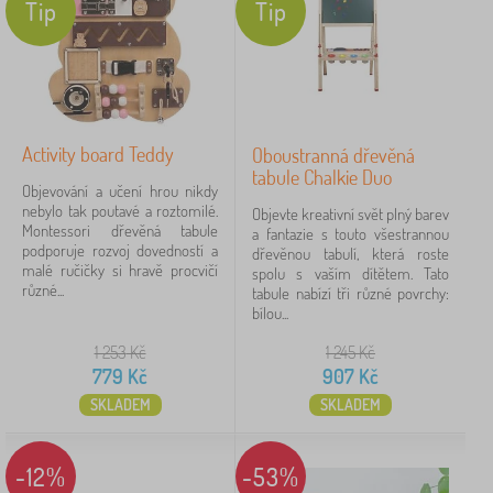
Tip
Tip
Activity board Teddy
Oboustranná dřevěná
tabule Chalkie Duo
Objevování a učení hrou nikdy
nebylo tak poutavé a roztomilé.
Objevte kreativní svět plný barev
Montessori dřevěná tabule
a fantazie s touto všestrannou
podporuje rozvoj dovedností a
dřevěnou tabulí, která roste
malé ručičky si hravě procvičí
spolu s vaším dítětem. Tato
různé...
tabule nabízí tři různé povrchy:
bílou...
1 253
Kč
1 245
Kč
779
Kč
907
Kč
SKLADEM
SKLADEM
-12%
-53%