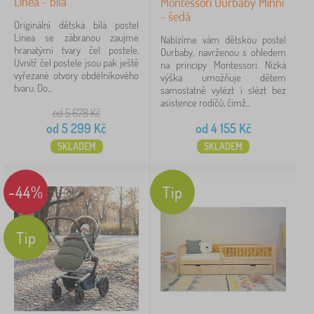
Linea - bílá
Montessori Ourbaby Minni
- šedá
Originální dětská bílá postel
Linea se zábranou zaujme
Nabízíme vám dětskou postel
hranatými tvary čel postele.
Ourbaby, navrženou s ohledem
Uvnitř čel postele jsou pak ještě
na principy Montessori. Nízká
vyřezané otvory obdélníkového
výška umožňuje dětem
tvaru. Do...
samostatně vylézt i slézt bez
asistence rodičů, čímž...
od 5 678
Kč
od
5 299
Kč
od
4 155
Kč
SKLADEM
SKLADEM
-44%
Tip
Tip