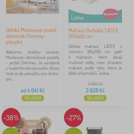
Dětská Montessori postel
Matrace Ourbaby LATEX
domeček Chimney-
200x90 cm
přírodní
Dětská matrace LATEX o
rozměru 90x200 cm patří
Nabízíme skvělou variantu
k matracím, které dávají
Montessori domečkové postele
možnost volby mezi stranami
- postel Chimney. Je vyrobená
matrace podle toho, která je
s kvalitního borovicového dřeva,
dítěti příjemnější. Jedna...
hodí se do pokojíčku pro kluky i
pro...
4 090
Kč
od
4 041
Kč
3 628
Kč
SKLADEM
SKLADEM
-38%
-27%