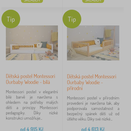
Tip
Tip
Dětská postel Montessori
Dětská postel Montessori
Ourbaby Woodie - bílá
Ourbaby Woodie -
přírodní
Montessori postel v elegantní
bílé barvě je navržena s
Montessori postel v přírodním
ohledem na potřeby malých
provedení je navržena tak, aby
dětí a principy Montessori
podporovala samostatnost a
pedagogiky. Díky nízké
bezpečný spánek dětí už od
konstrukci umožňuje...
útlého věku. Díky své nízké...
od
4 915
Kč
od
4 613
Kč