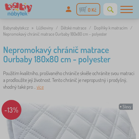
0 Kč
Babynabytek.cz
»
Lůžkoviny
/
Dětské matrace
/
Doplňky k matracím
/
Nepromokavý chránič matrace Ourbaby 180x80 cm - polyester
Nepromokavý chránič matrace
Ourbaby 180x80 cm - polyester
Použitím kvalitního, prošívaného chrániče skvěle ochráníte svou matraci
a prodloužíte její životnost. Tento chránič je nepropustný i prodyšný,
vhodný také pro ..
více
Slevy
-13%