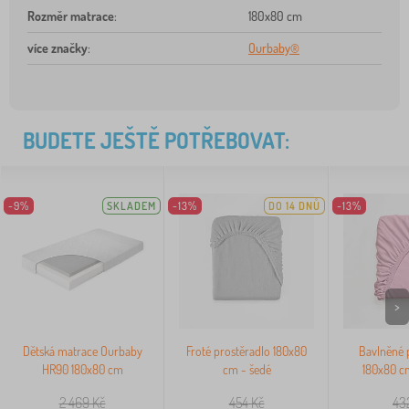
Rozměr matrace
:
180x80 cm
více značky
:
Ourbaby®
BUDETE JEŠTĚ POTŘEBOVAT:
-9%
SKLADEM
-13%
DO 14 DNŮ
-13%
>
Dětská matrace Ourbaby
Froté prostěradlo 180x80
Bavlněné 
HR90 180x80 cm
cm - šedé
180x80 c
2 469
Kč
454
Kč
43