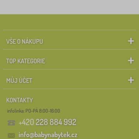
VŠE O NÁKUPU
TOP KATEGORIE
MŮJ ÚČET
KONTAKTY
infolinka:
PO-PÁ 8:00-16:00
+420
228 884 992
info@babynabytek.cz