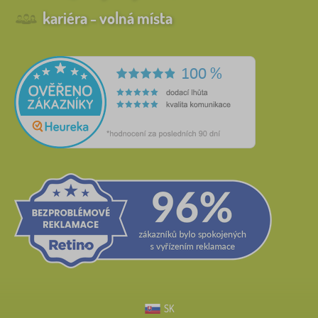
kariéra - volná místa
SK