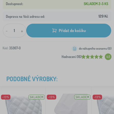
SKLADEM 2-5 KS
129 Kč
Doprava na Vaši adresu od:
-
+
Přidat do košíku
Kód:
35967-0
do nákupního seznamu (
0
)
Hodnocení (16)
4.8
PODOBNÉ VÝROBKY:
-13%
SKLADEM
-13%
SKLADEM
-13%