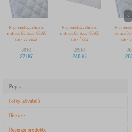
>
Nepromokavý chránič
Nepromokavý chránič
Nepromoka
matrace Ourbaby 180x90
matrace Ourbaby 180x80
matrace Ou
cm - polyester
cm - frotte
cm - p
311
Kč
285
Kč
30
271
Kč
248
Kč
26
Popis
Fotky uživatelů
Diskuze
Recenze produktu