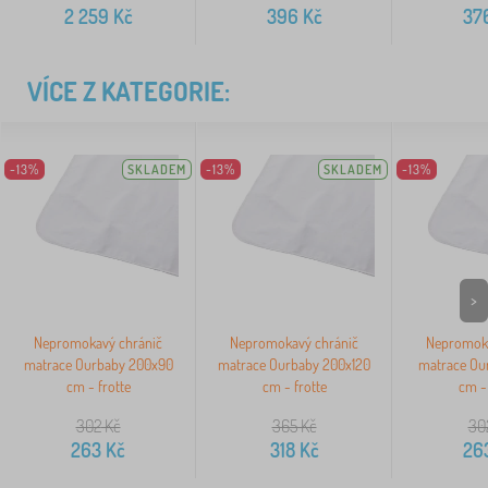
2 259
Kč
396
Kč
37
VÍCE Z KATEGORIE:
-13%
SKLADEM
-13%
SKLADEM
-13%
>
Nepromokavý chránič
Nepromokavý chránič
Nepromoka
matrace Ourbaby 200x90
matrace Ourbaby 200x120
matrace Ou
cm - frotte
cm - frotte
cm - 
302
Kč
365
Kč
30
263
Kč
318
Kč
26