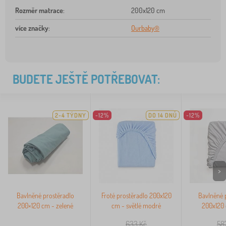
Rozměr matrace
:
200x120 cm
více značky
:
Ourbaby®
BUDETE JEŠTĚ POTŘEBOVAT:
2-4 TÝDNY
-12%
DO 14 DNŮ
-12%
>
Bavlněné prostěradlo
Froté prostěradlo 200x120
Bavlněné 
200×120 cm - zelené
cm - světlé modré
200x120 
633
Kč
58