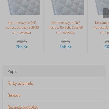
>
Nepromokavý chránič
Nepromokavý chránič
Nepromoka
matrace Ourbaby 200x80
matrace Ourbaby 200x160
matrace Ou
cm - polyester
cm - polyester
cm - p
302
Kč
515
Kč
27
263
Kč
449
Kč
23
Popis
Fotky uživatelů
Diskuze
Recenze produktu