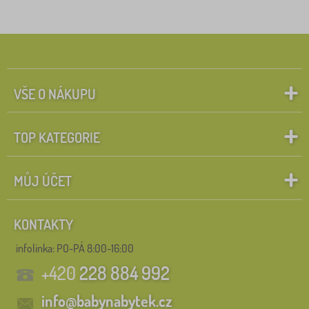
VŠE O NÁKUPU
TOP KATEGORIE
MŮJ ÚČET
KONTAKTY
infolinka:
PO-PÁ 8:00-16:00
+420
228 884 992
info@babynabytek.cz