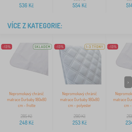
536
Kč
554
Kč
51
VÍCE Z KATEGORIE:
-13%
SKLADEM
-13%
1-3 TÝDNY
-13%
>
Nepromokavý chránič
Nepromokavý chránič
Nepromoka
matrace Ourbaby 180x80
matrace Ourbaby 180x80
matrace Ou
cm - frotte
cm - polyester
cm - 
285
Kč
290
Kč
26
248
Kč
253
Kč
23