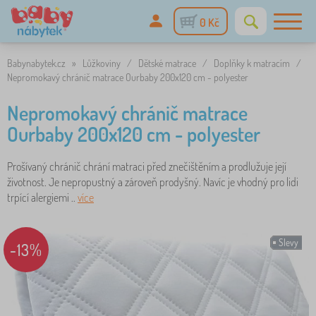
0 Kč
Babynabytek.cz
»
Lůžkoviny
/
Dětské matrace
/
Doplňky k matracím
/
Nepromokavý chránič matrace Ourbaby 200x120 cm - polyester
Nepromokavý chránič matrace
Ourbaby 200x120 cm - polyester
Prošívaný chránič chrání matraci před znečištěním a prodlužuje její
životnost. Je nepropustný a zároveň prodyšný. Navíc je vhodný pro lidi
trpící alergiemi ..
více
Slevy
-13%