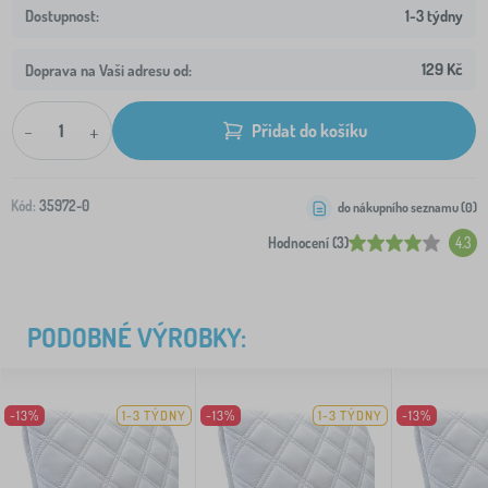
1-3 týdny
129 Kč
Doprava na Vaši adresu od:
-
+
Přidat do košíku
Kód:
35972-0
do nákupního seznamu (
0
)
Hodnocení (3)
4.3
PODOBNÉ VÝROBKY:
-13%
1-3 TÝDNY
-13%
1-3 TÝDNY
-13%