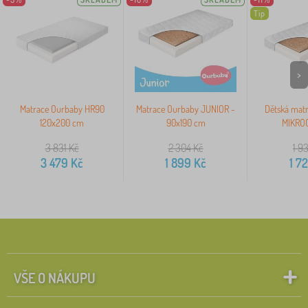
Tip
>
Matrace Ourbaby HR90
Matrace Ourbaby JUNIOR -
Dětská mat
120x200 cm
90x190 cm
MIKROC
3 831
Kč
2 304
Kč
1 9
3 479
Kč
1 899
Kč
1 7
VŠE O NÁKUPU