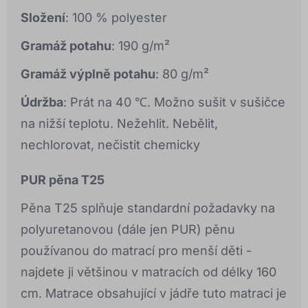
Složení
: 100 % polyester
Gramáž potahu
: 190 g/m²
Gramáž výplně potahu
: 80 g/m²
Údržba
: Prát na 40 ℃. Možno sušit v sušičce
na nižší teplotu. Nežehlit. Nebělit,
nechlorovat, nečistit chemicky
PUR pěna T25
Pěna T25 splňuje standardní požadavky na
polyuretanovou (dále jen PUR) pěnu
používanou do matrací pro menší děti -
najdete ji většinou v matracích od délky 160
cm. Matrace obsahující v jádře tuto matraci je