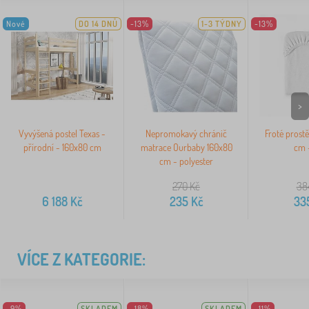
Nové
DO 14 DNŮ
-13%
1-3 TÝDNY
-13%
>
Vyvýšená postel Texas -
Nepromokavý chránič
Froté prost
přírodní - 160x80 cm
matrace Ourbaby 160x80
cm -
cm - polyester
270
Kč
38
6 188
Kč
235
Kč
33
VÍCE Z KATEGORIE:
-9%
SKLADEM
-18%
SKLADEM
-11%