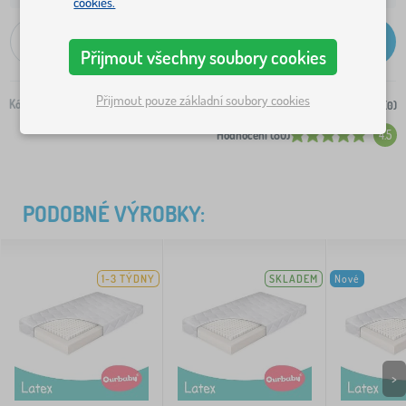
cookies.
-
+
Přidat do košíku
Přijmout všechny soubory cookies
Přijmout pouze základní soubory cookies
Kód:
16265-0
do nákupního seznamu (
0
)
Hodnocení (80)
4.5
PODOBNÉ VÝROBKY:
1-3 TÝDNY
SKLADEM
Nové
>