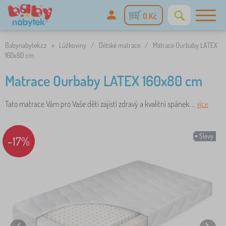
0 Kč
Babynabytek.cz
»
Lůžkoviny
/
Dětské matrace
/
Matrace Ourbaby LATEX
160x80 cm
Matrace Ourbaby LATEX 160x80 cm
Tato matrace Vám pro Vaše děti zajistí zdravý a kvalitní spánek. ..
více
Slevy
-17%