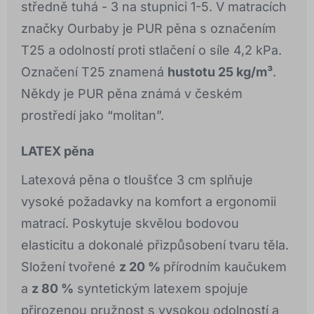
středně tuhá - 3 na stupnici 1-5. V matracích
značky Ourbaby je PUR pěna s označením
T25 a odolností proti stlačení o síle 4,2 kPa.
Označení T25 znamená
hustotu 25 kg/m³
.
Někdy je PUR pěna známá v českém
prostředí jako “molitan”.
LATEX pěna
Latexová pěna o tloušťce 3 cm splňuje
vysoké požadavky na komfort a ergonomii
matrací. Poskytuje skvělou bodovou
elasticitu a dokonalé přizpůsobení tvaru těla.
Složení tvořené
z 20 %
přírodním kaučukem
a
z 80 %
syntetickým latexem spojuje
přirozenou pružnost s vysokou odolností a