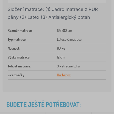
Složení matrace: (1) Jádro matrace z PUR
pěny (2) Latex (3) Antialergický potah
Rozměr matrace
:
160x80 cm
Typ matrace
:
Latexová matrace
Nosnost
:
80 kg
Výška matrace
:
12 cm
Tuhost matrace
:
3 - středně tuhá
více značky
:
Ourbaby®
BUDETE JEŠTĚ POTŘEBOVAT: