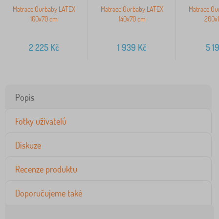
Matrace Ourbaby LATEX
Matrace Ourbaby LATEX
Matrace Ou
160x70 cm
140x70 cm
200x
2 225
Kč
1 939
Kč
5 1
Popis
Fotky uživatelů
Diskuze
Recenze produktu
Doporučujeme také