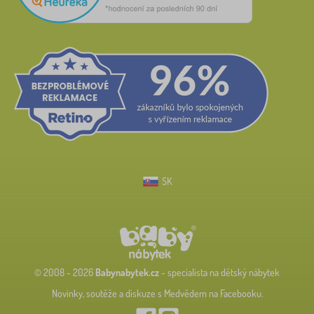
SK
© 2008 - 2026
Babynabytek.cz
- specialista na dětský nábytek
Novinky, soutěže a diskuze s Medvědem na Facebooku.