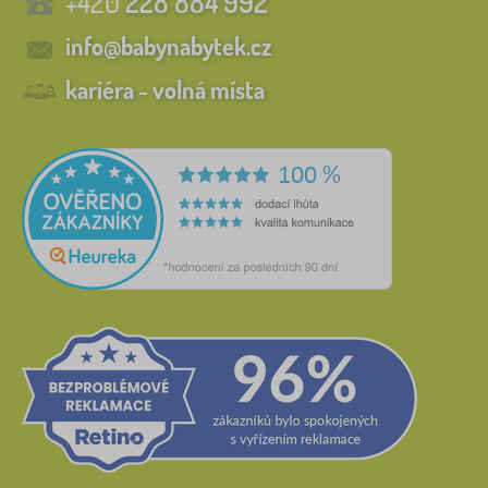
+420
228 884 992
info@babynabytek.cz
kariéra - volná místa