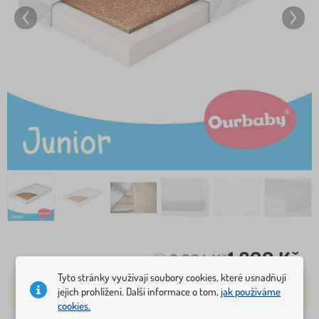
1 899 Kč
2 304 Kč
Tyto stránky využívají soubory cookies, které usnadňují
jejich prohlížení. Další informace o tom,
jak používáme
SKLADEM VÍCE NEŽ 5 KS
cookies.