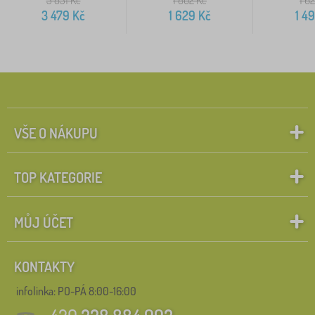
3 479
Kč
1 629
Kč
1 4
VŠE O NÁKUPU
TOP KATEGORIE
MŮJ ÚČET
KONTAKTY
infolinka:
PO-PÁ 8:00-16:00