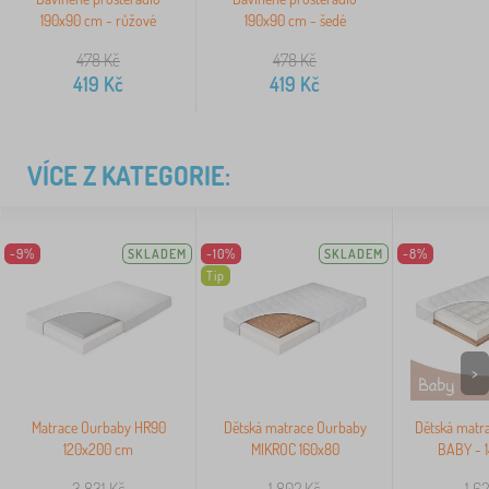
190x90 cm - růžové
190x90 cm - šedé
478
Kč
478
Kč
419
Kč
419
Kč
VÍCE Z KATEGORIE:
-9%
SKLADEM
-10%
SKLADEM
-8%
Tip
>
Matrace Ourbaby HR90
Dětská matrace Ourbaby
Dětská matr
120x200 cm
MIKROC 160x80
BABY - 
3 831
Kč
1 802
Kč
1 6