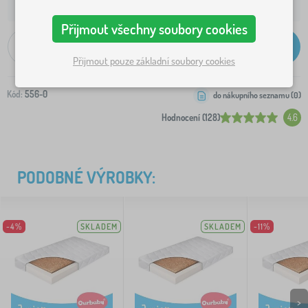
129 Kč
Doprava na Vaši adresu od:
Přijmout všechny soubory cookies
-
+
Přidat do košíku
Přijmout pouze základní soubory cookies
Kód:
556-0
do nákupního seznamu (
0
)
Hodnocení (128)
4.6
PODOBNÉ VÝROBKY:
-4%
SKLADEM
SKLADEM
-11%
>