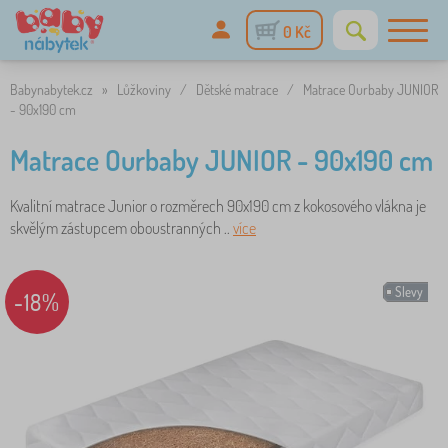
0 Kč
Babynabytek.cz
»
Lůžkoviny
/
Dětské matrace
/
Matrace Ourbaby JUNIOR
- 90x190 cm
Matrace Ourbaby JUNIOR - 90x190 cm
Kvalitní matrace Junior o rozměrech 90x190 cm z kokosového vlákna je
skvělým zástupcem oboustranných ..
více
Slevy
-18%