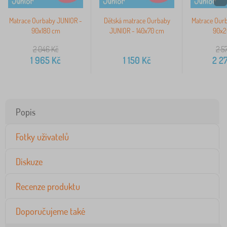
Matrace Ourbaby JUNIOR -
Dětská matrace Ourbaby
Matrace Our
90x180 cm
JUNIOR - 140x70 cm
90x2
2 046
Kč
2 5
1 965
Kč
1 150
Kč
2 2
Popis
Fotky uživatelů
Diskuze
Recenze produktu
Doporučujeme také