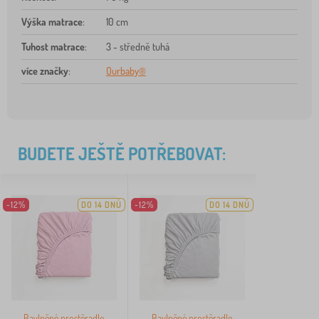
Výška matrace
:
10 cm
Tuhost matrace
:
3 - středně tuhá
více značky
:
Ourbaby®
BUDETE JEŠTĚ POTŘEBOVAT:
-12%
DO 14 DNŮ
-12%
DO 14 DNŮ
Bavlněné prostěradlo
Bavlněné prostěradlo