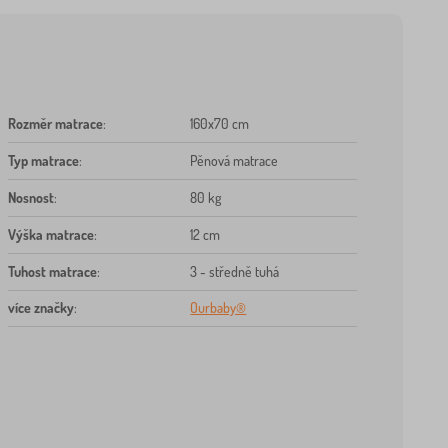
Rozměr matrace
:
160x70 cm
Typ matrace
:
Pěnová matrace
Nosnost
:
80 kg
Výška matrace
:
12 cm
Tuhost matrace
:
3 - středně tuhá
více značky
:
Ourbaby®