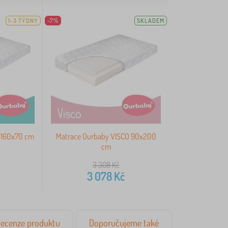
1-3 TÝDNY
-7%
SKLADEM
 160x70 cm
Matrace Ourbaby VISCO 90x200
cm
3 308
Kč
3 078
Kč
ecenze produktu
Doporučujeme také