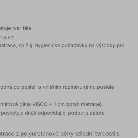
uje tvar těla
 spaní
atrace, splňují hygienické požadavky na výrobky pro
hodná do postelí o vnitřním rozměru rámu postele
aměťová pěna VISCO + 1 cm potah matrace).
- poskytuje dítěti odpovídající podporu páteře.
matrace z polyuretanové pěny střední tvrdosti s