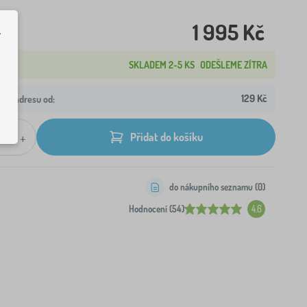
1 995 Kč
.
SKLADEM 2-5 KS
ODEŠLEME ZÍTRA
129 Kč
aši adresu od:
+
Přidat do košíku
do nákupního seznamu (
0
)
Hodnocení (54)
4.6