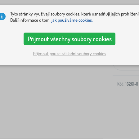
Tyto stránky využívají soubory cookies, které usnadňují jejich prohlížení
Další informace o tom,
jak používáme cookies.
Přijmout všechny soubory cookies
Doprava na V
Přijmout pouze základní soubory cookies
-
Kód:
16261-0