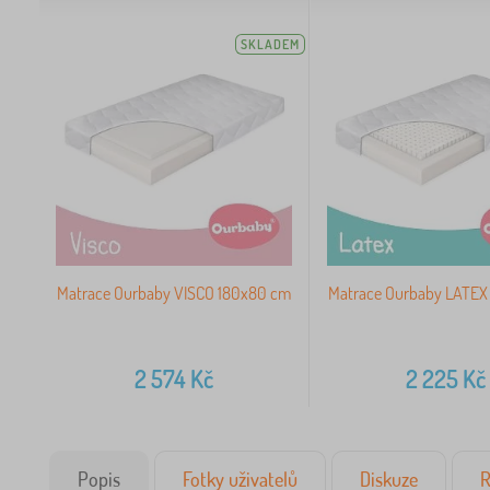
SKLADEM
Matrace Ourbaby VISCO 180x80 cm
Matrace Ourbaby LATEX
2 574
Kč
2 225
Kč
Popis
Fotky uživatelů
Diskuze
R