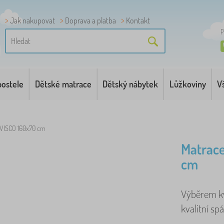
Jak nakupovat
Doprava a platba
Kontakt
P
postele
Dětské matrace
Dětský nábytek
Lůžkoviny
V
 VISCO 160x70 cm
Matrac
cm
Výběrem kv
kvalitní spá