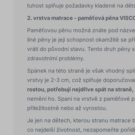
tuhost splňuje požadavky kladené na dět
2. vrstva matrace - paměťová pěna VISC
Paměťovou pěnu možná znáte pod názvem l
líné pěny je její schopnost okamžitě se př
vrátí do původní stavu. Tento druh pěny
zdravotními problémy.
Spánek na této straně je však vhodný spíš
vrstvy je 2-3 cm, což splňuje doporučova
rostou, potřebují nejdříve spát na straně
nemění ho. Spaní na vrstvě z paměťové p
příležitostně nebo až vyrostou.
Je jen na dětech, kterou stranu matrace 
co nejdelší životnost, nezapomeňte pořídi