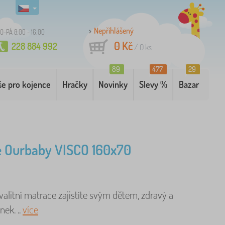
Nepřihlášený
O-PÁ 8:00 - 16:00
0 Kč
228 884 992
/
0
ks
89
477
29
še pro kojence
Hračky
Novinky
Slevy %
Bazar
e Ourbaby VISCO 160x70
alitní matrace zajistíte svým dětem, zdravý a
nek. ..
více