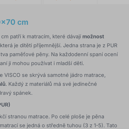
0x70 cm
m patří k matracím, které dávají
možnost
která je dítěti příjemnější. Jedna strana je z PUR
rstva paměťové pěny. Na každodenní spaní ocení
paní ji mohou používat i mladší děti.
 VISCO se skrývá samotné jádro matrace,
álů
. Každý z materiálů má své jedinečné
zdravý spánek.
(PUR)
kčí stranou matrace. Po celé ploše je pěna
 matrací se jedná o středně tuhou (3 z 1-5). Tato