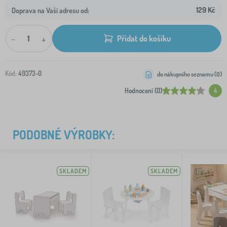
129 Kč
Doprava na Vaši adresu od:
-
+
Přidat do košíku
Kód:
49373-0
do nákupního seznamu (
0
)
Hodnocení (0)
4
PODOBNÉ VÝROBKY:
SKLADEM
SKLADEM
>