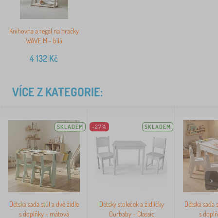
Knihovna a regál na hračky
WAVE M - bílá
4 132
Kč
VÍCE Z KATEGORIE:
SKLADEM
-27%
SKLADEM
>
Dětská sada stůl a dvě židle
Dětský stoleček a židličky
Dětská sada s
s doplňky - mátová
Ourbaby - Classic
s doplň