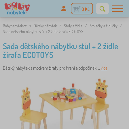
0 Kč
Babynabytek.cz
»
Dětský nábytek
/
Stoly a židle
/
Stolečky a židličky
/
Sada dětského nábytku stůl + 2 židle žirafa ECOTOYS
Sada dětského nábytku stůl + 2 židle
žirafa ECOTOYS
Dětský nábytek s motivem žirafy pro hraní a odpočinek. ..
více