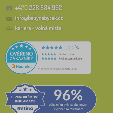
+420
228 884 992
info@babynabytek.cz
kariéra - volná místa