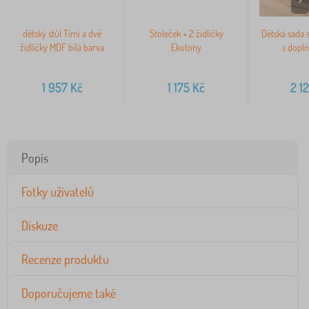
dětský stůl Timi a dvě
Stoleček + 2 židličky
Dětská sada s
židličky MDF bílá barva
Ekotony
s doplň
1 957
Kč
1 175
Kč
2 1
Popis
Fotky uživatelů
Diskuze
Recenze produktu
Doporučujeme také