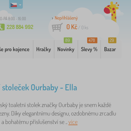
Nepřihlášený
O-PÁ 8:00 - 16:00
0 Kč
228 884 992
/
0
ks
89
478
29
še pro kojence
Hračky
Novinky
Slevy %
Bazar
í stoleček Ourbaby - Ella
tský toaletní stolek značky Ourbaby je snem každé
ezny. Díky elegantnímu designu, ozdobnému zrcadlu
a bohatému příslušenství se ..
více