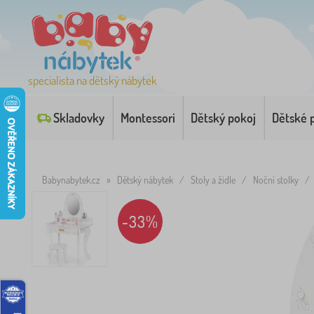
specialista na dětský nábytek
Skladovky
Montessori
Dětský pokoj
Dětské 
Babynabytek.cz
»
Dětský nábytek
/
Stoly a židle
/
Noční stolky
/
-33%