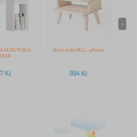
>
GALAX 20/1S BÍLÁ-
Noční stolek NELL - přírodní
Nočn
TISAN
47
Kč
984
Kč