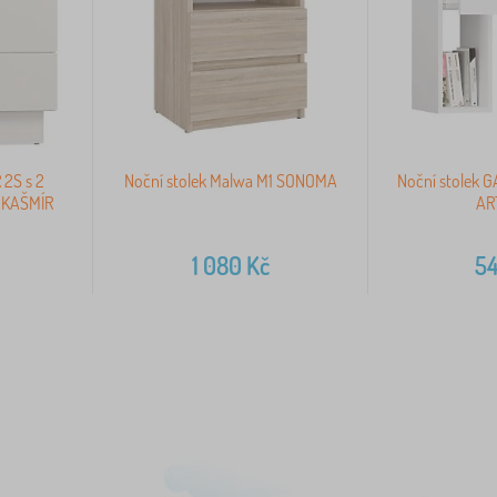
 2S s 2
Noční stolek Malwa M1 SONOMA
Noční stolek 
e KAŠMÍR
AR
1 080
Kč
5