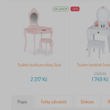
SKLADEM
-31%
Toaletní stolek pro dívky Style
Toaletní stoleček Ourb
2 523
Kč
2 217
Kč
1 749
Kč
Popis
Fotky uživatelů
Diskuze
R