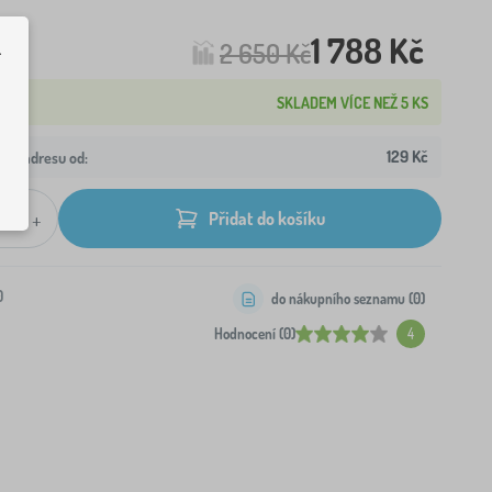
1 788 Kč
2 650 Kč
.
SKLADEM VÍCE NEŽ 5 KS
129 Kč
aši adresu od:
+
Přidat do košíku
0
do nákupního seznamu (
0
)
Hodnocení (0)
4