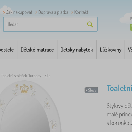
Jak nakupovat
Doprava a platba
Kontakt
P
postele
Dětské matrace
Dětský nábytek
Lůžkoviny
V
Toaletní stoleček Ourbaby - Ella
Toaletn
Slevy
Stylový dě
malé princ
s korunkou 