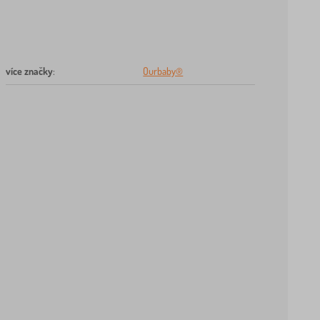
více značky
:
Ourbaby®