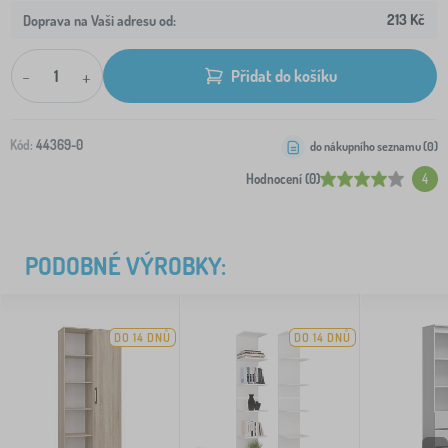
213 Kč
Doprava na Vaši adresu od:
-
+
Přidat do košíku
Kód:
44369-0
do nákupního seznamu (
0
)
Hodnocení (0)
4
PODOBNÉ VÝROBKY:
DO 14 DNŮ
DO 14 DNŮ