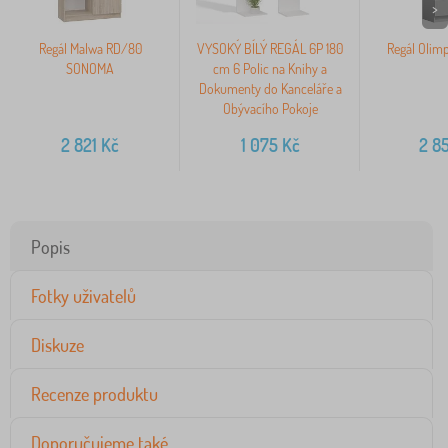
>
Regál Malwa RD/80
VYSOKÝ BÍLÝ REGÁL 6P 180
Regál Olim
SONOMA
cm 6 Polic na Knihy a
Dokumenty do Kanceláře a
Obývacího Pokoje
2 821
Kč
1 075
Kč
2 8
Popis
Fotky uživatelů
Diskuze
Recenze produktu
Doporučujeme také