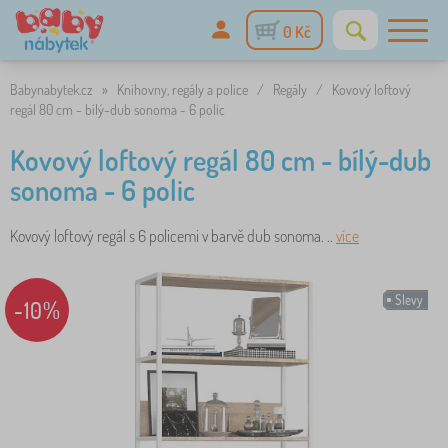
0 Kč
Babynabytek.cz
»
Knihovny, regály a police
/
Regály
/
Kovový loftový
regál 80 cm - bílý-dub sonoma - 6 polic
Kovový loftový regál 80 cm - bílý-dub
sonoma - 6 polic
Kovový loftový regál s 6 policemi v barvě dub sonoma. ..
více
Slevy
-10%