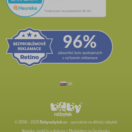
SK
© 2008 - 2026
Babynabytek.cz
- specialista na dětský nábytek
Novinky, soutěže a diskuze s Medvědem na Facebooku.