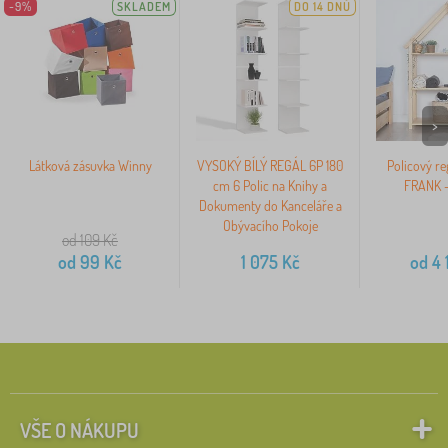
-9%
SKLADEM
DO 14 DNŮ
>
Látková zásuvka Winny
VYSOKÝ BÍLÝ REGÁL 6P 180
Policový r
cm 6 Polic na Knihy a
FRANK -
Dokumenty do Kanceláře a
Obývacího Pokoje
od 109
Kč
od
99
Kč
1 075
Kč
od
4 
VŠE O NÁKUPU