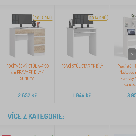
DO 14 DNŮ
DO 14 DNŮ
>
POČÍTAČOVÝ STŮL A-7 90
PSACÍ STŮL STAR PK BÍLÝ
Psací stůl 
cm PRAVÝ PK BÍLÝ /
Nástavcem
SONOMA
Zásuvky 4
Kancelá
2 652
Kč
1 044
Kč
3 9
VÍCE Z KATEGORIE: