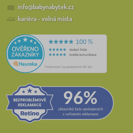
info@babynabytek.cz
kariéra - volná místa