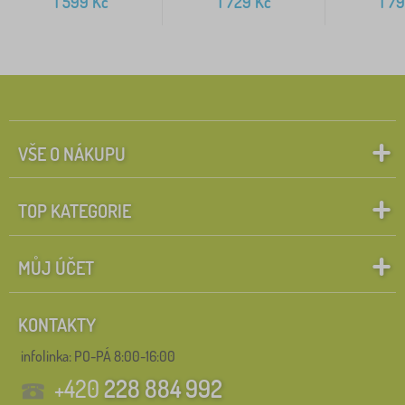
1 599
Kč
1 729
Kč
1 7
VŠE O NÁKUPU
TOP KATEGORIE
MŮJ ÚČET
KONTAKTY
infolinka:
PO-PÁ 8:00-16:00
+420
228 884 992