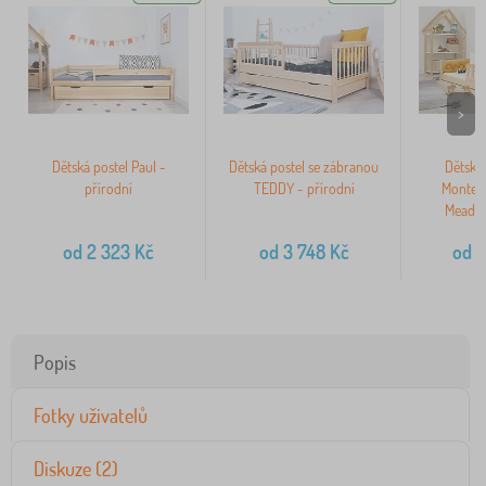
>
Dětská postel Paul -
Dětská postel se zábranou
Dětská 
přírodní
TEDDY - přírodní
Montes
Meadow
od
2 323
Kč
od
3 748
Kč
od
3
Popis
Fotky uživatelů
Diskuze (2)