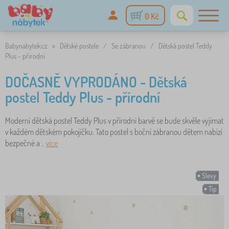
0 Kč
Babynabytek.cz
»
Dětské postele
/
Se zábranou
/
Dětská postel Teddy
Plus - přírodní
DOČASNĚ VYPRODÁNO - Dětská
postel Teddy Plus - přírodní
Moderní dětská postel Teddy Plus v přírodní barvě se bude skvěle vyjímat
v každém dětském pokojíčku. Tato postel s boční zábranou dětem nabízí
bezpečné a ..
více
Slevy
Tip