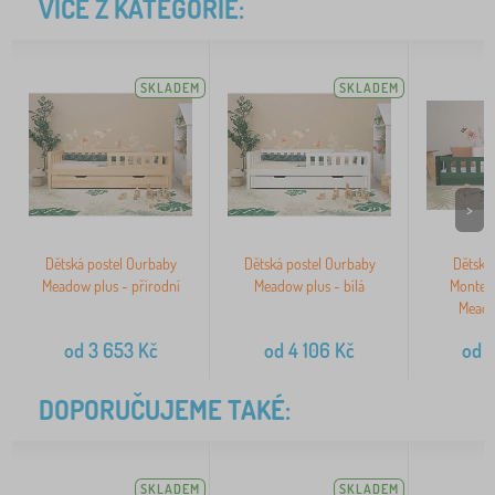
VÍCE Z KATEGORIE:
SKLADEM
SKLADEM
>
Dětská postel Ourbaby
Dětská postel Ourbaby
Dětská 
Meadow plus - přírodní
Meadow plus - bílá
Montes
Meado
od
3 653
Kč
od
4 106
Kč
od
3
DOPORUČUJEME TAKÉ:
SKLADEM
SKLADEM