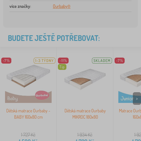
více značky
:
Ourbaby®
BUDETE JEŠTĚ POTŘEBOVAT:
-7%
1-3 TÝDNY
-11%
SKLADEM
-7%
Tip
>
Dětská matrace Ourbaby -
Dětská matrace Ourbaby
Matrace Our
BABY 160x80 cm
MIKROC 180x80
160x
1 727
Kč
1 934
Kč
1 9