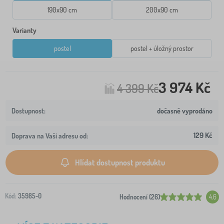
190x90 cm
200x90 cm
Varianty
postel
postel + úložný prostor
3 974 Kč
4 399 Kč
dočasně vyprodáno
129 Kč
Doprava na Vaši adresu od:
Hlídat dostupnost produktu
Kód:
35985-0
Hodnocení (26)
4.6