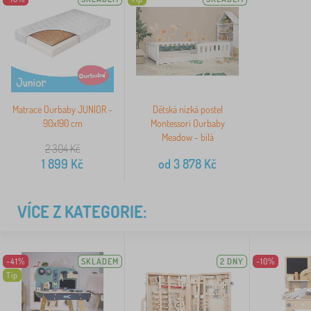
Matrace Ourbaby JUNIOR -
Dětská nízká postel
90x190 cm
Montessori Ourbaby
Meadow - bílá
2 304
Kč
1 899
Kč
od
3 878
Kč
VÍCE Z KATEGORIE:
-41%
SKLADEM
2 DNY
-10%
Tip