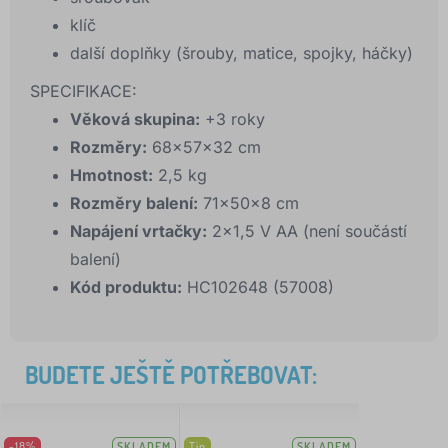
klíč
další doplňky (šrouby, matice, spojky, háčky)
SPECIFIKACE:
Věková skupina:
+3 roky
Rozměry:
68x57x32 cm
Hmotnost:
2,5 kg
Rozměry balení:
71x50x8 cm
Napájení vrtačky:
2x1,5 V AA (není součástí
balení)
Kód produktu:
HC102648 (57008)
BUDETE JEŠTĚ POTŘEBOVAT:
-18%
SKLADEM
Tip
SKLADEM