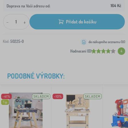
164 Kč
Doprava na Vaši adresu od:
-
+
Přidat do košíku
Kód:
50225-0
do nákupního seznamu (
0
)
Hodnocení (0)
4
PODOBNÉ VÝROBKY:
-41%
SKLADEM
-10%
SKLADEM
Tip
>