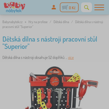
0 Kč
Babynabytek.cz
»
Hry na profese
/
Dětská dílna
/
Dětská dílna s nástroji
pracovní stůl "Superior"
Dětská dílna s nástroji pracovní stůl
"Superior"
Dětská dílna s nástroji obsahuje 52 doplňků. ..
více