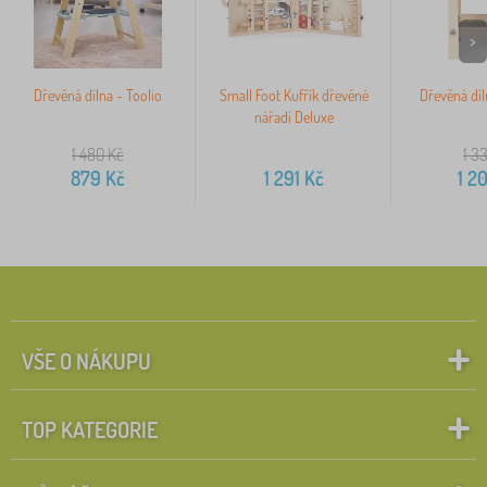
>
Dřevěná dílna - Toolio
Small Foot Kufřík dřevěné
Dřevěná díl
nářadí Deluxe
1 480
Kč
1 3
879
Kč
1 291
Kč
1 2
VŠE O NÁKUPU
TOP KATEGORIE