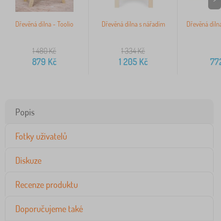
Dřevěná dílna - Toolio
Dřevěná dílna s nářadím
Dřevěná dílna
1 480
Kč
1 334
Kč
879
Kč
1 205
Kč
77
Popis
Fotky uživatelů
Diskuze
Recenze produktu
Doporučujeme také