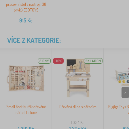
pracovní stůl s nástroji, 38
prvků ECOTOYS
915
Kč
VÍCE Z KATEGORIE:
2 DNY
-10%
SKLADEM
>
Small Foot Kufřík dřevěné
Dřevěná dílna s nářadím
Bigjigs Toys 
nářadí Deluxe
v
1 334
Kč
1 291
Kč
1 205
Kč
82