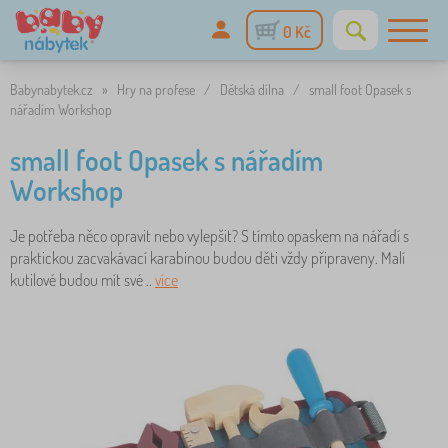
0 Kč
Babynabytek.cz
»
Hry na profese
/
Dětská dílna
/
small foot Opasek s
nářadím Workshop
small foot Opasek s nářadím
Workshop
Je potřeba něco opravit nebo vylepšit? S tímto opaskem na nářadí s
praktickou zacvakávací karabinou budou děti vždy připraveny. Malí
kutilové budou mít své ..
více