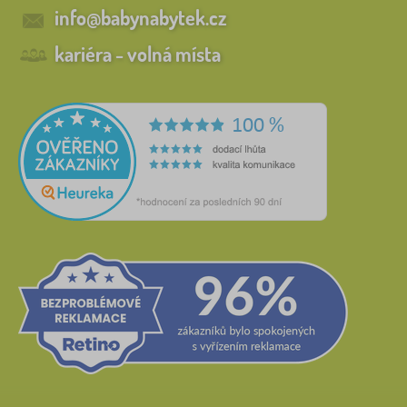
info@babynabytek.cz
kariéra - volná místa