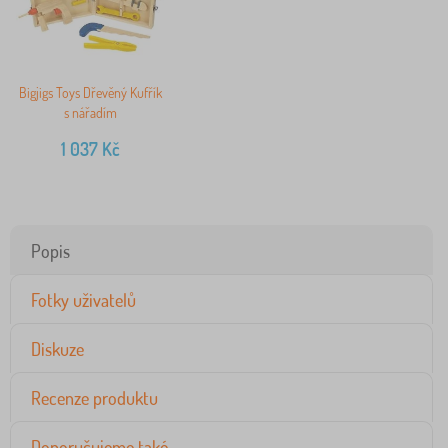
Bigjigs Toys Dřevěný Kufřík
s nářadím
1 037
Kč
Popis
Fotky uživatelů
Diskuze
Recenze produktu
Doporučujeme také