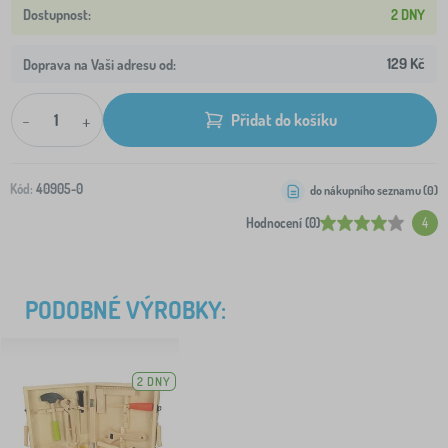
2 DNY
129 Kč
Doprava na Vaši adresu od:
-
+
Přidat do košíku
Kód:
40905-0
do nákupního seznamu (
0
)
Hodnocení (0)
4
PODOBNÉ VÝROBKY:
2 DNY