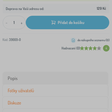
129 Kč
Doprava na Vaši adresu od:
-
+
Přidat do košíku
Kód:
39669-0
do nákupního seznamu (
0
)
Hodnocení (0)
4
Popis
Fotky uživatelů
Diskuze