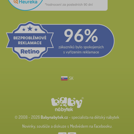
SK
© 2008 - 2026
Babynabytek.cz
- specialista na dětský nábytek
Novinky, soutěže a diskuze s Medvědem na Facebooku.