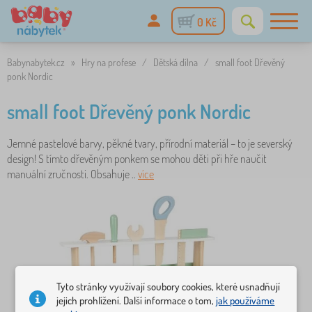
0 Kč
Babynabytek.cz
»
Hry na profese
/
Dětská dílna
/
small foot Dřevěný
ponk Nordic
small foot Dřevěný ponk Nordic
Jemné pastelové barvy, pěkné tvary, přírodní materiál – to je severský
design! S tímto dřevěným ponkem se mohou děti při hře naučit
manuální zručnosti. Obsahuje ..
více
Tyto stránky využívají soubory cookies, které usnadňují
jejich prohlížení. Další informace o tom,
jak používáme