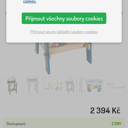
cookies.
Přijmout všechny soubory cookies
Přijmout pouze základní soubory cookies
2 394 Kč
2 DNY