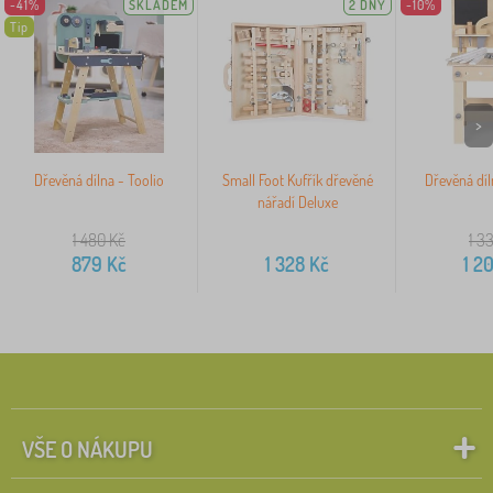
-41%
SKLADEM
2 DNY
-10%
Tip
>
Dřevěná dílna - Toolio
Small Foot Kufřík dřevěné
Dřevěná díl
nářadí Deluxe
1 480
Kč
1 3
879
Kč
1 328
Kč
1 2
VŠE O NÁKUPU