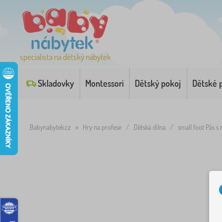
specialista na dětský nábytek
Skladovky
Montessori
Dětský pokoj
Dětské 
Babynabytek.cz
»
Hry na profese
/
Dětská dílna
/
small foot Pás 