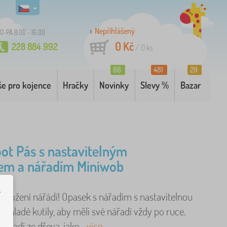
Nepřihlášený
O-PÁ 8:00 - 16:00
0 Kč
228 884 992
/
0
ks
88
481
29
še pro kojence
Hračky
Novinky
Slevy %
Bazar
oot Pás s nastavitelným
em a nářadím Miniwob
.
 uložení nářádí! Opasek s nářadím s nastavitelnou
ro mladé kutily, aby měli své nářadí vždy po ruce.
nářadí ze dřeva, jako ..
více