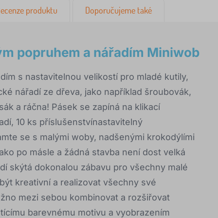
ecenze produktu
Doporučujeme také
lným popruhem a nářadím Miniwob
ím s nastavitelnou velikostí pro mladé kutily,
ické nářadí ze dřeva, jako například šroubovák,
asák a ráčna! Pásek se zapíná na klikací
adí, 10 ks příslušenstvínastavitelný
mte se s malými woby, nadšenými krokodýlími
 jako po másle a žádná stavba není dost velká
řadí skýtá dokonalou zábavu pro všechny malé
být kreativní a realizovat všechny své
ožno mezi sebou kombinovat a rozšiřovat
notícímu barevnému motivu a vyobrazením