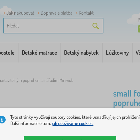
Jak nakupovat
Doprava a platba
Kontakt
P
postele
Dětské matrace
Dětský nábytek
Lůžkoviny
V
s nastavitelným popruhem a nářadím Miniwob
small f
popruh
Tyto stránky využívají soubory cookies, které usnadňují jejich prohlížení
Opasek pro
Další informace o tom,
jak používáme cookies.
velikostí p
Realistické 