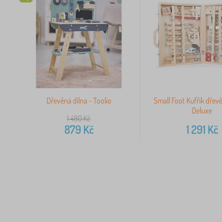
Dřevěná dílna - Toolio
Small Foot Kufřík dřev
Deluxe
1 480
Kč
879
Kč
1 291
Kč