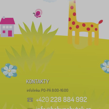
KONTAKTY
infolinka:
PO-PÁ 8:00-16:00
228 884 992
+420
info@babynabytek.cz