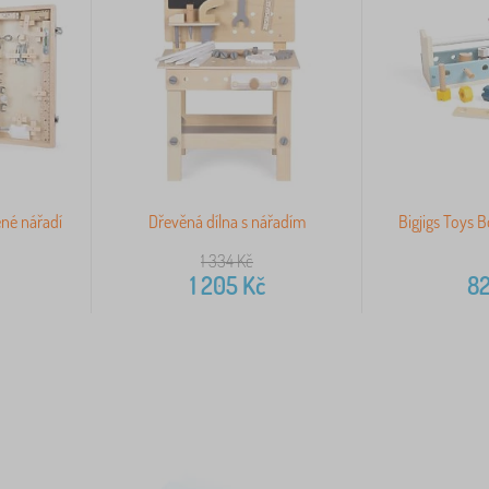
ěné nářadí
Dřevěná dílna s nářadím
Bigjigs Toys B
1 334
Kč
1 205
Kč
8