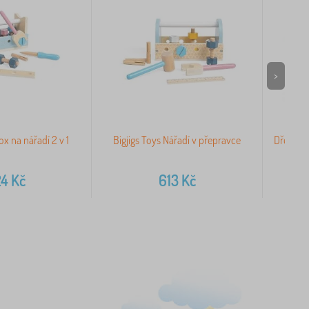
>
ox na nářadí 2 v 1
Bigjigs Toys Nářadí v přepravce
Dřevěná 
s ná
24
Kč
613
Kč