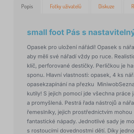
Popis
Fotky uživatelů
Diskuze
R
small foot Pás s nastavite
Opasek pro uložení nářádí! Opasek s nářad
aby měli své nářadí vždy po ruce. Realist
klíč, perforované destičky. Perličkou je h
sponu. Hlavní vlastnosti: opasek, 4 ks nář
opasekzapínání na přezku MiniwobSezna
kutily! S jejich pomocí jde všechna práce
a promyšlená. Pestrá řada nástrojů a ná
řemeslníky, jejich prostřednictvím mohou 
fantastické nápady. Jednotlivé sady je m
s rostoucími dovednostmi dětí. Díky jed