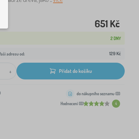
651 Kč
2 DNY
129 Kč
aši adresu od:
+
Přidat do košíku
0
do nákupního seznamu (
0
)
Hodnocení (0)
4