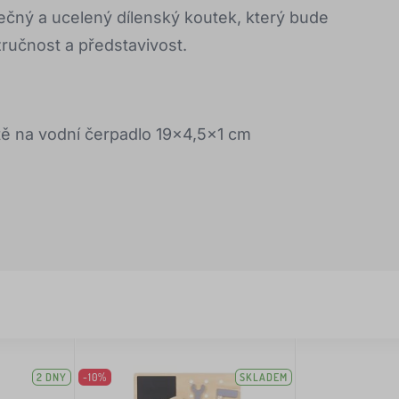
ečný a ucelený dílenský koutek, který bude
zručnost a představivost.
tě na vodní čerpadlo 19x4,5x1 cm
2 DNY
-10%
SKLADEM