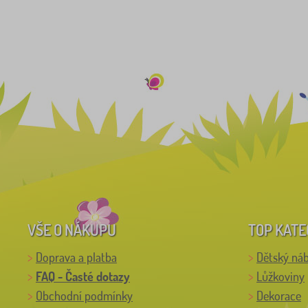
VŠE O NÁKUPU
TOP KATE
Doprava a platba
Dětský ná
FAQ - Časté dotazy
Lůžkoviny
Obchodní podmínky
Dekorace