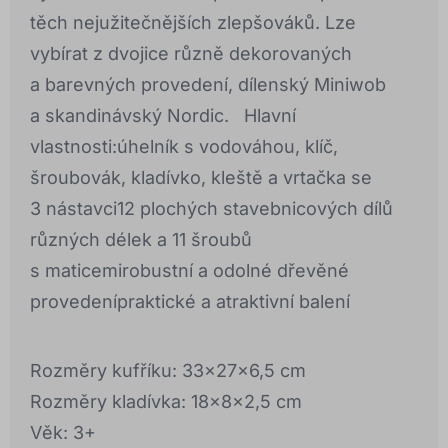
těch nejužitečnějších zlepšováků. Lze
vybírat z dvojice různě dekorovaných
a barevných provedení, dílenský Miniwob
a skandinávský Nordic. Hlavní
vlastnosti:úhelník s vodováhou, klíč,
šroubovák, kladívko, kleště a vrtačka se
3 nástavci12 plochých stavebnicových dílů
různých délek a 11 šroubů
s maticemirobustní a odolné dřevěné
provedenípraktické a atraktivní balení
Rozměry kufříku: 33x27x6,5 cm
Rozměry kladívka: 18x8x2,5 cm
Věk: 3+