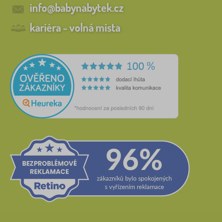
info@babynabytek.cz
kariéra - volná místa