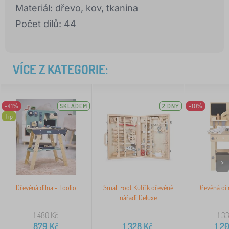
Materiál: dřevo, kov, tkanina
Počet dílů: 44
VÍCE Z KATEGORIE:
-41%
SKLADEM
2 DNY
-10%
Tip
>
Dřevěná dílna - Toolio
Small Foot Kufřík dřevěné
Dřevěná díl
nářadí Deluxe
1 480
Kč
1 3
879
Kč
1 328
Kč
1 2