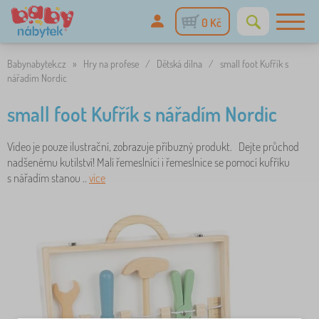
0 Kč
Babynabytek.cz
»
Hry na profese
/
Dětská dílna
/
small foot Kufřík s
nářadím Nordic
small foot Kufřík s nářadím Nordic
Video je pouze ilustrační, zobrazuje příbuzný produkt. Dejte průchod
nadšenému kutilství! Malí řemeslníci i řemeslnice se pomocí kufříku
s nářadím stanou ..
více