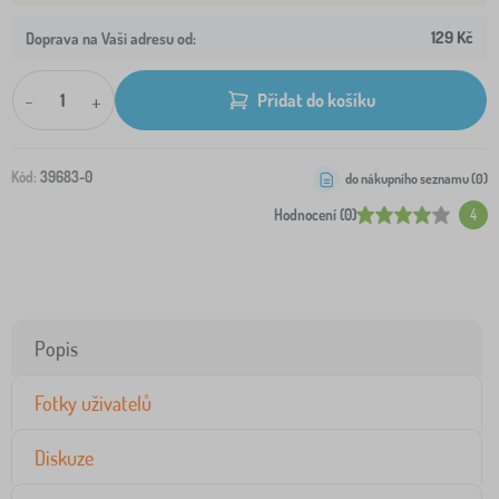
129 Kč
Doprava na Vaši adresu od:
-
+
Přidat do košíku
Kód:
39683-0
do nákupního seznamu (
0
)
Hodnocení (0)
4
Popis
Fotky uživatelů
Diskuze