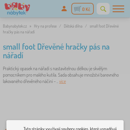
0 Kč
Babynabytek.cz
»
Hry na profese
/
Dětská dílna
/
small foot Dřevěné
hračky pás na nářadí
small foot Dřevěné hračky pás na
nářadí
Praktický opasek na nářadí s nastavitelnou délkou je skvělým
pomocníkem pro malého kutila. Sada obsahuje množství barevného
lakovaného dřevěného náčiní – ..
více
Tyto stránky využívají soubory cookies, které usnadňují