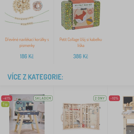
Dřevěné navlékací korálky s
Petit Collage Ušij si kabelku
písmenky
liška
186
Kč
386
Kč
VÍCE Z KATEGORIE:
-41%
SKLADEM
2 DNY
-10%
Tip
>