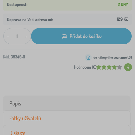
2 DNY
129 Kč
Doprava na Vaši adresu od:
-
+
Přidat do košíku
Kód:
39349-0
do nákupního seznamu (
0
)
Hodnocení (0)
4
Popis
Fotky uživatelů
Diskuze