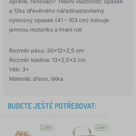
opravě, renovaci? Hlavní vlastnosti: opasek
a 12ks dřevěného nářadínastavitelný
nylonový opasek (41 – 103 cm) trénuje
jemnou motoriku a hraní rolí
Rozměr pásu: 30x12x2,5 cm
Rozměr kladiva: 13x2,5x2 cm
Věk: 3+
Materiál: dřevo, látka
BUDETE JEŠTĚ POTŘEBOVAT:
2 DNY
2 DNY