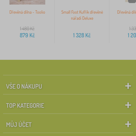
Dřevěná dílna - Toolio
Small Foot Kufřík dřevěné
Dřevěná díl
nářadí Deluxe
1 480
Kč
1 3
879
Kč
1 328
Kč
1 2
VŠE O NÁKUPU
TOP KATEGORIE
MŮJ ÚČET