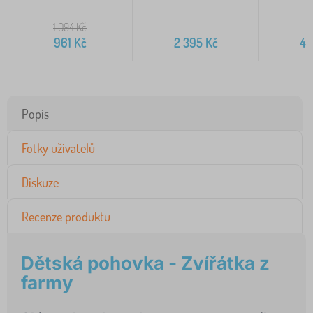
r
1 094
Kč
961
Kč
2 395
Kč
4 
Popis
Fotky uživatelů
Diskuze
Recenze produktu
Dětská pohovka - Zvířátka z
farmy