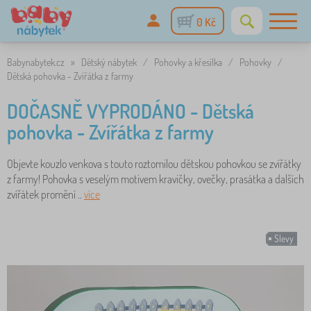
0 Kč
Babynabytek.cz
»
Dětský nábytek
/
Pohovky a křesílka
/
Pohovky
/
Dětská pohovka - Zvířátka z farmy
DOČASNĚ VYPRODÁNO - Dětská
pohovka - Zvířátka z farmy
Objevte kouzlo venkova s touto roztomilou dětskou pohovkou se zvířátky
z farmy! Pohovka s veselým motivem kravičky, ovečky, prasátka a dalších
zvířátek promění ..
více
Slevy