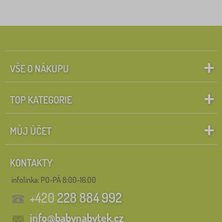
VŠE O NÁKUPU
TOP KATEGORIE
MŮJ ÚČET
KONTAKTY
infolinka:
PO-PÁ 8:00-16:00
+420
228 884 992
info@babynabytek.cz