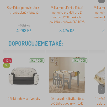
Rozkládací pohovka Jack -
Velká modulární skládací
Velká mod
tmavě zelená / béžová
pohovka pro děti pro 2
pohovka 
osoby DIY 10 měkkých
měkkých p
polštářů - růžová ECOTOYS
E
4 736
Kč
4 263
Kč
3 424
Kč
2 
DOPORUČUJEME TAKÉ:
-12%
SKLADEM
SKLADEM
Tip
>
Dětská pohovka - Velryby
Dětská sada nábytku stůl a
Dřevěná 
dvě židle s doplňky - šedá
BEETLE 