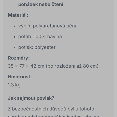
pohádek nebo čtení
Materiál:
výplň: polyuretanová pěna
potah: 100% bavlna
potisk: polyester
Rozměry:
35 x 77 x 42 cm (po rozložení až 80 cm)
Hmotnost:
1.3 kg
Jak sejmout povlak?
Z bezpečnostních důvodů byl u tohoto
výrobku odstraněno táhlo jezdce, aby se