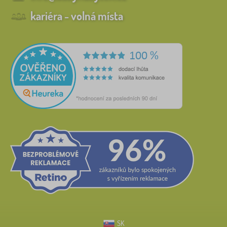
kariéra - volná místa
SK