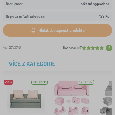
dočasně vyprodáno
129 Kč
Doprava na Vaši adresu od:
Hlídat dostupnost produktu
Kód:
37927-0
Hodnocení (5)
5
VÍCE Z KATEGORIE:
-10%
SKLADEM
SKLADEM
>