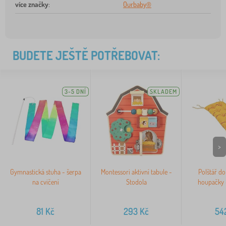
více značky
:
Ourbaby®
BUDETE JEŠTĚ POTŘEBOVAT:
3-5 DNÍ
SKLADEM
>
Gymnastická stuha - šerpa
Montessori aktivní tabule -
Polštář do
na cvičení
Stodola
houpačky 
81
Kč
293
Kč
54