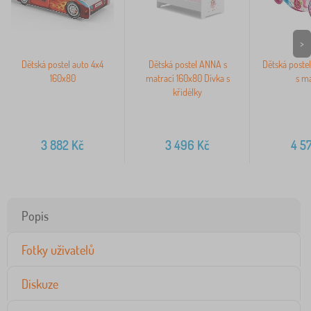
>
Dětská postel auto 4x4
Dětská postel ANNA s
Dětská poste
160x80
matrací 160x80 Dívka s
s ma
křidélky
3 882
Kč
3 496
Kč
4 5
Popis
Fotky uživatelů
Diskuze