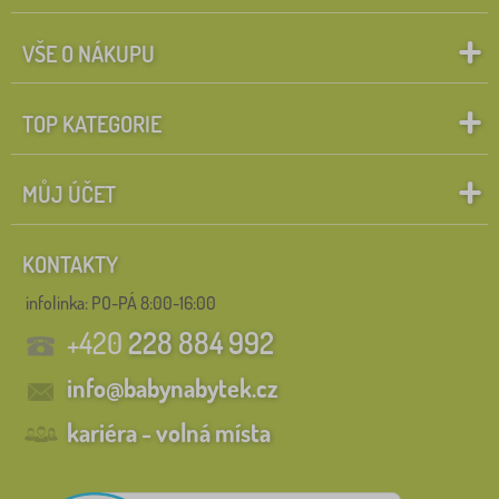
VŠE O NÁKUPU
TOP KATEGORIE
MŮJ ÚČET
KONTAKTY
infolinka:
PO-PÁ 8:00-16:00
+420
228 884 992
info@babynabytek.cz
kariéra - volná místa