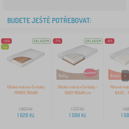
BUDETE JEŠTĚ POTŘEBOVAT:
-10%
SKLADEM
-7%
SKLADEM
-6%
Tip
>
Dětská matrace Ourbaby
Dětská matrace Ourbaby -
Pěnová mat
MIKROC 160x80
BABY 160x80 cm
BASIC - 
1 802
Kč
1 727
Kč
1 6
1 629
Kč
1 599
Kč
1 5