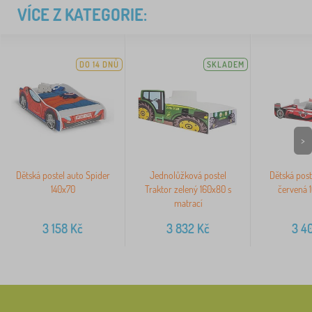
VÍCE Z KATEGORIE:
DO 14 DNŮ
SKLADEM
>
Dětská postel auto Spider
Jednolůžková postel
Dětská pos
140x70
Traktor zelený 160x80 s
červená 
matrací
3 158
Kč
3 832
Kč
3 4