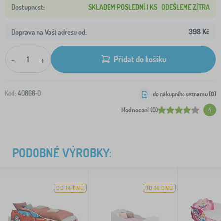
SKLADEM POSLEDNÍ 1 KS
ODEŠLEME ZÍTRA
398 Kč
Doprava na Vaši adresu od:
-
+
Přidat do košíku
Kód:
40866-0
do nákupního seznamu (
0
)
Hodnocení (0)
4
PODOBNÉ VÝROBKY:
DO 14 DNŮ
DO 14 DNŮ