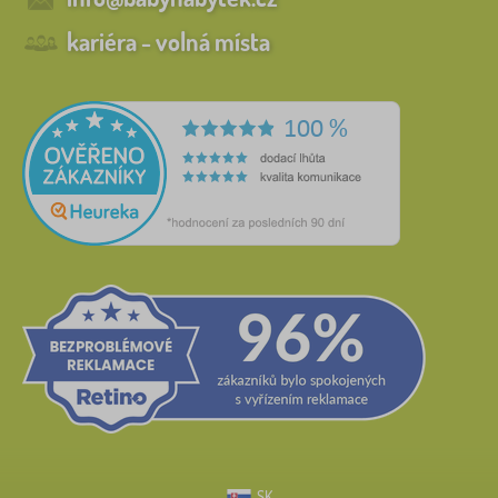
kariéra - volná místa
SK