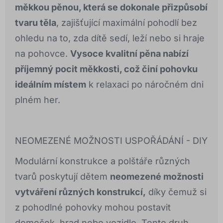
měkkou pěnou, která se dokonale přizpůsobí
tvaru těla
, zajišťující maximální pohodlí bez
ohledu na to, zda dítě sedí, leží nebo si hraje
na pohovce.
Vysoce kvalitní pěna nabízí
příjemný pocit měkkosti, což činí pohovku
ideálním místem
k relaxaci po náročném dni
plném her.
NEOMEZENÉ MOŽNOSTI USPOŘÁDÁNÍ - DIY
Modulární konstrukce a polštáře různých
tvarů poskytují dětem
neomezené možnosti
vytváření různých konstrukcí,
díky čemuž si
z pohodlné pohovky mohou postavit
domeček, hrad nebo vozidlo. Tento druh