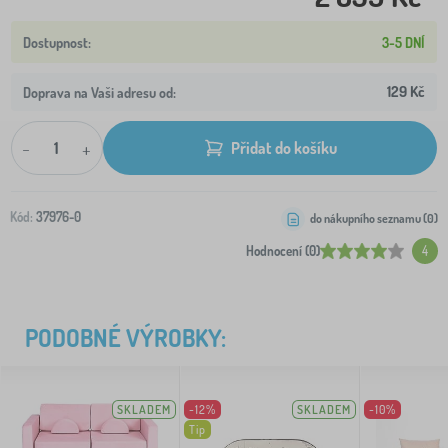
3-5 DNÍ
129 Kč
Doprava na Vaši adresu od:
-
+
Přidat do košíku
Kód:
37976-0
do nákupního seznamu (
0
)
Hodnocení (0)
4
PODOBNÉ VÝROBKY:
SKLADEM
-12%
SKLADEM
-10%
Tip