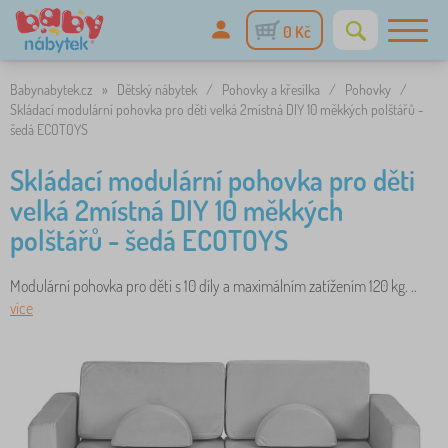
0 Kč
Babynabytek.cz
»
Dětský nábytek
/
Pohovky a křesílka
/
Pohovky
/
Skládací modulární pohovka pro děti velká 2místná DIY 10 měkkých polštářů -
šedá ECOTOYS
Skládací modulární pohovka pro děti
velká 2místná DIY 10 měkkých
polštářů - šedá ECOTOYS
Modulární pohovka pro děti s 10 díly a maximálním zatížením 120 kg. ..
více