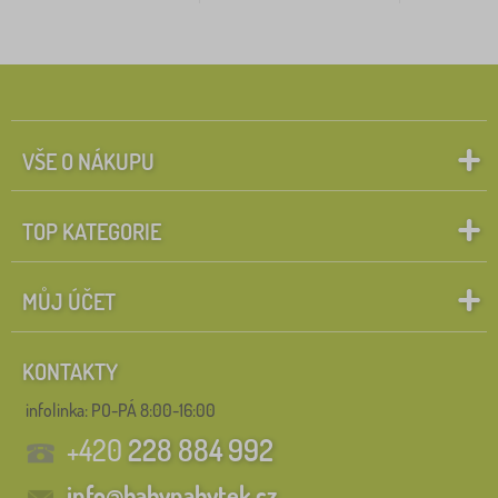
VŠE O NÁKUPU
TOP KATEGORIE
MŮJ ÚČET
KONTAKTY
infolinka:
PO-PÁ 8:00-16:00
+420
228 884 992
info@babynabytek.cz