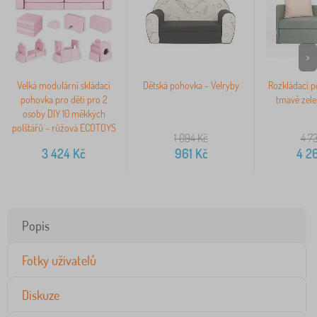
>
Velká modulární skládací
Dětská pohovka - Velryby
Rozkládací p
pohovka pro děti pro 2
tmavě zele
osoby DIY 10 měkkých
polštářů - růžová ECOTOYS
1 094
Kč
4 7
3 424
Kč
961
Kč
4 2
Popis
Fotky uživatelů
Diskuze