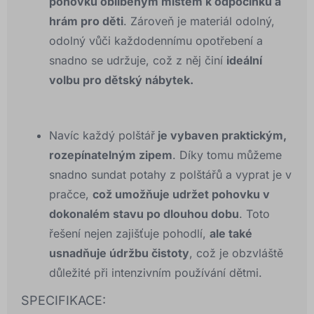
pohovku oblíbeným místem k odpočinku a
hrám pro děti
. Zároveň je materiál odolný,
odolný vůči každodennímu opotřebení a
snadno se udržuje, což z něj činí
ideální
volbu pro dětský nábytek.
Navíc každý polštář
je vybaven praktickým,
rozepínatelným zipem
. Díky tomu můžeme
snadno sundat potahy z polštářů a vyprat je v
pračce,
což umožňuje udržet pohovku v
dokonalém stavu po dlouhou dobu
. Toto
řešení nejen zajišťuje pohodlí,
ale také
usnadňuje údržbu čistoty
, což je obzvláště
důležité při intenzivním používání dětmi.
SPECIFIKACE: