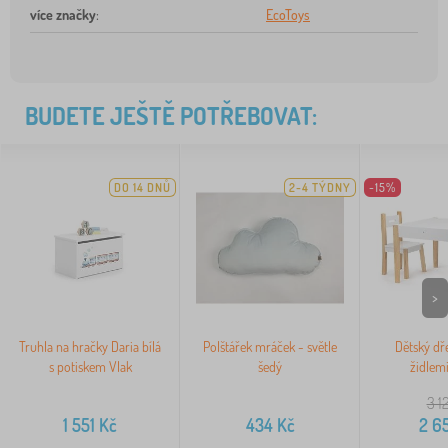
více značky
:
EcoToys
BUDETE JEŠTĚ POTŘEBOVAT:
DO 14 DNŮ
2-4 TÝDNY
-15%
>
Truhla na hračky Daria bílá
Polštářek mráček - světle
Dětský dře
s potiskem Vlak
šedý
židlemi
3 1
1 551
Kč
434
Kč
2 6