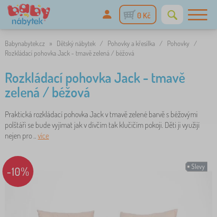
0 Kč
Babynabytek.cz
»
Dětský nábytek
/
Pohovky a křesílka
/
Pohovky
/
Rozkládací pohovka Jack - tmavě zelená / béžová
Rozkládací pohovka Jack - tmavě
zelená / béžová
Praktická rozkládací pohovka Jack v tmavě zelené barvě s béžovými
polštáři se bude vyjímat jak v dívčím tak klučičím pokoji. Děti ji využijí
nejen pro ..
více
Slevy
-10%