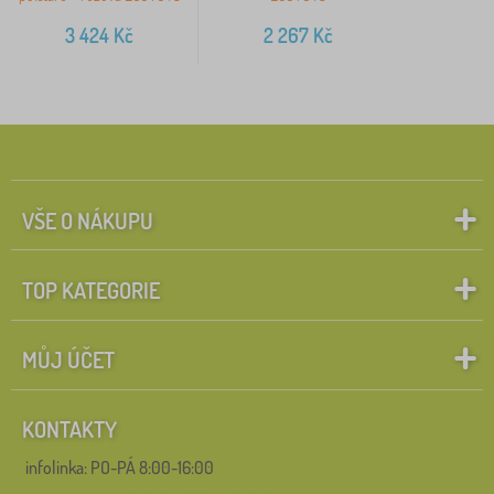
3 424
Kč
2 267
Kč
VŠE O NÁKUPU
TOP KATEGORIE
MŮJ ÚČET
KONTAKTY
infolinka:
PO-PÁ 8:00-16:00