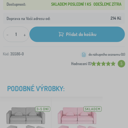
SKLADEM POSLEDNÍ 1 KS
ODEŠLEME ZÍTRA
214 Kč
Doprava na Vaši adresu od:
-
+
Přidat do košíku
Kód:
35586-0
do nákupního seznamu (
0
)
Hodnocení (1)
5
PODOBNÉ VÝROBKY:
3-5 DNÍ
SKLADEM