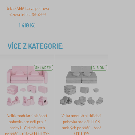
Deka ZARIA barva pudrová
růžová tištěná 150x200
1 410
Kč
VÍCE Z KATEGORIE:
SKLADEM
3-5 DNÍ
Velká modulární skládací
Velká modulární skládací
pohovka pro děti pro 2
pohovka pro děti DIY 8
osoby DIY 10 měkkých
měkkých polštářů - šedá
polštářů - růžová ECOTOYS
ECOTOYS