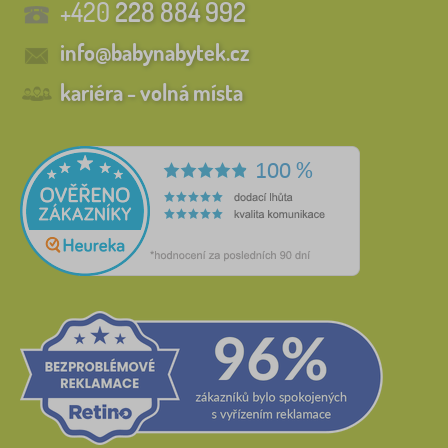
+420
228 884 992
info@babynabytek.cz
kariéra - volná místa