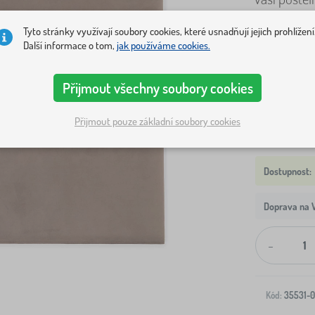
Tyto stránky využívají soubory cookies, které usnadňují jejich prohlížení
ROZMĚR
Další informace o tom,
jak používáme cookies.
S
M
Přijmout všechny soubory cookies
Zobrazit sk
Přijmout pouze základní soubory cookies
Doprava na V
-
Kód:
35531-0