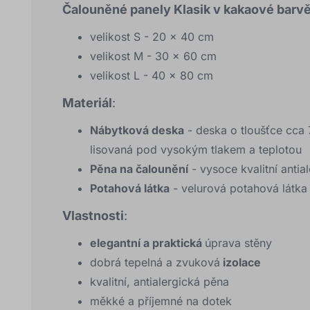
Čalouněné panely Klasik v kakaové barvě
velikost S - 20 x 40 cm
velikost M - 30 x 60 cm
velikost L - 40 x 80 cm
Materiál
:
Nábytková deska
- deska o tloušťce cca
lisovaná pod vysokým tlakem a teplotou
Pěna na čalounění
- vysoce kvalitní anti
Potahová látka
- velurová potahová látka
Vlastnosti
:
elegantní a praktická
úprava stěny
dobrá tepelná a zvuková
izolace
kvalitní, antialergická pěna
měkké a příjemné na dotek