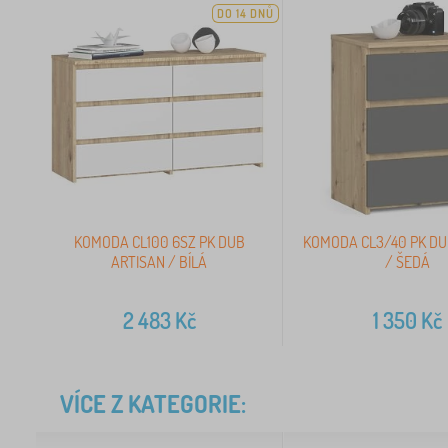
DO 14 DNŮ
KOMODA CL100 6SZ PK DUB
KOMODA CL3/40 PK DU
ARTISAN / BÍLÁ
/ ŠEDÁ
2 483
Kč
1 350
Kč
VÍCE Z KATEGORIE: