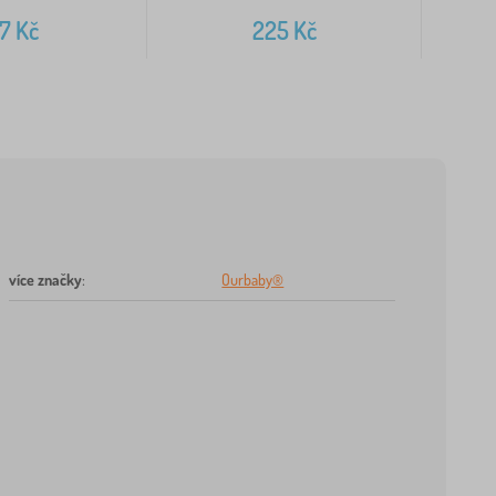
17
Kč
225
Kč
více značky
:
Ourbaby®