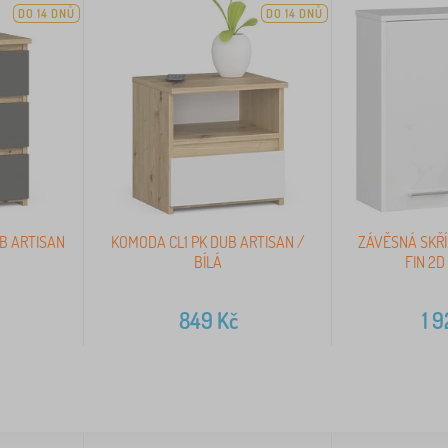
DO 14 DNŮ
DO 14 DNŮ
B ARTISAN
KOMODA CL1 PK DUB ARTISAN /
ZÁVĚSNÁ SKŘÍ
BÍLÁ
FIN 2D
849
Kč
1 