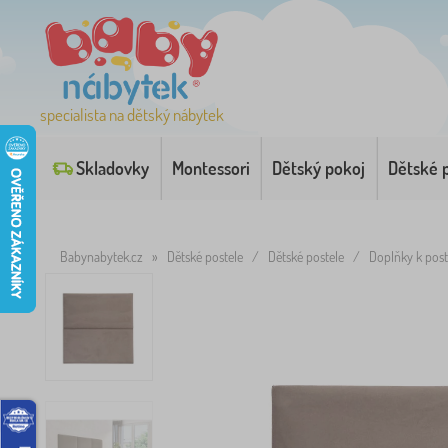
specialista na dětský nábytek
Skladovky
Montessori
Dětský pokoj
Dětské 
Babynabytek.cz
»
Dětské postele
/
Dětské postele
/
Doplňky k pos