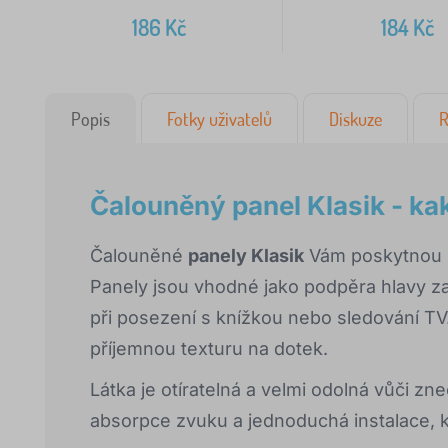
186
Kč
184
Kč
Popis
Fotky uživatelů
Diskuze
R
Čalouněný panel Klasik - k
Čalouněné
panely Klasik
Vám poskytnou pr
Panely jsou vhodné jako podpěra hlavy za
při posezení s knížkou nebo sledování TV
příjemnou texturu na dotek.
Látka je otíratelná a velmi odolná vůči zn
absorpce zvuku a jednoduchá instalace, k