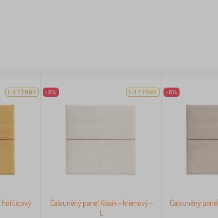
1-3 TÝDNY
-8%
1-3 TÝDNY
-6%
- hořčicový
Čalouněný panel Klasik - krémový -
Čalouněný panel 
L