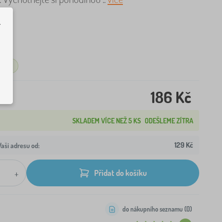
.
L
ladem
186 Kč
SKLADEM VÍCE NEŽ 5 KS
ODEŠLEME ZÍTRA
129 Kč
aši adresu od:
+
Přidat do košíku
do nákupního seznamu (
0
)