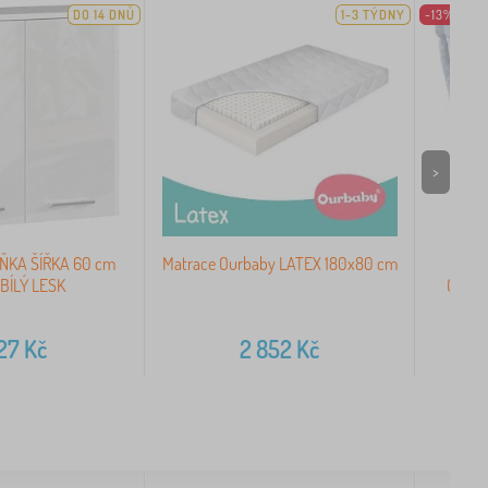
DO 14 DNŮ
1-3 TÝDNY
-13%
>
ŇKA ŠÍŘKA 60 cm
Matrace Ourbaby LATEX 180x80 cm
Nepro
 BÍLÝ LESK
Ourba
927
Kč
2 852
Kč