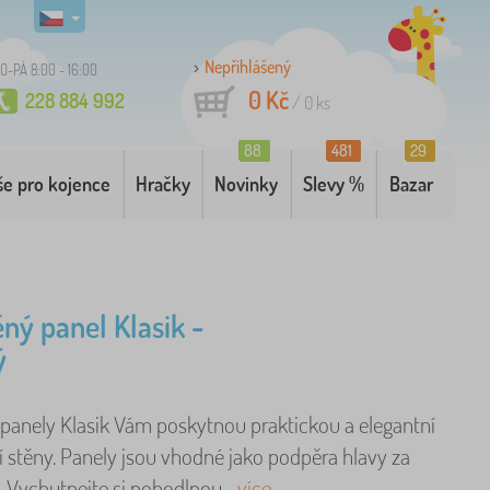
Nepřihlášený
O-PÁ 8:00 - 16:00
0 Kč
228 884 992
/
0
ks
88
481
29
še pro kojence
Hračky
Novinky
Slevy %
Bazar
ný panel Klasik -
ý
panely Klasik Vám poskytnou praktickou a elegantní
 stěny. Panely jsou vhodné jako podpěra hlavy za
i. Vychutnejte si pohodlnou ..
více