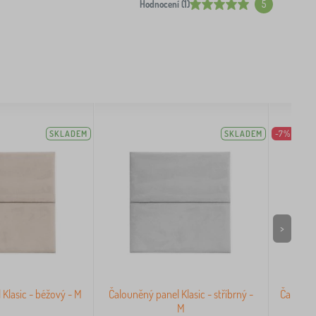
Hodnocení (1)
5
SKLADEM
SKLADEM
-7%
>
Klasic - béžový - M
Čalouněný panel Klasic - stříbrný -
Čalouněn
M