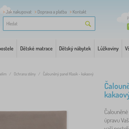
Jak nakupovat
Doprava a platba
Kontakt
P
postele
Dětské matrace
Dětský nábytek
Lůžkoviny
V
telím
/
Ochrana stěny
/
Čalouněný panel Klasik - kakaový
Čalouně
kakaov
Čalouněné 
úpravu Vaší
vaší postel