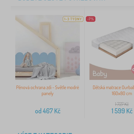
1-3 TÝDNY
-7%
Pěnová ochrana zdi - Světle modré
Dětská matrace Ourba
panely
160x80 cm
1 727
Kč
od
467
Kč
1 599
Kč