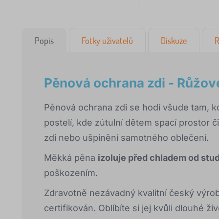
Popis
Fotky uživatelů
Diskuze
R
Pěnová ochrana zdi - Růžov
Pěnová ochrana zdi se hodí všude tam, k
postelí, kde zútulní dětem spací prostor
zdi nebo ušpinění samotného oblečení.
Měkká pěna
izoluje před chladem od stu
poškozením.
Zdravotně nezávadný kvalitní český výrobe
certifikován. Oblíbíte si jej kvůli dlouhé ži