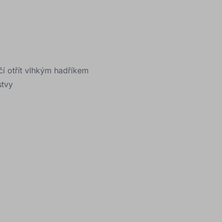
čí otřít vlhkým hadříkem
stvy