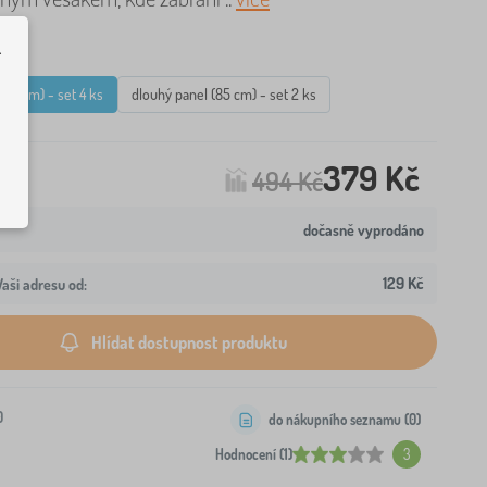
.
(40 cm) - set 4 ks
dlouhý panel (85 cm) - set 2 ks
379 Kč
494 Kč
dočasně vyprodáno
129 Kč
aši adresu od:
Hlídat dostupnost produktu
0
do nákupního seznamu (
0
)
Hodnocení (1)
3