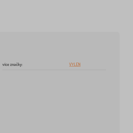
více značky
:
VYLEN