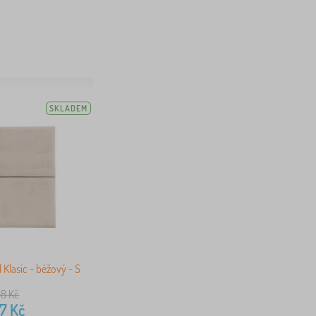
SKLADEM
Klasic - béžový - S
98
Kč
87
Kč