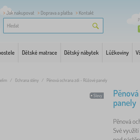
Jak nakupovat
Doprava a platba
Kontakt
P
postele
Dětské matrace
Dětský nábytek
Lůžkoviny
V
telím
/
Ochrana stěny
/
Pěnová ochrana zdi - Růžové panely
Pěnová 
Slevy
panely
Pěnová och
Své využití
pod nástěn