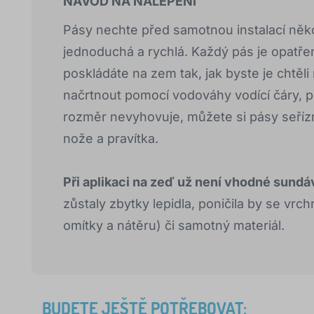
NÁVOD NA NALEPENÍ
Pásy nechte před samotnou instalací někol
jednoduchá a rychlá. Každý pás je opatřen 
poskládáte na zem tak, jak byste je chtěl
načrtnout pomocí vodováhy vodící čáry, 
rozměr nevyhovuje, můžete si pásy seří
nože a pravítka.
Při aplikaci na zeď už není vhodné sundá
zůstaly zbytky lepidla, poničila by se vrch
omítky a nátěru) či samotný materiál.
BUDETE JEŠTĚ POTŘEBOVAT: