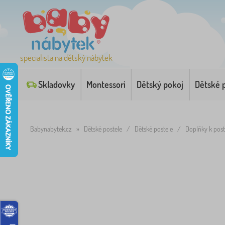
specialista na dětský nábytek
Skladovky
Montessori
Dětský pokoj
Dětské 
Babynabytek.cz
»
Dětské postele
/
Dětské postele
/
Doplňky k pos