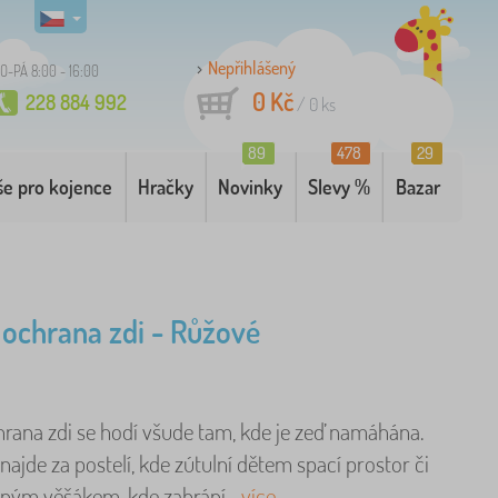
Nepřihlášený
O-PÁ 8:00 - 16:00
0 Kč
228 884 992
/
0
ks
89
478
29
še pro kojence
Hračky
Novinky
Slevy %
Bazar
ochrana zdi - Růžové
rana zdi se hodí všude tam, kde je zeď namáhána.
 najde za postelí, kde zútulní dětem spací prostor či
ným věšákem, kde zabrání ..
více