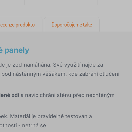
ecenze produktu
Doporučujeme také
é panely
de je zeď namáhána. Své využití najde za
 či pod nástěnným věšákem, kde zabrání otlučení
dené zdi
a navíc chrání stěnu před nechtěným
k. Materiál je pravidelně testován a
votnosti - netrhá se.