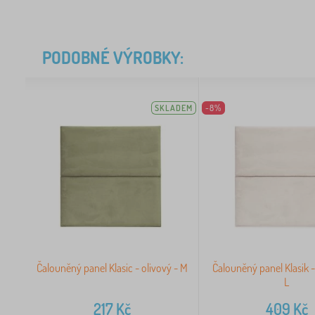
PODOBNÉ VÝROBKY:
SKLADEM
-8%
Čalouněný panel Klasic - olivový - M
Čalouněný panel Klasik 
L
217
Kč
409
Kč