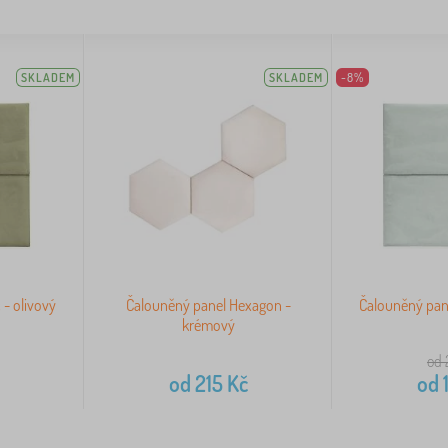
SKLADEM
SKLADEM
-8%
 - olivový
Čalouněný panel Hexagon -
Čalouněný pane
krémový
od 
od
215
Kč
od