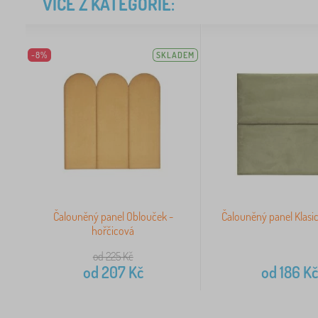
VÍCE Z KATEGORIE:
-8%
SKLADEM
Čalouněný panel Oblouček -
Čalouněný panel Klasic
hořčicová
od 225
Kč
od
207
Kč
od
186
Kč