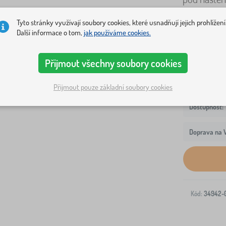
Tyto stránky využívají soubory cookies, které usnadňují jejich prohlížení
Varianty
Další informace o tom,
jak používáme cookies.
krátký panel 
Přijmout všechny soubory cookies
Přijmout pouze základní soubory cookies
Doprava na V
Kód:
34942-