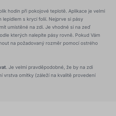
ik hodin při pokojové teplotě. Aplikace je velmi
lepidlem s krycí folií. Nejprve si pásy
i mít umístěné na zdi. Je vhodné si na zeď
podle kterých nalepíte pásy rovně. Pokud Vám
znout na požadovaný rozměr pomocí ostrého
vat
. Je velmi pravděpodobné, že by na zdi
ní vrstva omítky (záleží na kvalitě provedení