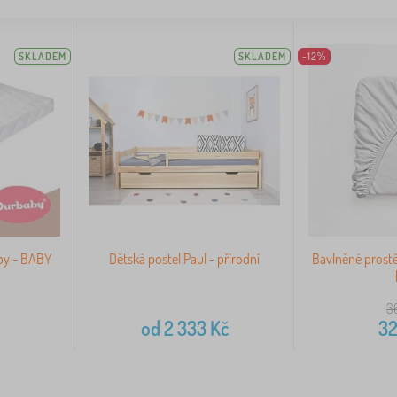
SKLADEM
SKLADEM
-12%
by - BABY
Dětská postel Paul - přírodní
Bavlněné prost
3
od
2 333
Kč
3