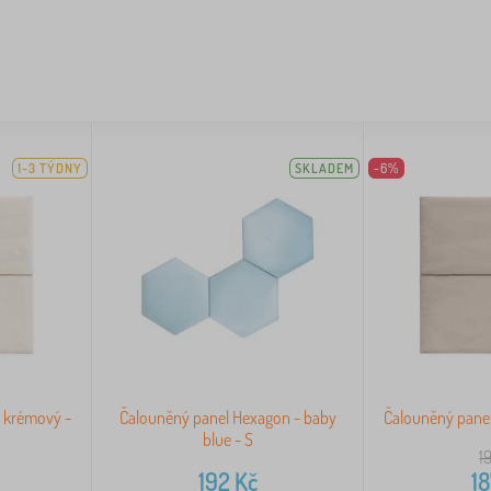
1-3 TÝDNY
SKLADEM
-6%
- krémový -
Čalouněný panel Hexagon - baby
Čalouněný panel 
blue - S
1
192
Kč
1