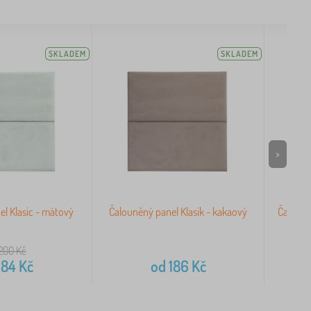
SKLADEM
SKLADEM
>
l Klasic - mátový
Čalouněný panel Klasik - kakaový
Čalouně
200
Kč
184
Kč
od
186
Kč