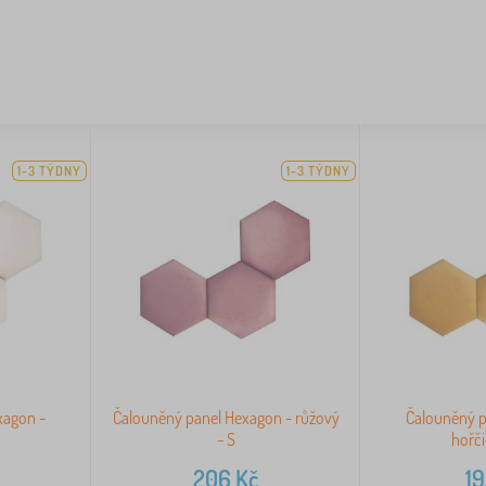
1-3 TÝDNY
1-3 TÝDNY
xagon -
Čalouněný panel Hexagon - růžový
Čalouněný p
- S
hořči
206
Kč
1