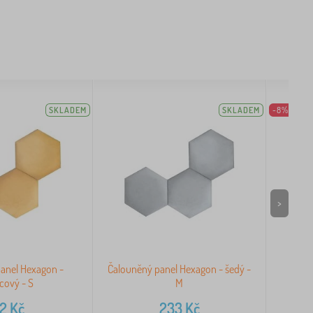
SKLADEM
SKLADEM
-8%
>
anel Hexagon -
Čalouněný panel Hexagon - šedý -
Čal
cový - S
M
92
Kč
233
Kč