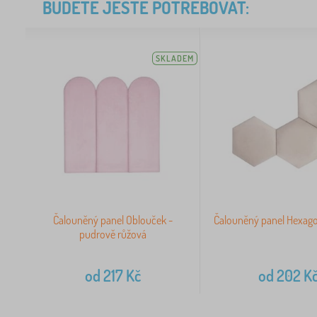
BUDETE JEŠTĚ POTŘEBOVAT:
SKLADEM
Čalouněný panel Oblouček -
Čalouněný panel Hexago
pudrově růžová
od
217
Kč
od
202
K