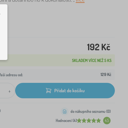
.
192 Kč
SKLADEM VÍCE NEŽ 5 KS
129 Kč
aši adresu od:
+
Přidat do košíku
0
do nákupního seznamu (
0
)
Hodnocení (4)
4.5