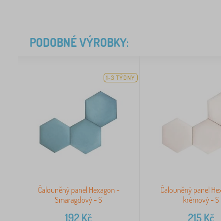
PODOBNÉ VÝROBKY:
1-3 TÝDNY
Čalouněný panel Hexagon -
Čalouněný panel He
Smaragdový - S
krémový - S
192
Kč
215
Kč