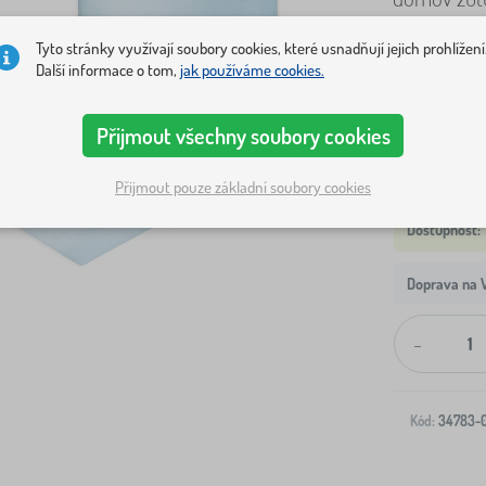
Tyto stránky využívají soubory cookies, které usnadňují jejich prohlížení
ROZMĚR
Další informace o tom,
jak používáme cookies.
S
M
Přijmout všechny soubory cookies
Přijmout pouze základní soubory cookies
Doprava na V
-
Kód:
34783-