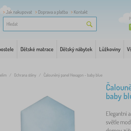
Jak nakupovat
Doprava a platba
Kontakt
P
postele
Dětské matrace
Dětský nábytek
Lůžkoviny
V
telím
/
Ochrana stěny
/
Čalouněný panel Hexagon - baby blue
Čalouně
baby bl
Elegantní a
světle modr
domov zútul