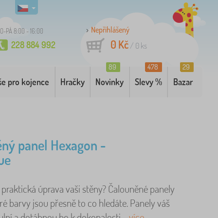
Nepřihlášený
O-PÁ 8:00 - 16:00
0 Kč
228 884 992
/
0
ks
89
478
29
še pro kojence
Hračky
Novinky
Slevy %
Bazar
ný panel Hexagon -
ue
 praktická úprava vaši stěny? Čalouněné panely
é barvy jsou přesně to co hledáte. Panely váš
ní a dotáhnou ho k dokonalosti. ..
více