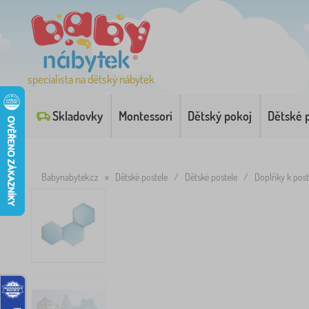
specialista na dětský nábytek
Skladovky
Montessori
Dětský pokoj
Dětské 
Babynabytek.cz
»
Dětské postele
/
Dětské postele
/
Doplňky k pos