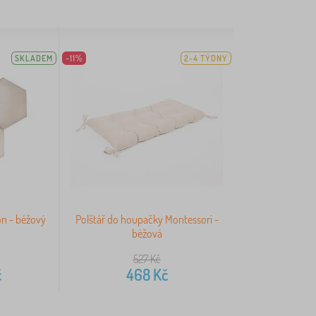
SKLADEM
-11%
2-4 TÝDNY
n - béžový
Polštář do houpačky Montessori -
béžová
527
Kč
č
468
Kč