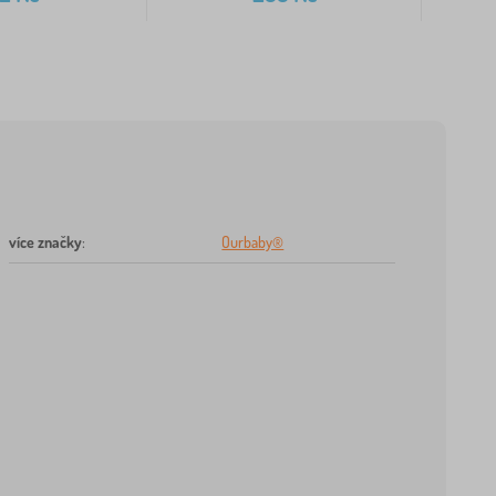
více značky
:
Ourbaby®