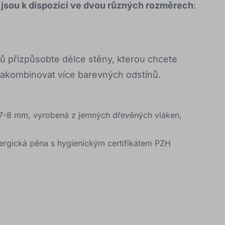
jsou k dispozici ve dvou různých rozměrech
:
lů přizpůsobte délce stěny, kterou chcete
akombinovat více barevných odstínů.
 7-8 mm, vyrobená z jemných dřevěných vláken,
alergická pěna s hygienickým certifikátem PZH