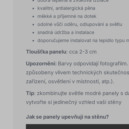
dobrá tepelná a zvuková izolace
kvalitní, antialergická pěna
měkké a příjemné na dotek
odolné vůči oděru, odlupování a světlu
snadná údržba a instalace
doporučujeme instalovat na lepidlo typu
Tloušťka panelu
: cca 2-3 cm
Upozornění:
Barvy odpovídají fotografiím
způsobeny vlivem technických skutečností
zařízení, osvětlení v místnosti, atp.).
Tip
: zkombinujte světle modré panely s d
vytvořte si jedinečný vzhled vaší stěny
Jak se panely upevňují na stěnu?