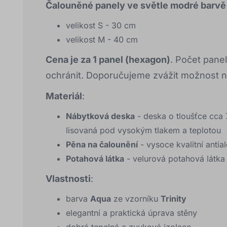
Čalouněné panely ve světle modré barvě 
velikost S - 30 cm
velikost M - 40 cm
Cena je za 1 panel (hexagon)
. Počet pane
ochránit. Doporučujeme zvážit možnost n
Materiál
:
Nábytková deska
- deska o tloušťce cca
lisovaná pod vysokým tlakem a teplotou
Pěna na čalounění
- vysoce kvalitní anti
Potahová látka
- velurová potahová látka
Vlastnosti
:
barva
Aqua
ze vzorníku
Trinity
elegantní a praktická úprava stěny