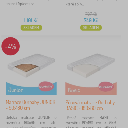
kokos). Spánek na...
které spí v...
797
Kč
1 101
Kč
749
Kč
SKLADEM
SKLADEM
-4%
Matrace Ourbaby JUNIOR
Pěnová matrace Ourbaby
- 90x180 cm
BASIC - 180x80 cm
Dětská matrace JUNIOR o
Dětská matrace BASIC o
rozměru 180x90 cm patří
rozměru 80x180 cm je čistě
k oboustranným matracím,
pěnovou matrací ze středně