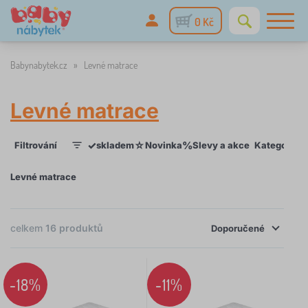
0 Kč
Babynabytek.cz
»
Levné matrace
Levné matrace
✓
☆
%
Filtrování
skladem
Novinka
Slevy a akce
Kategorie
1
Levné matrace
×
FILTROVÁNÍ
celkem
16
produktů
Doporučené
Kategorie
L
-18%
-11%
›
16
ů
ž