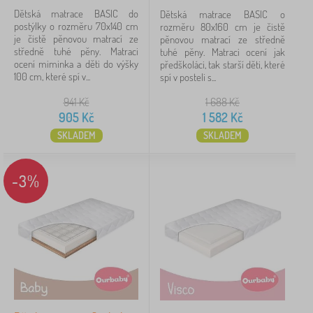
Dětská matrace BASIC do
Dětská matrace BASIC o
postýlky o rozměru 70x140 cm
rozměru 80x160 cm je čistě
je čistě pěnovou matrací ze
pěnovou matrací ze středně
středně tuhé pěny. Matraci
tuhé pěny. Matraci ocení jak
ocení miminka a děti do výšky
předškoláci, tak starší děti, které
100 cm, které spí v...
spí v posteli s...
941
Kč
1 688
Kč
905
Kč
1 582
Kč
SKLADEM
SKLADEM
-3%