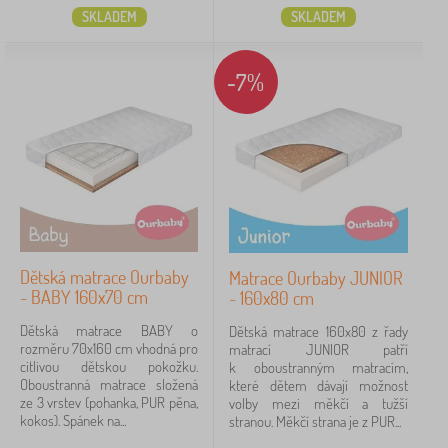
SKLADEM
SKLADEM
-7%
Dětská matrace Ourbaby
Matrace Ourbaby JUNIOR
- BABY 160x70 cm
- 160x80 cm
Dětská matrace BABY o
Dětská matrace 160x80 z řady
rozměru 70x160 cm vhodná pro
matrací JUNIOR patří
citlivou dětskou pokožku.
k oboustranným matracím,
Oboustranná matrace složená
které dětem dávají možnost
ze 3 vrstev (pohanka, PUR pěna,
volby mezi měkčí a tužší
kokos). Spánek na...
stranou. Měkčí strana je z PUR...