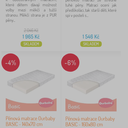
které dětem dávají možnost
tuhé pěny. Matraci ocení jak
volby mezi měkčí a tužší
předškoláci, tak starší děti, které
stranou. Měkčí strana je z PUR
spí v posteli s...
pěny...
2 046
Kč
1 965
Kč
1 546
Kč
SKLADEM
SKLADEM
-4%
-6%
Pěnová matrace Ourbaby
Pěnová matrace Ourbaby
BASIC - 140x70 cm
BASIC - 160x80 cm