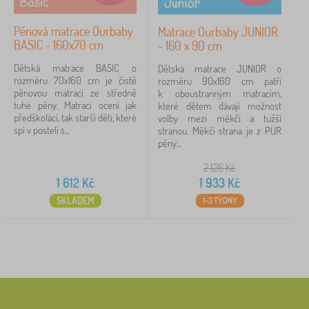
Pěnová matrace Ourbaby
Matrace Ourbaby JUNIOR
BASIC - 160x70 cm
- 160 x 90 cm
Dětská matrace BASIC o
Dětská matrace JUNIOR o
rozměru 70x160 cm je čistě
rozměru 90x160 cm patří
pěnovou matrací ze středně
k oboustranným matracím,
tuhé pěny. Matraci ocení jak
které dětem dávají možnost
předškoláci, tak starší děti, které
volby mezi měkčí a tužší
spí v posteli s...
stranou. Měkčí strana je z PUR
pěny...
2 126
Kč
1 612
Kč
1 933
Kč
SKLADEM
1-3 TÝDNY