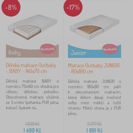
Novinka
88
-8%
-17%
Tip
57
BAZAR
29
FILTROVÁNÍ
Dětská matrace Ourbaby
Matrace Ourbaby JUNIOR
- BABY - 140x70 cm
- 80x180 cm
Dětská matrace BABY o
Dětská matrace JUNIOR o
rozměru 70x140 cm vhodná pro
rozměru 180x80 cm patří
citlivou dětskou pokožku.
k oboustranným matracím,
Oboustranná matrace složená
které dětem dávají možnost
ze 3 vrstev (pohanka, PUR pěna,
volby mezi měkčí a tužší
kokos). Spánek na...
stranou. Měkčí strana je z PUR
pěny...
1 628
Kč
2 277
Kč
1 499
Kč
1 891
Kč