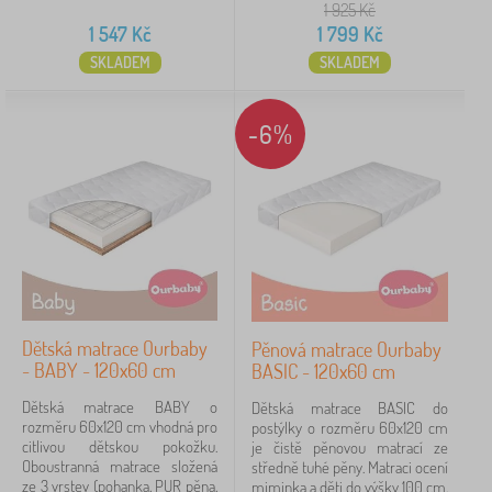
1 925
Kč
1 547
Kč
1 799
Kč
SKLADEM
SKLADEM
-6%
Dětská matrace Ourbaby
Pěnová matrace Ourbaby
- BABY - 120x60 cm
BASIC - 120x60 cm
Dětská matrace BABY o
Dětská matrace BASIC do
rozměru 60x120 cm vhodná pro
postýlky o rozměru 60x120 cm
citlivou dětskou pokožku.
je čistě pěnovou matrací ze
Oboustranná matrace složená
středně tuhé pěny. Matraci ocení
ze 3 vrstev (pohanka, PUR pěna,
miminka a děti do výšky 100 cm,