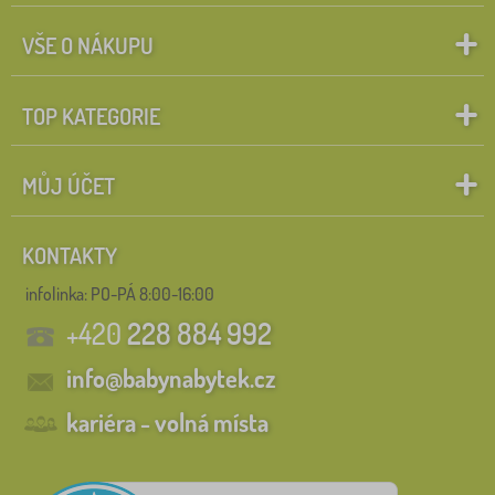
VŠE O NÁKUPU
TOP KATEGORIE
MŮJ ÚČET
KONTAKTY
infolinka:
PO-PÁ 8:00-16:00
+420
228 884 992
info@babynabytek.cz
kariéra - volná místa