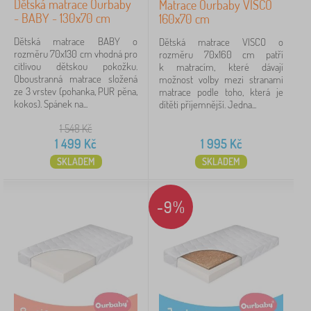
Dětská matrace Ourbaby
Matrace Ourbaby VISCO
- BABY - 130x70 cm
160x70 cm
Dětská matrace BABY o
Dětská matrace VISCO o
rozměru 70x130 cm vhodná pro
rozměru 70x160 cm patří
citlivou dětskou pokožku.
k matracím, které dávají
Oboustranná matrace složená
možnost volby mezi stranami
ze 3 vrstev (pohanka, PUR pěna,
matrace podle toho, která je
kokos). Spánek na...
dítěti příjemnější. Jedna...
1 548
Kč
1 499
Kč
1 995
Kč
SKLADEM
SKLADEM
-9%