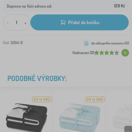
129 Kč
Doprava na Vaši adresu od:
-
+
Přidat do košíku
Kód:
50141-0
do nákupního seznamu (
0
)
Hodnocení (0)
4
PODOBNÉ VÝROBKY:
DO 14 DNŮ
DO 14 DNŮ
>