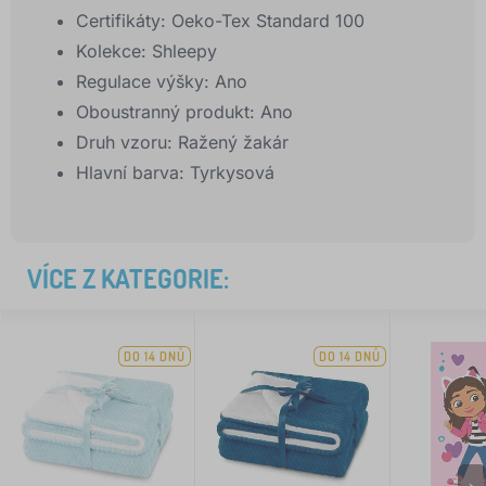
Certifikáty:
Oeko-Tex Standard 100
Kolekce:
Shleepy
Regulace výšky:
Ano
Oboustranný produkt:
Ano
Druh vzoru:
Ražený žakár
Hlavní barva:
Tyrkysová
VÍCE Z KATEGORIE:
DO 14 DNŮ
DO 14 DNŮ
>