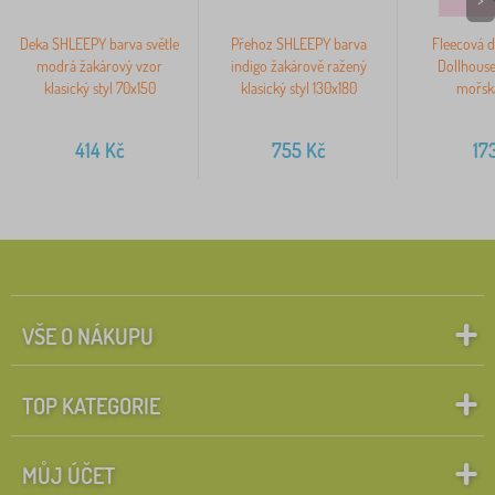
Deka SHLEEPY barva světle
Přehoz SHLEEPY barva
Fleecová d
modrá žakárový vzor
indigo žakárově ražený
Dollhouse
klasický styl 70x150
klasický styl 130x180
mořsk
414
Kč
755
Kč
17
VŠE O NÁKUPU
TOP KATEGORIE
MŮJ ÚČET