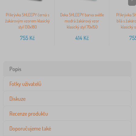
Přikrývka SHLEEPY černá s
Deka SHLEEPY barva světle
Přikrývka S
žakárovým vzorem klasický
modrá žakárový vzor
bílá s žaká
styl 130x180
klasický styl 70x150
klasický s
755
Kč
414
Kč
75
Popis
Fotky uživatelů
Diskuze
Recenze produktu
Doporučujeme také