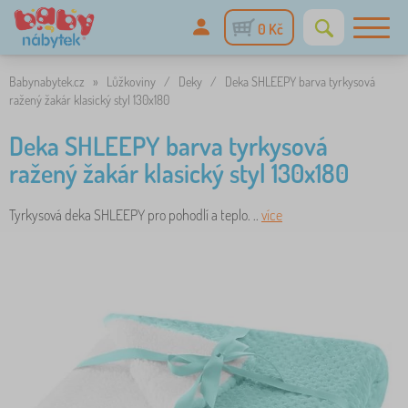
0 Kč
Babynabytek.cz
»
Lůžkoviny
/
Deky
/
Deka SHLEEPY barva tyrkysová
ražený žakár klasický styl 130x180
Deka SHLEEPY barva tyrkysová
ražený žakár klasický styl 130x180
Tyrkysová deka SHLEEPY pro pohodlí a teplo. ..
více