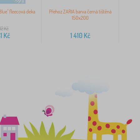
"Blue" fleecová deka
Přehoz ZARIA barva černá tištěná
Deka
150x200
lisov
02
Kč
1
Kč
1 410
Kč