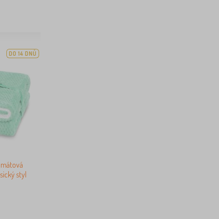
DO 14 DNŮ
 mátová
sický styl