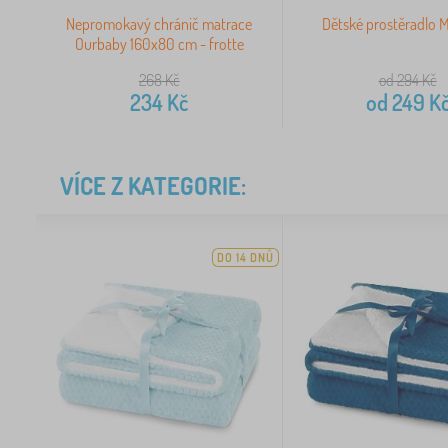
Nepromokavý chránič matrace
Dětské prostěradlo 
Ourbaby 160x80 cm - frotte
268
Kč
od 294
Kč
234
Kč
od
249
K
VÍCE Z KATEGORIE:
DO 14 DNŮ