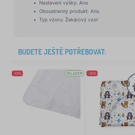
Nastavení výšky:
Ano
Oboustranný produkt:
Ano
Typ vzoru:
Žakárový vzor
BUDETE JEŠTĚ POTŘEBOVAT:
-13%
SKLADEM
-15%