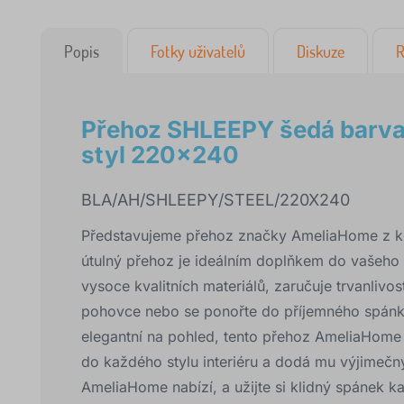
Popis
Fotky uživatelů
Diskuze
R
Přehoz SHLEEPY šedá barva
styl 220x240
BLA/AH/SHLEEPY/STEEL/220X240
Představujeme přehoz značky AmeliaHome z k
útulný přehoz je ideálním doplňkem do vašeho in
vysoce kvalitních materiálů, zaručuje trvanlivos
pohovce nebo se ponořte do příjemného spánk
elegantní na pohled, tento přehoz AmeliaHome
do každého stylu interiéru a dodá mu výjimečn
AmeliaHome nabízí, a užijte si klidný spánek k