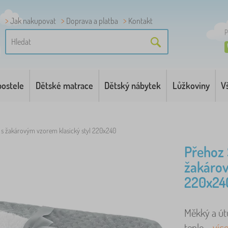
Jak nakupovat
Doprava a platba
Kontakt
P
postele
Dětské matrace
Dětský nábytek
Lůžkoviny
V
s žakárovým vzorem klasický styl 220x240
Přehoz
žakárov
220x24
Měkký a út
teplo. ..
víc