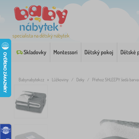
specialista na dětský nábytek
Skladovky
Montessori
Dětský pokoj
Dětské 
Babynabytek.cz
»
Lůžkoviny
/
Deky
/
Přehoz SHLEEPY šedá barva 