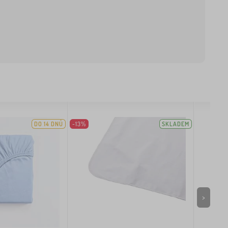
DO 14 DNŮ
-13%
SKLADEM
>