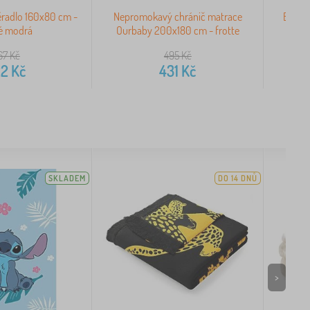
ěradlo 160x80 cm -
Nepromokavý chránič matrace
Bavlně
lé modrá
Ourbaby 200x180 cm - frotte
67
Kč
495
Kč
22
Kč
431
Kč
SKLADEM
DO 14 DNŮ
>