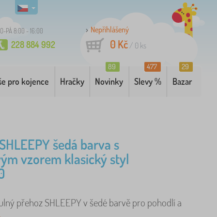
Nepřihlášený
O-PÁ 8:00 - 16:00
0 Kč
228 884 992
/
0
ks
89
477
29
še pro kojence
Hračky
Novinky
Slevy %
Bazar
 SHLEEPY šedá barva s
ým vzorem klasický styl
0
ulný přehoz SHLEEPY v šedé barvě pro pohodlí a
e