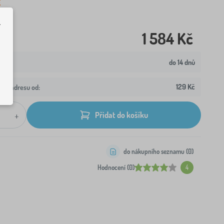
.
1 584 Kč
do 14 dnů
129 Kč
aši adresu od:
+
Přidat do košíku
do nákupního seznamu (
0
)
Hodnocení (0)
4