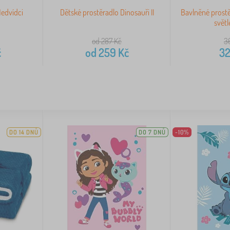
Medvídci
Dětské prostěradlo Dinosauři II
Bavlněné prost
svět
od 287
Kč
3
č
od
259
Kč
3
DO 14 DNŮ
DO 7 DNŮ
-10%