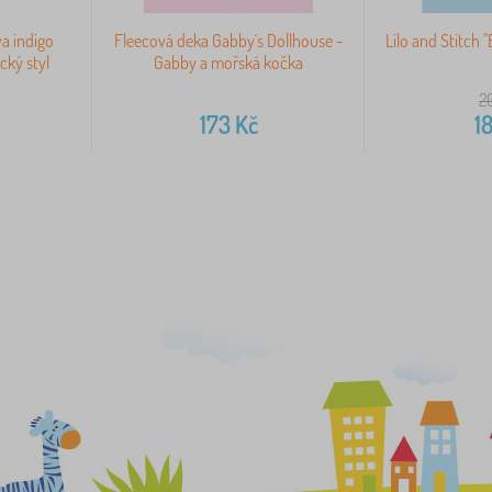
a indigo
Fleecová deka Gabby´s Dollhouse -
Lilo and Stitch 
cký styl
Gabby a mořská kočka
2
173
Kč
18