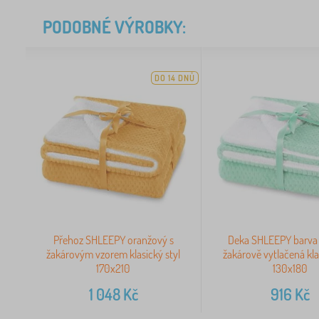
PODOBNÉ VÝROBKY:
DO 14 DNŮ
Přehoz SHLEEPY oranžový s
Deka SHLEEPY barva
žakárovým vzorem klasický styl
žakárově vytlačená kla
170x210
130x180
1 048
Kč
916
Kč