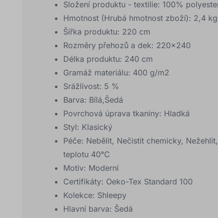
Složení produktu - textilie:
100% polyeste
Hmotnost (Hrubá hmotnost zboží):
2,4 kg
Šířka produktu:
220 cm
Rozměry přehozů a dek:
220x240
Délka produktu:
240 cm
Gramáž materiálu:
400 g/m2
Srážlivost:
5 %
Barva:
Bílá,Šedá
Povrchová úprava tkaniny:
Hladká
Styl:
Klasický
Péče:
Nebělit, Nečistit chemicky, Nežehlit
teplotu 40°C
Motiv:
Moderní
Certifikáty:
Oeko-Tex Standard 100
Kolekce:
Shleepy
Hlavní barva:
Šedá